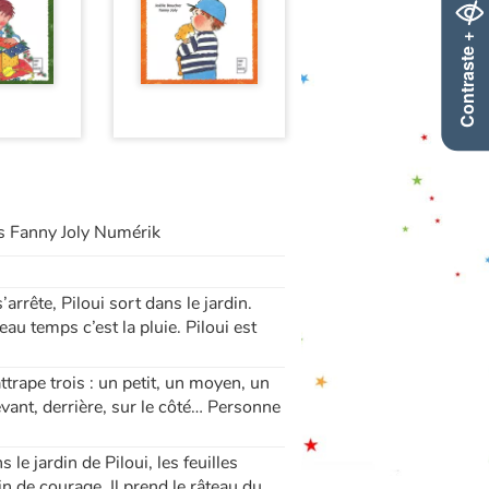
Contraste +
ons Fanny Joly Numérik
arrête, Piloui sort dans le jardin.
au temps c’est la pluie. Piloui est
attrape trois : un petit, un moyen, un
devant, derrière, sur le côté… Personne
s le jardin de Piloui, les feuilles
ein de courage. Il prend le râteau du