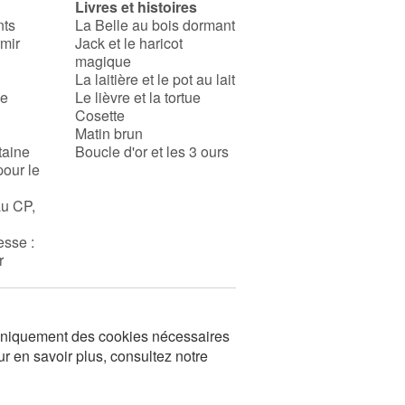
Livres et histoires
nts
La Belle au bois dormant
rmir
Jack et le haricot
magique
La laitière et le pot au lait
se
Le lièvre et la tortue
Cosette
Matin brun
taine
Boucle d'or et les 3 ours
pour le
au CP,
esse :
r
s uniquement des cookies nécessaires
ur en savoir plus, consultez notre