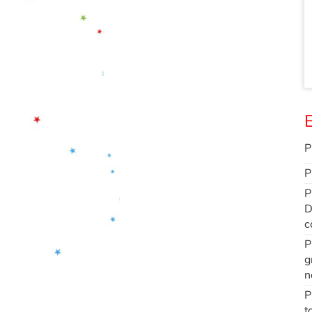
E
P
P
P
D
c
P
g
n
P
t