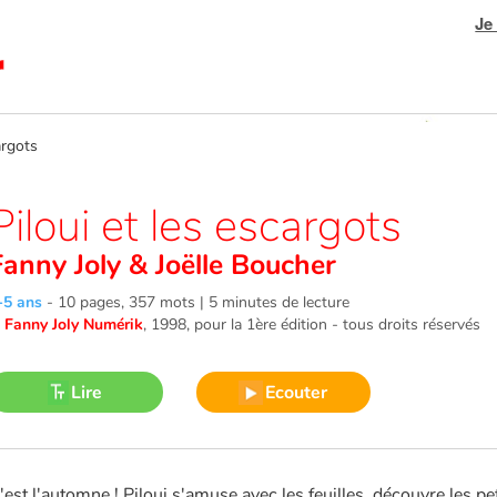
Je
argots
Piloui et les escargots
Fanny Joly
&
Joëlle Boucher
-5 ans
-
10 pages, 357 mots | 5 minutes de lecture
©
Fanny Joly Numérik
, 1998
, pour la 1ère édition - tous droits réservés
Lire
Ecouter
'est l'automne ! Piloui s'amuse avec les feuilles, découvre les pe