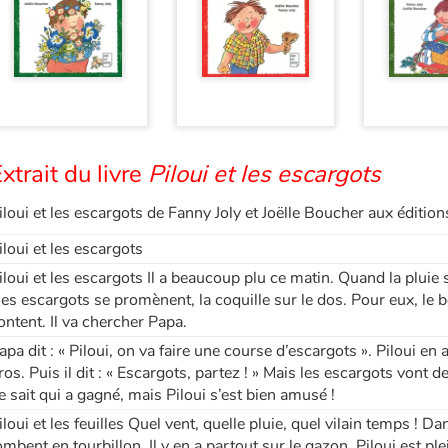
xtrait du livre
Piloui et les escargots
iloui et les escargots de Fanny Joly et Joëlle Boucher aux éditi
iloui et les escargots
iloui et les escargots Il a beaucoup plu ce matin. Quand la pluie s’
es escargots se promènent, la coquille sur le dos. Pour eux, le be
ontent. Il va chercher Papa.
apa dit : « Piloui, on va faire une course d’escargots ». Piloui en 
ros. Puis il dit : « Escargots, partez ! » Mais les escargots vont 
e sait qui a gagné, mais Piloui s’est bien amusé !
iloui et les feuilles Quel vent, quelle pluie, quel vilain temps ! Dan
ombent en tourbillon. Il y en a partout sur le gazon. Piloui est pl