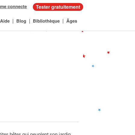
 me connecte
Tester gratuitement
|
|
|
Aide
Blog
Bibliothèque
Âges
tites bêtes qui peuplent son jardin,