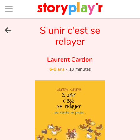
Connexion
Menu
Contenu
Recherche
Bibliothèque
Bas
de
page
Menu
➜
S'unir c'est se
EN
relayer
Je me connecte
Laurent Cardon
Tester gratuitement
6-8 ans
-
10 minutes
Bibliothèque
Prix
Accueil
Contes d'ici et d'ailleurs