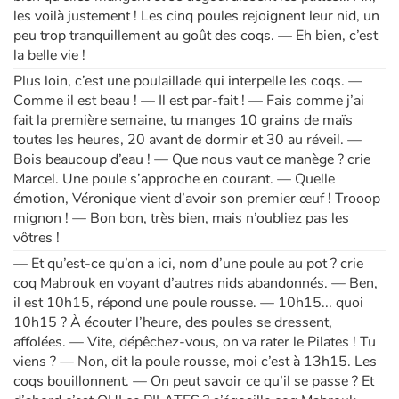
les voilà justement ! Les cinq poules rejoignent leur nid, un
peu trop tranquillement au goût des coqs. — Eh bien, c’est
la belle vie !
Plus loin, c’est une poulaillade qui interpelle les coqs. —
Comme il est beau ! — Il est par-fait ! — Fais comme j’ai
fait la première semaine, tu manges 10 grains de maïs
toutes les heures, 20 avant de dormir et 30 au réveil. —
Bois beaucoup d’eau ! — Que nous vaut ce manège ? crie
Marcel. Une poule s’approche en courant. — Quelle
émotion, Véronique vient d’avoir son premier œuf ! Trooop
mignon ! — Bon bon, très bien, mais n’oubliez pas les
vôtres !
— Et qu’est-ce qu’on a ici, nom d’une poule au pot ? crie
coq Mabrouk en voyant d’autres nids abandonnés. — Ben,
il est 10h15, répond une poule rousse. — 10h15... quoi
10h15 ? À écouter l’heure, des poules se dressent,
affolées. — Vite, dépêchez-vous, on va rater le Pilates ! Tu
viens ? — Non, dit la poule rousse, moi c’est à 13h15. Les
coqs bouillonnent. — On peut savoir ce qu’il se passe ? Et