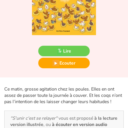
Fable, mythe, littérature et poésie
Princesses et princes, rois, reines et dragons
Ogres, monstres et sorcières
Héroïnes et héros
Lire
Écologie, nature, saisons
Ecouter
Les animaux
Voyage, épopée, enquête, aventure
Ce matin, grosse agitation chez les poules. Elles en ont
assez de passer toute la journée à couver. Et les coqs n’ont
Autour du monde
pas l’intention de les laisser changer leurs habitudes !
Apprentissage
"S'unir c'est se relayer"
vous est proposé
à la lecture
version illustrée
, ou
à écouter en version audio