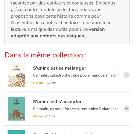
Art, espace, activité
racontée par des conteurs et conteuses. En bonus,
grâce à notre module de lecture, nous vous
Documentaires
proposons pour cette histoire comme pour
l’ensemble des contes et histoires une
aide à la
lecture
ainsi que des outils pour une
version
En famille
adaptée aux enfants dyslexiques
.
Quotidien et loisirs
Dans la même collection :
À l'école
S'unir c'est se mélanger
…
Fêtes et évènements
Ce matin, catastrophe : une poule manque à l’appel ! C’est le branle-bas de combat au poulailler. Il faut tout faire pour la retrouver mais comment s’organiser ?
6-8 ans
- 11 min
Amour et amitié
S'unir c'est s'accepter
Sujets de société
…
Ce matin, ça parle fort chez nos amies à plumes : Marinette veut changer de couleur… Il n’en faut pas plus pour affoler la basse-cour.
6-8 ans
- 11 min
Émotions et sentiments
Formats et illustrations