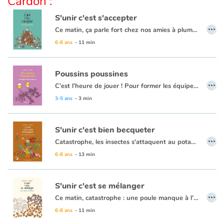
Cardon :
S'unir c'est s'accepter
Apprendre les langues
…
Ce matin, ça parle fort chez nos amies à plumes : Marinette veut changer de couleur… Il n’en faut pas plus pour affoler la basse-cour.
6-8 ans
- 11 min
Dyslexie, troubles de la lecture
Nos listes de lecture
Poussins poussines
…
C’est l’heure de jouer ! Pour former les équipes, rien de plus simple : les poussines d’un côté, les poussins de l’autre. Oui, mais comment faire la différence ?
Les plus lus
Peut-être que les poussines pleurent plus que les poussins ? Ou peut-être que les futurs coqs savent mieux chanter ? ... Pas si sûr !
3-5 ans
- 3 min
Coups de coeur
S'unir c'est bien becqueter
…
Catastrophe, les insectes s'attaquent au potager du poulailler ! Pas de panique, Marcel le coq a une idée de génie : il asperge tout d'anti-mouche... et tombe immédiatement malade après avoir mangé une salade. Les poules sont unanimes, il faut trouver une autre solution pour protéger les plantations. Mais entre plantivores et bestiolivores, pas facile de se mettre d'accord !
6-8 ans
- 13 min
S'unir c'est se mélanger
…
Ce matin, catastrophe : une poule manque à l’appel ! C’est le branle-bas de combat au poulailler. Il faut tout faire pour la retrouver mais comment s’organiser ?
6-8 ans
- 11 min