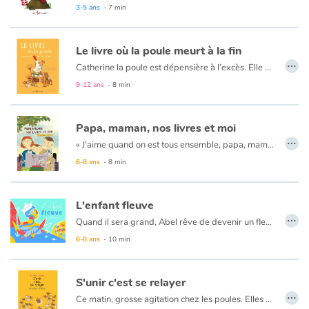
3-5 ans
- 7 min
Apprendre les langues
Le livre où la poule meurt à la fin
…
Dyslexie, troubles de la lecture
Catherine la poule est dépensière à l’excès. Elle achète tout et n’importe quoi: vêtements, meubles et gadgets en tous genres, quitte à finir criblée de dettes. Elle est la reine du « magasinage » et des cartes de crédit. À quoi bon économiser quand on sait que son temps est compté ? Ainsi, quand son heure est venue et qu’on lui demande de se confesser, Catherine n’a pas de regret, ou peut-être bien qu’un seul !
9-12 ans
- 8 min
Nos listes de lecture
Papa, maman, nos livres et moi
Les plus lus
…
« J'aime quand on est tous ensemble, papa, maman, nos livres et moi. Papa lit. Maman lit. Et moi, je lis aussi ! Autour de moi, tout le monde lit. Cinq ou six pages, et mamie flotte sur un nuage. À l'abri sous l'auvent, Papi plonge dans un roman... »
6-8 ans
- 8 min
Coups de coeur
L'enfant fleuve
…
Quand il sera grand, Abel rêve de devenir un fleuve. Et même si les autres enfants trouvent ce rêve insensé, il persévère dans son optimisme : S’il était un fleuve, il n’aurait peut-être plus de jambes, mais pourtant il galoperait plus vite que jamais et traverserait des continents entiers... L’enfant fleuve est une fable sur le pouvoir de l’imagination qui s’offre le luxe de nous sensibiliser à l’écologie.
Un travail minutieux, audacieux, abouti, pour un merveilleux album de deux jeunes créatrices talentueuses et novatrices : à suivre !
6-8 ans
- 10 min
S'unir c'est se relayer
…
Ce matin, grosse agitation chez les poules. Elles en ont assez de passer toute la journée à couver. Et les coqs n’ont pas l’intention de les laisser changer leurs habitudes !