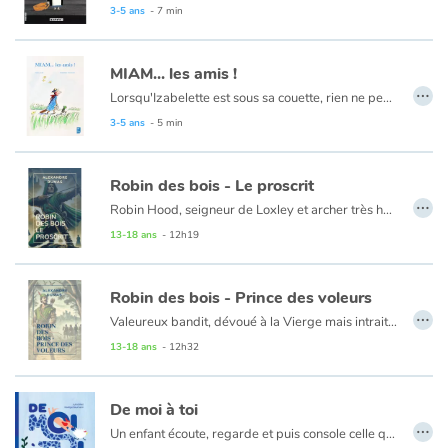
3-5 ans
- 7 min
MIAM... les amis !
…
Lorsqu'Izabelette est sous sa couette, rien ne peut la tirer de sa grasse matinée, sauf peut-être son amie Grinouille, mais seulement parce qu'elle a un cadeau : c'est un plat à gâteau ! Voici donc les deux amis parties à la recherche d'ingrédients. En chemin, elles rencontrent un à un tous leurs copains...
3-5 ans
- 5 min
Robin des bois - Le proscrit
…
Robin Hood, seigneur de Loxley et archer très habile, est proscrit suite aux sombres manœuvres du shérif de Nottingham et de ses puissants alliés. Avec ses joyeux compagnons, il décide alors de continuer à dépouiller les nobles Normands et le clergé de leurs richesses afin de soulager la misère des pauvres... Robin Hood, seigneur de Loxley et archer très habile, est proscrit suite aux sombres man?uvres du shérif de Nottingham et de ses puissants alliés. Avec ses joyeux compagnons, il décide alors de continuer à dépouiller les nobles Normands et le clergé de leurs richesses afin de soulager la misère des pauvres...
13-18 ans
- 12h19
Robin des bois - Prince des voleurs
…
Valeureux bandit, dévoué à la Vierge mais intraitable à l'égard des évêques hypocrites, Robin des Bois est une grande figure du XIIe siècle. Sa légende, dont les multiples versions ont longtemps fait l'objet de contes populaires, a séduit le talent de conteur d'Alexandre Dumas.
13-18 ans
- 12h32
De moi à toi
…
Un enfant écoute, regarde et puis console celle qui bientôt sera son amie ; l’amie avec qui jouer et goûter la joie de partager. Un livre fait d’images et de mots, de poésie, et aussi de magie. Magie de petits bouts de vie à partager avec tendresse pour vivre ensemble, tout en délicatesse.