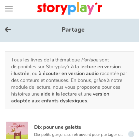
Connexion
Menu
Contenu
Recherche
Bibliothèque
Bas
de
page
Menu
➜
EN
Partage
Je me connecte
Tester gratuitement
Tous les livres de la thématique
Partage
sont
disponibles sur Storyplay’r
à la lecture en version
illustrée
, ou
à écouter en version audio
racontée par
Bibliothèque
des conteurs et conteuses. En bonus, grâce à notre
module de lecture, nous vous proposons pour ces
histoires une
aide à la lecture
et une
version
Prix
adaptée aux enfants dyslexiques
.
Accueil
Dix pour une galette
Contes d'ici et d'ailleurs
…
Dix petits garçons se retrouvent pour partager une galette. Passe encore qu’il n’y ait pas de reine potentielle dans l’assemblée, mais pas de fève, c’est triste. Ils vont prendre les choses en main pour que cette histoire se termine bien...