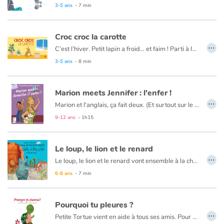
3-5 ans
- 7 min
Blog
Croc croc la carotte
…
C’est l’hiver. Petit lapin a froid… et faim ! Parti à la recherche de nourriture, il trouve deux carottes sous la neige. Quel bonheur ! Mais c’est une de trop. Elle sera pour son ami Petit singe qui doit avoir froid… et faim. Toc ! Toc ! Comme Petit singe n’est pas chez lui, Petit lapin dépose la carotte sur la table. En fait, Petit singe vient de trouver trois cacahuètes et les a mangées. Rentrant chez lui, il découvre la carotte. « Sans doute le cadeau d’un ami ! ».
Actualités
"Une belle histoire de partage et de solidarité à redécouvrir !"
3-5 ans
- 8 min
Par thématique
Marion meets Jennifer : l'enfer !
…
Rencontres et témoignages
Marion et l'anglais, ça fait deux. (Et surtout sur le bulletin, plutôt zéro...). Heureusement, voici les vacances. Marion a un superplan pour oublier ses soucis scolaires : elle est invitée chez Camille, sa meilleure amie, à Saint-Tropez. Mais M. et Mme Girardon ont un tout autre projet pour leur fille : accueillir une correspondante... anglaise ! Goodbye, farniente, plage et bronzing. Hello, Jennifer !
9-12 ans
- 1h15
Contes d'ici et d'ailleurs
Le loup, le lion et le renard
Autour de la lecture
…
Le loup, le lion et le renard vont ensemble à la chasse. Chacun court, chacun attaque, chacun attrape. Mais chacun aura-t-il sa part ?
Apprendre à lire
Un conte où l’on découvre que le meilleur partage n’est pas toujours celui qu’on croit.
6-8 ans
- 7 min
Livre audio
Pourquoi tu pleures ?
…
Petite Tortue vient en aide à tous ses amis. Pour qu’ils cessent de pleurer, elle est prête à tout donner. Toutefois, elle apprend, un peu à ses dépens, qu’il faut parfois penser un peu à soi. C’est qu’elle est bien généreuse, cette amie !
Activités et ateliers