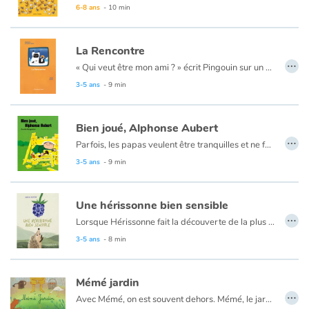
6-8 ans
- 10 min
La Rencontre
…
« Qui veut être mon ami ? » écrit Pingouin sur un petit morceau de papier qu’il accroche soigneusement sur le dos d’un poisson. Seul sur sa banquise et ayant envie de vivre d’autres aventures, il attend patiemment la réponse... quand le poisson revient avec Chat, celui qui a trouvé le mot. Une véritable amitié naît alors entre Pingouin et Chat. Mais, est-ce que les deux nouveaux amis sont faits pour vivre ensemble ?
Une jolie réflexion sur l'appartenance, l'envie d'ailleurs, le besoin de rencontres.
3-5 ans
- 9 min
Bien joué, Alphonse Aubert
…
Parfois, les papas veulent être tranquilles et ne font pas vraiment attention à ce que font les enfants... « Je peux emprunter ta caisse à outils ? » demande Alphonse. « Mmm, dit Papa, mais fais attention à la scie. »
Une fois de plus, voilà une belle complicité et un récit qui sent le vécu. […] Le thème de l’interdiction y est abordé avec intelligence !
3-5 ans
- 9 min
Une hérissonne bien sensible
…
Lorsque Hérissonne fait la découverte de la plus belle et la plus juteuse des mûres, tout le monde semble savoir mieux qu’elle ce qu’il faut en faire… Et on peut faire bien des choses avec une mûre pareille. Hérissonne se laissera-t-elle influencer ou saura-t-elle suivre son instinct ?
Un petit album gourmand, aux illustrations pastel douces qui vous donnera l’eau à la bouche…
3-5 ans
- 8 min
Mémé jardin
…
Avec Mémé, on est souvent dehors. Mémé, le jardin, c’est sa passion. Au fil des saisons, elle nous fait découvrir les astuces du potager et les animaux qui y cohabitent.