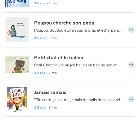
3-5 ans
- 3 min
Poupou cherche son papa
…
Poupou, doudou étoilé sous le bras et écharpe au cou, part à la recherche de son papa mystérieusement disparu. Dans sa quête, il fera des rencontres qui partageront avec lui leur expérience d’un lien précieux et l’aideront chacun à progresser.
3-5 ans
- 9 min
Petit chat et le ballon
…
Petit Chat trouve un joli ballon en bas de son immeuble. Tout heureux, il le rapporte chez lui, au 4ème étage. Mais maman lui dit qu’il doit d’abord s’assurer que ce ballon n’appartient à personne avant de le garder. Il faut demander aux voisins… Petit Chat est très intimidé : sa famille vient juste d’emménager et il ne connaît personne. Ce que Petit Chat ne sait pas encore, c’est que le joli ballon l’aidera à vaincre sa timidité et à se faire des camarades.
3-5 ans
- 7 min
Jamais Jamais
…
"Plus tard, je n'aurai jamais de poils dans les oreilles.
Plus tard, je n'aurai jamais de fausses dents ni de rides... plus tard"
3-5 ans
- 9 min
Jamais
est un album très drôle et touchant qui présente un enfant s'interrogeant sur ce qu'il deviendra plus tard. Il se promet d’abord de ne « jamais » ressembler à son grand-père… malgré la très grande tendresse qu’il éprouve pour lui…