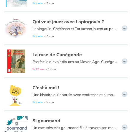
3-5 ans
- 2 min
Catalogue anglais
Qui veut jouer avec Lapingouin ?
…
Lapingouin, Chérisson et Tortuchon jouent au parc. Comme d’habitude, ils se taquinent, se disputent et se réconcilient. Être copaingouins, c’est pas facile, mais c’est trop bien !
3-5 ans
- 7 min
Contraste +
Aide
La ruse de Cunégonde
…
Pas facile d'avoir dix ans au Moyen Age. Cunégonde en sait quelque chose : la vie est difficile dans la pauvre cabane qu'elle partage avec son père bûcheron, sa mère et ses six frères et sœurs... Mais, pire encore : pour avoir chassé un marcassin sur les terres du redoutable seigneur de Martemort, le père de Cunégonde est arrêté... Pour Cunégonde la débrouillarde, c'est le début d'un formidable combat. Il n'y a pas d'âge, ni d'époque pour réclamer la justice !
Accueil
9-12 ans
- 19 min
Famille
C'est à moi !
…
Une histoire qui aborde avec tendresse et humour la difficulté du tout-petit à prêter ses jouets.
Écoles
3-5 ans
- 5 min
Médiathèques
Si gourmand
…
Vidéos & Tutoriaux
Un cacatoès très gourmand file à travers son monde à la poursuite de toute sorte de nourriture. Avalant tout ce qui passe (un papillon, une libellule), parfois n’importe quoi (un serpent), juste pour le plaisir de goûter (un flocon), il sait se tapir et patienter longtemps même s’il ne résiste pas à la tentation devant une pomme qui ne lui appartient pas… Mais comment lui en vouloir alors qu’il sait si bien faire grandir l’amitié.