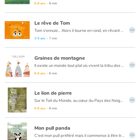
Une belle histoire de partage entre une grand-mère et son petit fils.
6-8 ans
- 8 min
Le rêve de Tom
…
Tom s'ennuie... Alors il tourne en rond, en rêvant de partager un jour son trésor.
3-5 ans
- 7 min
Graines de montagne
…
Il existe un monde tout plat où vivent la tribu des petits très petits et la tribu des grands très grands. Chacune d'elles ne manque pas d'ingéniosité pour montrer à l'autre qui est la plus forte.
6-8 ans
- 6 min
Le lion de pierre
…
Sur le Toit du Monde, au cœur du Pays des Neiges, vivait autrefois une famille de paysans. Dorje, le frère aîné, hébergeait chez lui son cadet. D'une nature ombrageuse, il le chassera l'exhortant à aller gagner sa part. Comment Tenzin réussira et comment Dorje sera puni…
6-8 ans
- 8 min
Mon pull panda
…
C'est mon pull préféré mais il commence à être trop petit. Maman m'a proposé de le donner. Les vêtements porte-bonheur il faut les partager. Et puis un matin, j'ai vu un panda et sous la capuche, j'ai vu une fille.