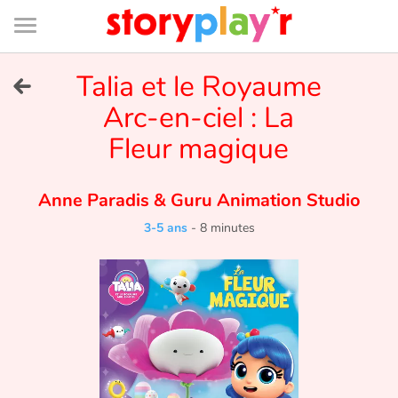
Connexion
Menu
Contenu
Recherche
Bibliothèque
Bas
de
page
Menu
➜
Talia et le Royaume
EN
Arc-en-ciel : La
Je me connecte
Fleur magique
Tester gratuitement
Anne Paradis
&
Guru Animation Studio
Bibliothèque
3-5 ans
-
8 minutes
Prix
Accueil
Contes d'ici et d'ailleurs