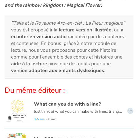
Art, espace, activité
and the rainbow kingdom : Magical Flower
.
Documentaires
"Talia et le Royaume Arc-en-ciel : La Fleur magique"
vous est proposé
à la lecture version illustrée
, ou
à
En famille
écouter en version audio
racontée par des conteurs
et conteuses. En bonus, grâce à notre module de
Quotidien et loisirs
lecture, nous vous proposons pour cette histoire
comme pour l’ensemble des contes et histoires une
À l'école
aide à la lecture
ainsi que des outils pour une
version adaptée aux enfants dyslexiques
.
Fêtes et évènements
Du même éditeur :
Amour et amitié
What can you do with a line?
Sujets de société
…
Just think of what you can make with lines: triangles, squares, and circles. Houses, trees, tigers, ice cream cones and even zebras! This book is about lines and drawing them into different shapes to create masterpieces!
Read this book in French here:
Que peux-tu faire avec une ligne ?
3-5 ans
- 8 min
Émotions et sentiments
Formats et illustrations