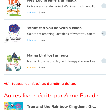
Mes 100 premiers animaux
…
Grâce à sa grande variété d'animaux joliment illustrés et mis en scène dans leur environnement, ce livre aide les plus petits à développer leur vocabulaire et les sensibilise à la diversité du monde animal.
Catalogue anglais
3-5 ans
- 6 min
What can you do with a color?
Contraste +
…
Colors are amazing!
Just think of what you can make with them: Colorful squirrels in their tree houses. Birds soaring amid the clouds. Frogs jumping and bouncing around lakes!
Read this book in French here:
Que peux-tu faire avec une couleur ?
3-5 ans
- 8 min
Aide
Mama bird lost an egg
Accueil
…
Mama Bird is sad today. A little egg she was keeping warm has broken. With tenderness and compassion, her son, Gabriel, helps comfort her. A thoughtful picture book that uses a subtle metaphor to explore how a family experiences miscarriage.
Read this book in French here:
Maman hirondelle.
6-8 ans
- 7 min
Famille
Écoles
Voir toutes les histoires du même éditeur
Médiathèques
Autres livres écrits par Anne Paradis :
Vidéos & Tutoriaux
True and the Rainbow Kingdom : Great rainbow race