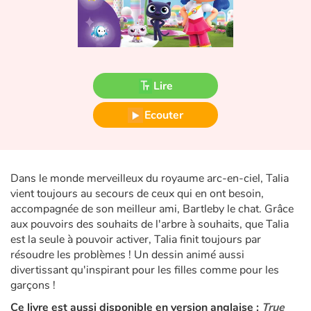
Fable, mythe, littérature et poésie
Princesses et princes, rois, reines et dragons
Ogres, monstres et sorcières
Lire
Héroïnes et héros
Ecouter
Écologie, nature, saisons
Les animaux
Dans le monde merveilleux du royaume arc-en-ciel, Talia
vient toujours au secours de ceux qui en ont besoin,
accompagnée de son meilleur ami, Bartleby le chat. Grâce
Voyage, épopée, enquête, aventure
aux pouvoirs des souhaits de l'arbre à souhaits, que Talia
est la seule à pouvoir activer, Talia finit toujours par
Autour du monde
résoudre les problèmes ! Un dessin animé aussi
divertissant qu'inspirant pour les filles comme pour les
Apprentissage
garçons !
Ce livre est aussi disponible en version anglaise :
True