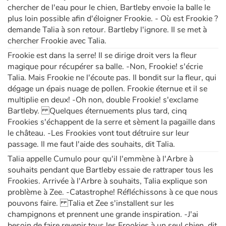
chercher de l'eau pour le chien, Bartleby envoie la balle le
plus loin possible afin d'éloigner Frookie. - Où est Frookie ?
demande Talia à son retour. Bartleby l'ignore. Il se met à
chercher Frookie avec Talia.
Frookie est dans la serre! Il se dirige droit vers la fleur
magique pour récupérer sa balle. -Non, Frookie! s'écrie
Talia. Mais Frookie ne l'écoute pas. Il bondit sur la fleur, qui
dégage un épais nuage de pollen. Frookie éternue et il se
multiplie en deux! -Oh non, double Frookie! s'exclame
Bartleby. Quelques éternuements plus tard, cinq
Frookies s'échappent de la serre et sèment la pagaille dans
le château. -Les Frookies vont tout détruire sur leur
passage. Il me faut l'aide des souhaits, dit Talia.
Talia appelle Cumulo pour qu'il l'emmène à l'Arbre à
souhaits pendant que Bartleby essaie de rattraper tous les
Frookies. Arrivée à l'Arbre à souhaits, Talia explique son
problème à Zee. -Catastrophe! Réfléchissons à ce que nous
pouvons faire. Talia et Zee s'installent sur les
champignons et prennent une grande inspiration. -J'ai
besoin de faire revenir tous les Frookies à un seul chien, dit