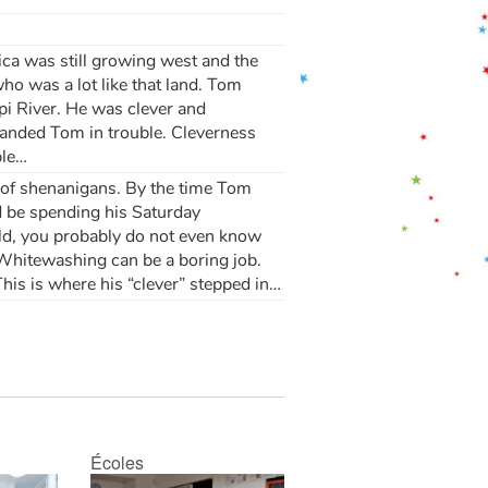
a was still growing west and the
 who was a lot like that land. Tom
pi River. He was clever and
landed Tom in trouble. Cleverness
ble…
 of shenanigans. By the time Tom
d be spending his Saturday
ld, you probably do not even know
Whitewashing can be a boring job.
This is where his “clever” stepped in…
Écoles