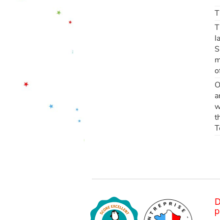
T
T
l
S
m
o
O
a
w
t
T
D
p