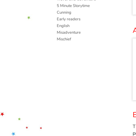
5 Minute Storytime
Cunning
Early readers
English
A
Misadventure
Mischief
E
T
p