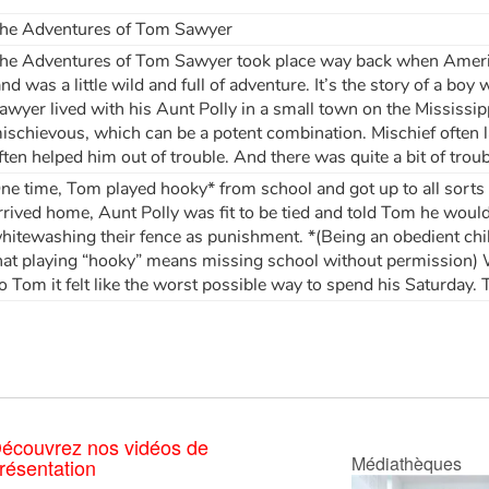
he Adventures of Tom Sawyer
he Adventures of Tom Sawyer took place way back when Americ
and was a little wild and full of adventure. It’s the story of a boy
awyer lived with his Aunt Polly in a small town on the Mississip
ischievous, which can be a potent combination. Mischief often 
ften helped him out of trouble. And there was quite a bit of trou
ne time, Tom played hooky* from school and got up to all sorts
rrived home, Aunt Polly was fit to be tied and told Tom he woul
hitewashing their fence as punishment. *(Being an obedient chi
hat playing “hooky” means missing school without permission) 
o Tom it felt like the worst possible way to spend his Saturday. 
écouvrez nos vidéos de
Médiathèques
résentation