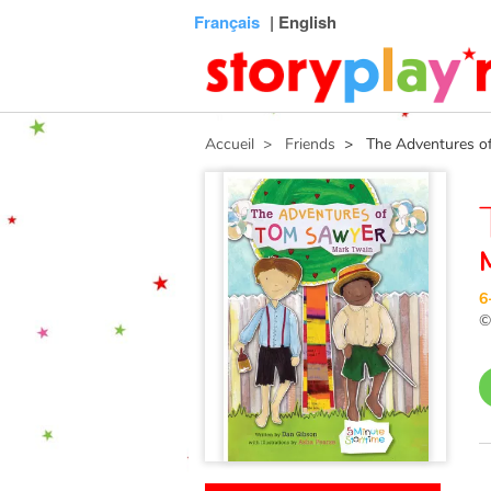
Connexion
Menu
Contenu
Recherche
Bibliothèque
Bas
Français
| English
de
page
Accueil
> Friends
> The Adventures o
6