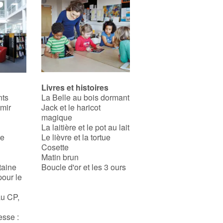
Livres et histoires
nts
La Belle au bois dormant
rmir
Jack et le haricot
magique
La laitière et le pot au lait
se
Le lièvre et la tortue
Cosette
Matin brun
taine
Boucle d'or et les 3 ours
pour le
au CP,
esse :