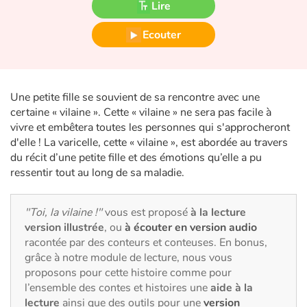
Lire
Fable, mythe, littérature et poésie
Ecouter
Princesses et princes, rois, reines et dragons
Ogres, monstres et sorcières
Une petite fille se souvient de sa rencontre avec une
Héroïnes et héros
certaine « vilaine ». Cette « vilaine » ne sera pas facile à
vivre et embêtera toutes les personnes qui s'approcheront
Écologie, nature, saisons
d'elle ! La varicelle, cette « vilaine », est abordée au travers
du récit d’une petite fille et des émotions qu’elle a pu
ressentir tout au long de sa maladie.
Les animaux
Voyage, épopée, enquête, aventure
"Toi, la vilaine !"
vous est proposé
à la lecture
version illustrée
, ou
à écouter en version audio
Autour du monde
racontée par des conteurs et conteuses. En bonus,
grâce à notre module de lecture, nous vous
proposons pour cette histoire comme pour
Apprentissage
l’ensemble des contes et histoires une
aide à la
lecture
ainsi que des outils pour une
version