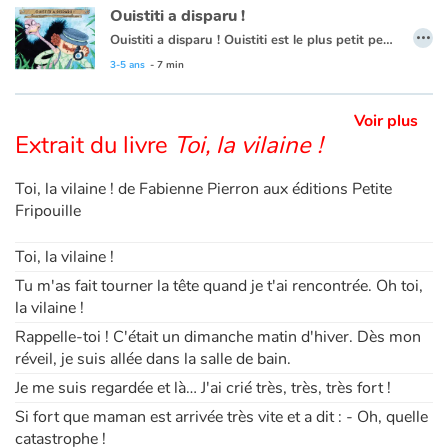
Ouistiti a disparu !
…
Ouistiti a disparu ! Ouistiti est le plus petit pensionnaire du zoo. Affolé, George, le gardien, le cherche parmi tous les animaux : il ouvre la gueule du lion, soulève la trompe de l'éléphant et interroge le perroquet. Mais Ouistiti reste introuvable… Il est si petit, si fragile. Mais où s'est-il donc caché ? Comme le jeune lecteur le découvrira, Ouistiti est un drôle de farceur.
Apprendre les langues
3-5 ans
- 7 min
Dyslexie, troubles de la lecture
Voir plus
Extrait du livre
Toi, la vilaine !
Nos listes de lecture
Toi, la vilaine ! de Fabienne Pierron aux éditions Petite
Les plus lus
Fripouille
Coups de coeur
Toi, la vilaine !
Tu m'as fait tourner la tête quand je t'ai rencontrée. Oh toi,
la vilaine !
Rappelle-toi ! C'était un dimanche matin d'hiver. Dès mon
réveil, je suis allée dans la salle de bain.
Je me suis regardée et là… J'ai crié très, très, très fort !
Si fort que maman est arrivée très vite et a dit : - Oh, quelle
catastrophe !