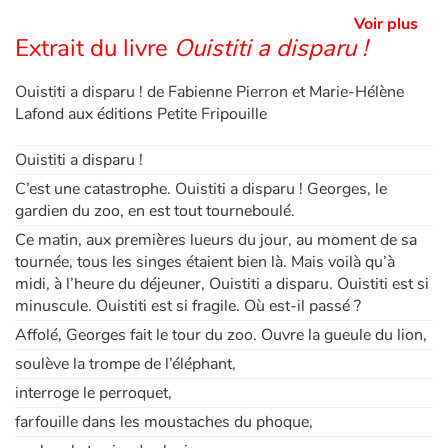
Voir plus
Extrait du livre
Ouistiti a disparu !
Apprendre les langues
Ouistiti a disparu ! de Fabienne Pierron et Marie-Hélène
Dyslexie, troubles de la lecture
Lafond aux éditions Petite Fripouille
Nos listes de lecture
Ouistiti a disparu !
C’est une catastrophe. Ouistiti a disparu ! Georges, le
Les plus lus
gardien du zoo, en est tout tourneboulé.
Ce matin, aux premières lueurs du jour, au moment de sa
Coups de coeur
tournée, tous les singes étaient bien là. Mais voilà qu’à
midi, à l’heure du déjeuner, Ouistiti a disparu. Ouistiti est si
minuscule. Ouistiti est si fragile. Où est-il passé ?
Affolé, Georges fait le tour du zoo. Ouvre la gueule du lion,
soulève la trompe de l’éléphant,
interroge le perroquet,
farfouille dans les moustaches du phoque,