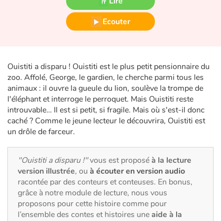
Lire
Fable, mythe, littérature et poésie
Ecouter
Princesses et princes, rois, reines et dragons
Ogres, monstres et sorcières
Ouistiti a disparu ! Ouistiti est le plus petit pensionnaire du
zoo. Affolé, George, le gardien, le cherche parmi tous les
Héroïnes et héros
animaux : il ouvre la gueule du lion, soulève la trompe de
l'éléphant et interroge le perroquet. Mais Ouistiti reste
Écologie, nature, saisons
introuvable… Il est si petit, si fragile. Mais où s'est-il donc
caché ? Comme le jeune lecteur le découvrira, Ouistiti est
Les animaux
un drôle de farceur.
Voyage, épopée, enquête, aventure
"Ouistiti a disparu !"
vous est proposé
à la lecture
version illustrée
, ou
à écouter en version audio
Autour du monde
racontée par des conteurs et conteuses. En bonus,
grâce à notre module de lecture, nous vous
Apprentissage
proposons pour cette histoire comme pour
l’ensemble des contes et histoires une
aide à la