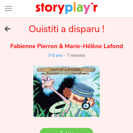
Connexion
Menu
Contenu
Recherche
Bibliothèque
Bas
de
page
Menu
➜
Ouistiti a disparu !
EN
Je me connecte
Fabienne Pierron
&
Marie-Hélène Lafond
3-5 ans
-
7 minutes
Tester gratuitement
Bibliothèque
Prix
Accueil
Contes d'ici et d'ailleurs