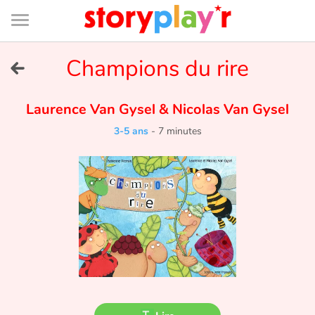
Connexion
Menu
Contenu
Recherche
Bibliothèque
Bas
de
page
Menu
➜
Champions du rire
EN
Je me connecte
Laurence Van Gysel
&
Nicolas Van Gysel
3-5 ans
-
7 minutes
Tester gratuitement
Bibliothèque
Prix
Accueil
Contes d'ici et d'ailleurs