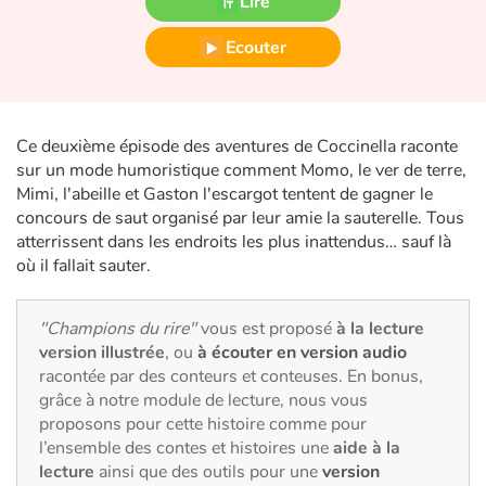
Lire
Fable, mythe, littérature et poésie
Ecouter
Princesses et princes, rois, reines et dragons
Ogres, monstres et sorcières
Ce deuxième épisode des aventures de Coccinella raconte
sur un mode humoristique comment Momo, le ver de terre,
Héroïnes et héros
Mimi, l'abeille et Gaston l'escargot tentent de gagner le
concours de saut organisé par leur amie la sauterelle. Tous
Écologie, nature, saisons
atterrissent dans les endroits les plus inattendus… sauf là
où il fallait sauter.
Les animaux
"Champions du rire"
vous est proposé
à la lecture
Voyage, épopée, enquête, aventure
version illustrée
, ou
à écouter en version audio
racontée par des conteurs et conteuses. En bonus,
Autour du monde
grâce à notre module de lecture, nous vous
proposons pour cette histoire comme pour
Apprentissage
l’ensemble des contes et histoires une
aide à la
lecture
ainsi que des outils pour une
version