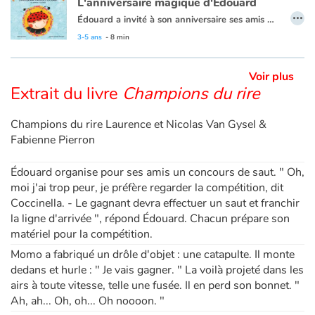
L'anniversaire magique d'Édouard
…
Édouard a invité à son anniversaire ses amis Coccinella, Mimi, Gaston et Momo. Au cours de cette fête très réussie, Édouard découvre dans son grenier une malle magique qui va exaucer pour chacun d’eux un vœu. Mais ils le savent tous : le plus précieux des trésors c’est l’amitié. L’ouvrage aborde les thématiques de l’amitié au travers de l’entraide, du partage et de la magie. Un ouvrage qui ravira les petits par la fraîcheur des illustrations.
Apprendre les langues
3-5 ans
- 8 min
Dyslexie, troubles de la lecture
Voir plus
Extrait du livre
Champions du rire
Nos listes de lecture
Champions du rire Laurence et Nicolas Van Gysel &
Les plus lus
Fabienne Pierron
Coups de coeur
Édouard organise pour ses amis un concours de saut. " Oh,
moi j'ai trop peur, je préfère regarder la compétition, dit
Coccinella. - Le gagnant devra effectuer un saut et franchir
la ligne d'arrivée ", répond Édouard. Chacun prépare son
matériel pour la compétition.
Momo a fabriqué un drôle d'objet : une catapulte. Il monte
dedans et hurle : " Je vais gagner. " La voilà projeté dans les
airs à toute vitesse, telle une fusée. Il en perd son bonnet. "
Ah, ah... Oh, oh... Oh noooon. "