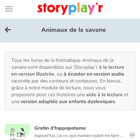
Connexion
Menu
Contenu
Recherche
Bibliothèque
Bas
de
page
Menu
➜
EN
Animaux de la savane
Je me connecte
Tester gratuitement
Tous les livres de la thématique
Animaux de la
savane
sont disponibles sur Storyplay’r
à la lecture
en version illustrée
, ou
à écouter en version audio
Bibliothèque
racontée par des conteurs et conteuses. En bonus,
grâce à notre module de lecture, nous vous
proposons pour ces histoires une
aide à la lecture
et
Prix
une
version adaptée aux enfants dyslexiques
.
Accueil
Gratin d'hippopotame
Contes d'ici et d'ailleurs
…
Aujourd’hui, j’ai cru que maman voulait me faire manger des spaghettis et de la salade. Quelle horreur !