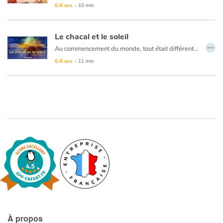
6-8 ans
- 10 min
Apprendre les langues
Le chacal et le soleil
…
Dyslexie, troubles de la lecture
Au commencement du monde, tout était différent… Le soleil n’habitait pas encore dans le ciel : il vivait sur la terre, parmi les bêtes et les fleurs. Mais il était tellement chaud qu’il était fui de tous, et avait pour seul ami, le chacal.
6-8 ans
- 11 min
Nos listes de lecture
Les plus lus
Coups de coeur
À propos