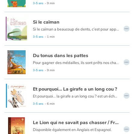
3-5 ans
- 9 min
Catalogue anglais
Si le caïman
…
Si le caïman a beaucoup de dents, c’est pour apprendre aux enfants à compter jusqu’à cent. Si la girafe a un long cou c’est … Petite comptine étiologique pour les petits.
3-5 ans
- 1 min
Contraste +
Aide
Du tonus dans les pattes
…
Pour gagner des médailles, ils sont prêts nos champions à battre des records et à se surpasser. Chacun dans son domaine, pour la compétition. Venez vite les voir, vous serez épatés ! Préparez-vous à lire une histoire énergique, des sports de haut niveau, vous allez découvrir. Venus du monde entier, ils vont bien vous faire rire, en route pour célébrer les jeux zoolympiques !
Accueil
3-5 ans
- 9 min
Famille
Et pourquoi… La girafe a un long cou ?
…
Et pourquoi... la girafe a un long cou ? est un échange de questions/réponses entre un jeune enfant et sa maman à propos du long cou de la girafe. Au moment où l’adulte est à court d’arguments, l’enfant prend le relais, fournissant ses propres réponses, moins académiques certes, mais pleines d’imagination.
Écoles
3-5 ans
- 6 min
Médiathèques
Le Lion qui ne savait pas chasser / Français
…
Vidéos & Tutoriaux
Disponible également en Anglais et Espagnol.