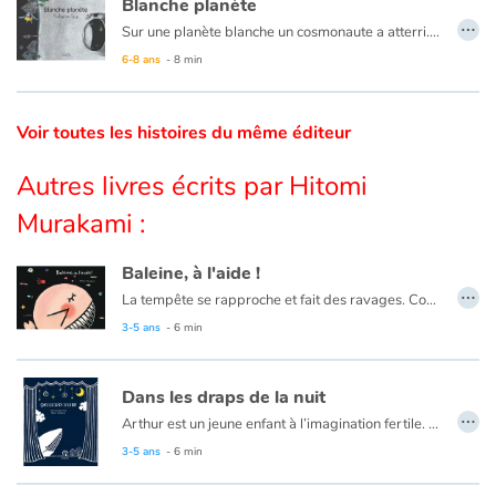
Blanche planète
…
Sur une planète blanche un cosmonaute a atterri. Il va explorer les lieux et découvrir ses habitants et leur mode de vie qui n'est pas sans rappeler le nôtre et pour cause…
Catalogue anglais
6-8 ans
- 8 min
Voir toutes les histoires du même éditeur
Contraste +
Autres livres écrits par Hitomi
Aide
Murakami :
Accueil
Baleine, à l'aide !
…
La tempête se rapproche et fait des ravages. Comment Baleine viendra-t-elle en aide aux petits poissons qui peuplent les fonds marins ?
Famille
3-5 ans
- 6 min
Écoles
Dans les draps de la nuit
…
Médiathèques
Arthur est un jeune enfant à l’imagination fertile. Quand vient la nuit, il rêve et son objet transitionnel y prend toute sa place, à la fois guide, compagnon de jeu et témoin de ses multiples aventures…
3-5 ans
- 6 min
Vidéos & Tutoriaux