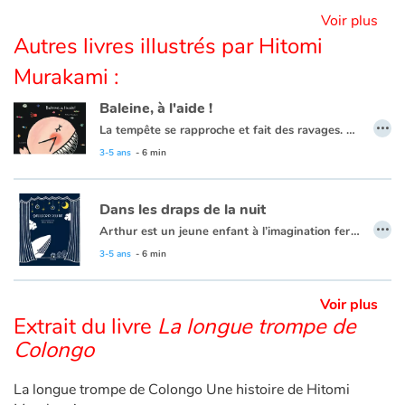
Voir plus
Autres livres illustrés par Hitomi
Blog
Murakami :
Actualités
Baleine, à l'aide !
…
La tempête se rapproche et fait des ravages. Comment Baleine viendra-t-elle en aide aux petits poissons qui peuplent les fonds marins ?
Par thématique
3-5 ans
- 6 min
Rencontres et témoignages
Dans les draps de la nuit
…
Contes d'ici et d'ailleurs
Arthur est un jeune enfant à l’imagination fertile. Quand vient la nuit, il rêve et son objet transitionnel y prend toute sa place, à la fois guide, compagnon de jeu et témoin de ses multiples aventures…
3-5 ans
- 6 min
Autour de la lecture
Voir plus
Apprendre à lire
Extrait du livre
La longue trompe de
Colongo
Livre audio
La longue trompe de Colongo Une histoire de Hitomi
Activités et ateliers