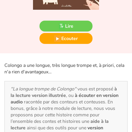
Fable, mythe, littérature et poésie
Princesses et princes, rois, reines et dragons
Lire
Ogres, monstres et sorcières
Ecouter
Héroïnes et héros
Écologie, nature, saisons
Colongo a une longue, très longue trompe et, à priori, cela
n'a rien d'avantageux…
Les animaux
"La longue trompe de Colongo"
vous est proposé
à
Voyage, épopée, enquête, aventure
la lecture version illustrée
, ou
à écouter en version
audio
racontée par des conteurs et conteuses. En
Autour du monde
bonus, grâce à notre module de lecture, nous vous
proposons pour cette histoire comme pour
Apprentissage
l’ensemble des contes et histoires une
aide à la
lecture
ainsi que des outils pour une
version