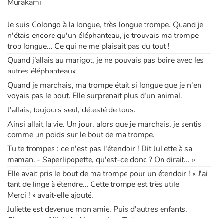
Murakami
Apprendre les langues
Je suis Colongo à la longue, très longue trompe. Quand je
n'étais encore qu'un éléphanteau, je trouvais ma trompe
trop longue... Ce qui ne me plaisait pas du tout !
Dyslexie, troubles de la lecture
Quand j'allais au marigot, je ne pouvais pas boire avec les
autres éléphanteaux.
Nos listes de lecture
Quand je marchais, ma trompe était si longue que je n'en
Les plus lus
voyais pas le bout. Elle surprenait plus d'un animal.
J'allais, toujours seul, détesté de tous.
Coups de coeur
Ainsi allait la vie. Un jour, alors que je marchais, je sentis
comme un poids sur le bout de ma trompe.
Tu te trompes : ce n'est pas l'étendoir ! Dit Juliette à sa
maman. - Saperlipopette, qu'est-ce donc ? On dirait... »
Elle avait pris le bout de ma trompe pour un étendoir ! « J'ai
tant de linge à étendre... Cette trompe est très utile !
Merci ! » avait-elle ajouté.
Juliette est devenue mon amie. Puis d'autres enfants.