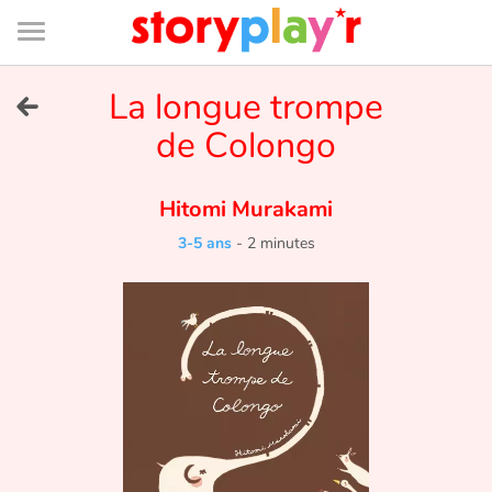
Connexion
Menu
Contenu
Recherche
Bibliothèque
Bas
de
page
Menu
➜
La longue trompe
EN
de Colongo
Je me connecte
Hitomi Murakami
Tester gratuitement
3-5 ans
-
2 minutes
Bibliothèque
Prix
Accueil
Contes d'ici et d'ailleurs