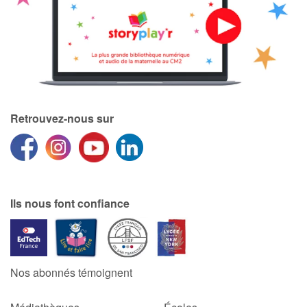
Blog
Actualités
Par thématique
Retrouvez-nous sur
Rencontres et témoignages
Contes d'ici et d'ailleurs
Ils nous font confiance
Autour de la lecture
Apprendre à lire
Nos abonnés témoignent
Livre audio
Activités et ateliers