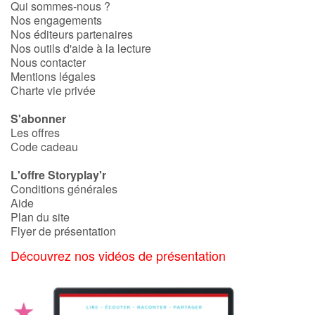
Qui sommes-nous ?
Nos engagements
Catalogue anglais
Nos éditeurs partenaires
Nos outils d'aide à la lecture
Nous contacter
Mentions légales
Contraste +
Charte vie privée
S'abonner
Aide
Les offres
Code cadeau
Accueil
L'offre Storyplay'r
Conditions générales
Famille
Aide
Plan du site
Flyer de présentation
Écoles
Découvrez nos vidéos de présentation
Médiathèques
Vidéos & Tutoriaux