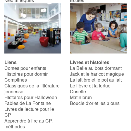
Médiathèques
Écoles
Apprendre les langues
Dyslexie, troubles de la lecture
Nos listes de lecture
Les plus lus
Liens
Livres et histoires
Contes pour enfants
La Belle au bois dormant
Coups de coeur
Histoires pour dormir
Jack et le haricot magique
Comptines
La laitière et le pot au lait
Classiques de la littérature
Le lièvre et la tortue
jeunesse
Cosette
Histoires pour Halloween
Matin brun
Fables de La Fontaine
Boucle d'or et les 3 ours
Livres de lecture pour le
CP
Apprendre à lire au CP,
méthodes