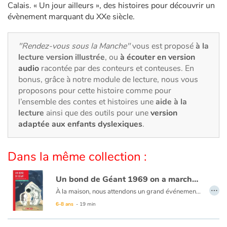
Art, espace, activité
Calais. « Un jour ailleurs », des histoires pour découvrir un
évènement marquant du XXe siècle.
Documentaires
"Rendez-vous sous la Manche"
vous est proposé
à la
En famille
lecture version illustrée
, ou
à écouter en version
audio
racontée par des conteurs et conteuses. En
Quotidien et loisirs
bonus, grâce à notre module de lecture, nous vous
proposons pour cette histoire comme pour
À l'école
l’ensemble des contes et histoires une
aide à la
lecture
ainsi que des outils pour une
version
adaptée aux enfants dyslexiques
.
Fêtes et évènements
Amour et amitié
Dans la même collection :
Sujets de société
Un bond de Géant 1969 on a marché sur la lune
…
À la maison, nous attendons un grand événement. Le plus grand de ma vie. Alors, impatiente, j’attends. À l’hôpital, dans la rue, tout le monde attend aussi un grand événement, le visage collé à un écran de télévision. Un homme va marcher sur la Lune. Mais à cette même petite seconde-là, toi aussi tu es arrivé. Là, à travers le hublot de ta chambre, enfin je te vois.
Émotions et sentiments
Le rapprochement d’une naissance et d’un événement planétaire, en utilisant des mots communs aux deux, est une idée séduisante pour dire l’importance et le bouleversement que sont ces aventures humaines.
6-8 ans
- 19 min
Formats et illustrations