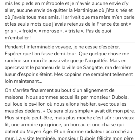
mis les pieds en métropole et je n’avais aucune envie d’y
aller, aucune envie de quitter la Martinique où j’étais née et
où j’avais tous mes amis. Il arrivait que ma mère m’en parle
et les seuls mots que j’avais retenus de la France étaient «
gris », « froid », « morose », « triste ». Pas de quoi
m’emballer !
Pendant l’interminable voyage, je ne cesse d’espérer.
Espérer que l’on fasse demi-tour. Que quelque chose me
ramène sur mon île aussi vite que je l’ai quittée. Mais en
apercevant le panneau de la ville de Sangatte, ma dernière
lueur d’espoir s’éteint. Mes copains me semblent tellement
loin maintenant…
On s’arrête finalement au bout d’un alignement de
maisons. Nous sommes accueillis par monsieur Dubois,
qui loue le pavillon où nous allons habiter, avec tous les
meubles dedans. « Ce sera plus simple » avait dit mon père.
Plus simple peut-être, mais plus moche c’est sûr : un vieux
lit, une armoire qui grince, un bureau et une chaise qui
datent du Moyen Âge. Et un énorme radiateur accroché au
mur. La visite terminée, monsieur Dubois félicite mon père