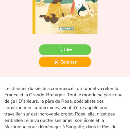
Fable, mythe, littérature et poésie
Princesses et princes, rois, reines et dragons
Ogres, monstres et sorcières
Héroïnes et héros
Lire
Écologie, nature, saisons
Ecouter
Les animaux
Voyage, épopée, enquête, aventure
Le chantier du siècle a commencé : un tunnel va relier la
France et la Grande-Bretagne. Tout le monde ne parle que
de ça ! D’ailleurs, le père de Rosa, spécialiste des
Autour du monde
constructions souterraines, vient d’être appelé pour
travailler sur cet incroyable projet. Rosa, elle, n’est pas
Apprentissage
emballée : elle va quitter ses amis, son école et la
Martinique pour déménager à Sangatte, dans le Pas-de-