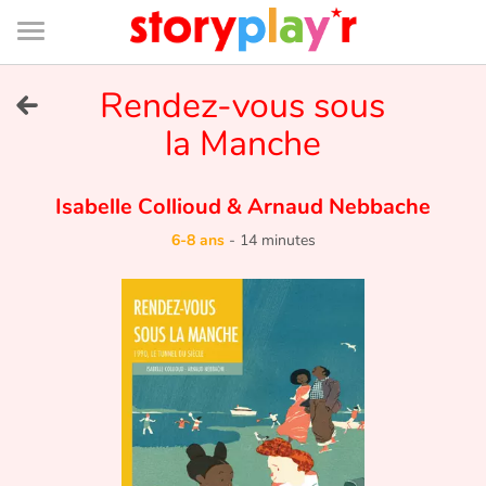
Connexion
Menu
Contenu
Recherche
Bibliothèque
Bas
de
page
Menu
➜
Rendez-vous sous
EN
la Manche
Je me connecte
Isabelle Collioud
&
Arnaud Nebbache
Tester gratuitement
6-8 ans
-
14 minutes
Bibliothèque
Prix
Accueil
Contes d'ici et d'ailleurs