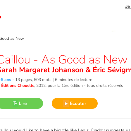
Je
 Good as New
Caillou - As Good as New
Sarah Margaret Johanson
&
Éric Sévign
-5 ans
-
13 pages, 503 mots | 6 minutes de lecture
©
Éditions Chouette
, 2012
, pour la 1ère édition - tous droits réservés
Lire
Ecouter
aillou would like to have a bicycle like Leo's. Daddy suggests u