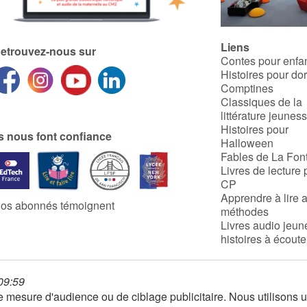
Liens
etrouvez-nous sur
Contes pour enfa
Histoires pour do
Comptines
Classiques de la
littérature jeunes
Histoires pour
ls nous font confiance
Halloween
Fables de La Fon
Livres de lecture 
CP
Apprendre à lire 
os abonnés témoignent
méthodes
Livres audio jeun
histoires à écoute
 09:59
 de mesure d'audience ou de ciblage publicitaire. Nous utilison