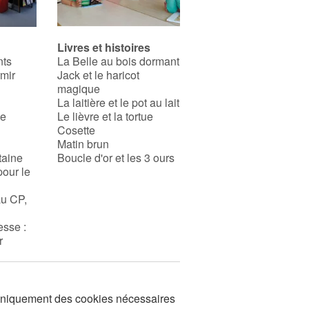
Livres et histoires
nts
La Belle au bois dormant
rmir
Jack et le haricot
magique
La laitière et le pot au lait
se
Le lièvre et la tortue
Cosette
Matin brun
taine
Boucle d'or et les 3 ours
pour le
au CP,
esse :
r
s uniquement des cookies nécessaires