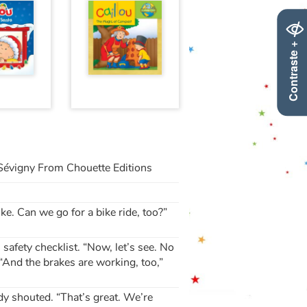
Contraste +
Sévigny From Chouette Editions
ke. Can we go for a bike ride, too?”
safety checklist. “Now, let’s see. No
. “And the brakes are working, too,”
y shouted. “That’s great. We’re