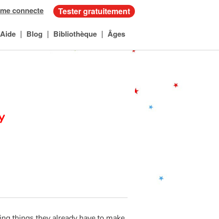
 me connecte
Tester gratuitement
|
|
|
Aide
Blog
Bibliothèque
Âges
y
sing things they already have to make