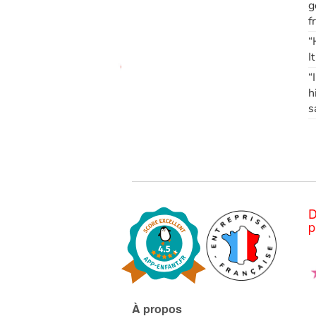
g
f
“
I
“
h
s
D
p
À propos