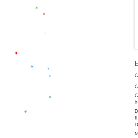
E
C
C
C
h
D
f
D
M