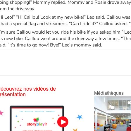
oing shopping!” Mommy replied. Mommy and Rosie drove away
rom the driveway.
Hi Leo!” “Hi Caillou! Look at my new bike!” Leo said. Caillou wa
t had a special flag and streamers. “Can I ride it?” Caillou asked. 
I’m sure Caillou would let you ride his bike if you asked him,” L
is new bike. Caillou went around the driveway a few times. “Tha
aid. “It’s time to go now! Bye!” Leo’s mommy said.
écouvrez nos vidéos de
Médiathèques
résentation