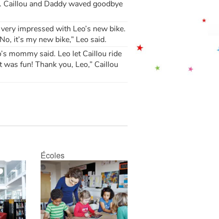
. Caillou and Daddy waved goodbye
s very impressed with Leo’s new bike.
“No, it’s my new bike,” Leo said.
eo’s mommy said. Leo let Caillou ride
t was fun! Thank you, Leo,” Caillou
Écoles