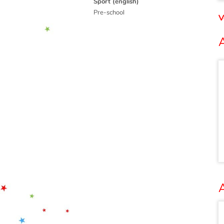
Sport (english)
Pre-school
V
A
A