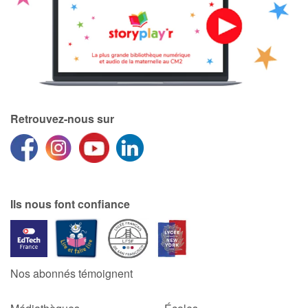
Blog
Actualités
Par thématique
Retrouvez-nous sur
Rencontres et témoignages
Contes d'ici et d'ailleurs
Ils nous font confiance
Autour de la lecture
Apprendre à lire
Nos abonnés témoignent
Livre audio
Activités et ateliers