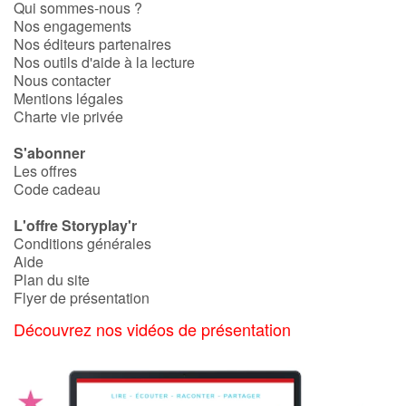
Qui sommes-nous ?
Nos engagements
Catalogue anglais
Nos éditeurs partenaires
Nos outils d'aide à la lecture
Nous contacter
Mentions légales
Contraste +
Charte vie privée
S'abonner
Aide
Les offres
Code cadeau
Accueil
L'offre Storyplay'r
Conditions générales
Famille
Aide
Plan du site
Flyer de présentation
Écoles
Découvrez nos vidéos de présentation
Médiathèques
Vidéos & Tutoriaux