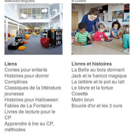
Médiathèques
Écoles
Apprendre les langues
Dyslexie, troubles de la lecture
Nos listes de lecture
Les plus lus
Liens
Livres et histoires
Contes pour enfants
La Belle au bois dormant
Coups de coeur
Histoires pour dormir
Jack et le haricot magique
Comptines
La laitière et le pot au lait
Classiques de la littérature
Le lièvre et la tortue
jeunesse
Cosette
Histoires pour Halloween
Matin brun
Fables de La Fontaine
Boucle d'or et les 3 ours
Livres de lecture pour le
CP
Apprendre à lire au CP,
méthodes