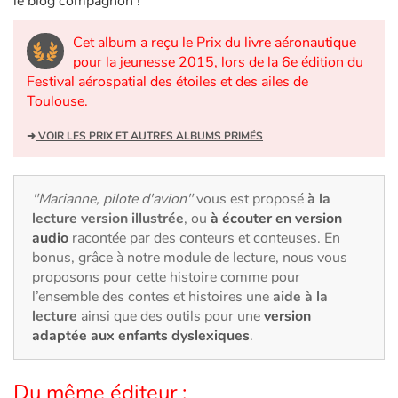
le blog compagnon !
Art, espace, activité
Cet album a reçu le Prix du livre aéronautique
Documentaires
pour la jeunesse 2015, lors de la 6e édition du
Festival aérospatial des étoiles et des ailes de
En famille
Toulouse.
Quotidien et loisirs
➜
VOIR LES PRIX ET AUTRES ALBUMS PRIMÉS
À l'école
"Marianne, pilote d'avion"
vous est proposé
à la
lecture version illustrée
, ou
à écouter en version
Fêtes et évènements
audio
racontée par des conteurs et conteuses. En
bonus, grâce à notre module de lecture, nous vous
Amour et amitié
proposons pour cette histoire comme pour
l’ensemble des contes et histoires une
aide à la
Sujets de société
lecture
ainsi que des outils pour une
version
adaptée aux enfants dyslexiques
.
Émotions et sentiments
Du même éditeur :
Formats et illustrations