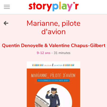
Connexion
Menu
Contenu
Recherche
Bibliothèque
Bas
de
page
Menu
➜
Marianne, pilote
EN
d'avion
Je me connecte
Quentin Denoyelle
&
Valentine Chapus-Gilbert
Tester gratuitement
9-12 ans
-
31 minutes
Bibliothèque
Prix
Accueil
Contes d'ici et d'ailleurs