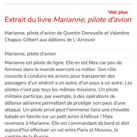
Voir plus
Apprendre les langues
Extrait du livre
Marianne, pilote d'avion
Dyslexie, troubles de la lecture
Marianne, pilote d'avion de Quentin Denoyelle et Valentine
Chapus-Gilbert aux éditions de L'Arrosoir
Nos listes de lecture
Marianne, pilote d'avion
Les plus lus
Marianne est pilote de ligne. Elle en est fière car peu de
femmes dans le monde exercent ce métier. Son rôle
Coups de coeur
consiste à conduire les avions pour transporter des
passagers d'un endroit a un autre, d'un pays à un autre. Les
pilotes n'ont pas tous les mêmes missions. Un pilote
militaire participe, par exemple, à des opérations de
défense aérienne permettant de protéger son pays d'une
attaque. Un pilote privé peut t'emmener faire une chouette
balade en famille sur un petit avion à hélices ! Mais
revenons à Marianne. Elle est commandant de bord et doit
aujourd'hui effectuer un vol entre Paris et Moscou, la
capitale de la Russie.