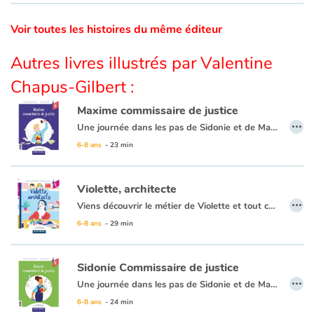
Voir toutes les histoires du même éditeur
Blog
Autres livres illustrés par Valentine
Actualités
Chapus-Gilbert :
Par thématique
Maxime commissaire de justice
…
Une journée dans les pas de Sidonie et de Maxime, tous deux commissaires de justice passionnés par leur métier. Ils travaillent ensemble, mais chacun raconte sa journée d’un côté du livre, c’est renversant !
Rencontres et témoignages
6-8 ans
- 23 min
Contes d'ici et d'ailleurs
Violette, architecte
…
Viens découvrir le métier de Violette et tout comprendre sur le métier d’architecte ! Une partie documentaire t’éclairera sur l’histoire du métier, son vocabulaire et plein d’infos passionnantes !
Autour de la lecture
6-8 ans
- 29 min
Apprendre à lire
Sidonie Commissaire de justice
…
Livre audio
Une journée dans les pas de Sidonie et de Maxime, tous deux commissaires de justice passionnés par leur métier. Ils travaillent ensemble, mais chacun raconte sa journée d’un côté du livre, c’est renversant !
6-8 ans
- 24 min
Activités et ateliers