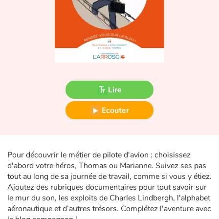
Fable, mythe, littérature et poésie
Princesses et princes, rois, reines et dragons
Ogres, monstres et sorcières
Héroïnes et héros
Lire
Écologie, nature, saisons
Ecouter
Les animaux
Voyage, épopée, enquête, aventure
Pour découvrir le métier de pilote d'avion : choisissez
d'abord votre héros, Thomas ou Marianne. Suivez ses pas
Autour du monde
tout au long de sa journée de travail, comme si vous y étiez.
Ajoutez des rubriques documentaires pour tout savoir sur
Apprentissage
le mur du son, les exploits de Charles Lindbergh, l'alphabet
aéronautique et d’autres trésors. Complétez l'aventure avec