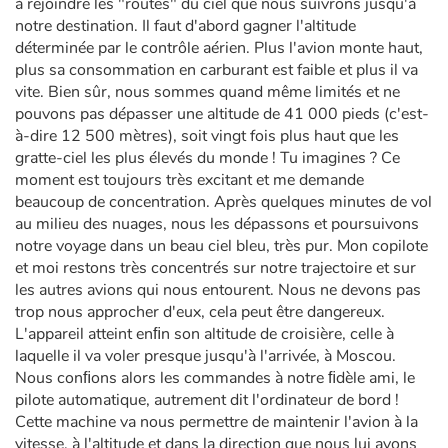
à rejoindre les "routes" du ciel que nous suivrons jusqu'à
notre destination. Il faut d'abord gagner l'altitude
déterminée par le contrôle aérien. Plus l'avion monte haut,
plus sa consommation en carburant est faible et plus il va
vite. Bien sûr, nous sommes quand même limités et ne
pouvons pas dépasser une altitude de 41 000 pieds (c'est-
à-dire 12 500 mètres), soit vingt fois plus haut que les
gratte-ciel les plus élevés du monde ! Tu imagines ? Ce
moment est toujours très excitant et me demande
beaucoup de concentration. Après quelques minutes de vol
au milieu des nuages, nous les dépassons et poursuivons
notre voyage dans un beau ciel bleu, très pur. Mon copilote
et moi restons très concentrés sur notre trajectoire et sur
les autres avions qui nous entourent. Nous ne devons pas
trop nous approcher d'eux, cela peut être dangereux.
L'appareil atteint enﬁn son altitude de croisière, celle à
laquelle il va voler presque jusqu'à l'arrivée, à Moscou.
Nous conﬁons alors les commandes à notre ﬁdèle ami, le
pilote automatique, autrement dit l'ordinateur de bord !
Cette machine va nous permettre de maintenir l'avion à la
vitesse, à l'altitude et dans la direction que nous lui avons