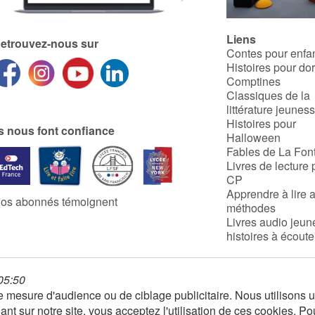
brush my teeth
Liens
etrouvez-nous sur
Contes pour enfa
Histoires pour do
Comptines
Classiques de la
littérature jeunes
Histoires pour
ls nous font confiance
Halloween
Fables de La Fon
Livres de lecture 
CP
Apprendre à lire 
os abonnés témoignent
méthodes
Livres audio jeun
histoires à écoute
 05:50
 de mesure d'audience ou de ciblage publicitaire. Nous utilison
nt sur notre site, vous acceptez l'utilisation de ces cookies. Po