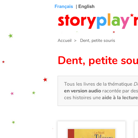
Connexion
Menu
Contenu
Recherche
Bibliothèque
Bas
Français
| English
de
page
Accueil
> Dent, petite souris
Dent, petite sou
Tous les livres de la thématique
De
en version audio
racontée par des
ces histoires une
aide à la lecture