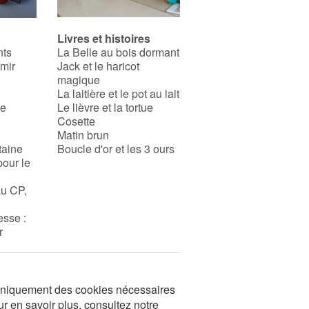
Livres et histoires
nts
La Belle au bois dormant
rmir
Jack et le haricot
magique
La laitière et le pot au lait
se
Le lièvre et la tortue
Cosette
Matin brun
taine
Boucle d'or et les 3 ours
pour le
au CP,
esse :
r
s uniquement des cookies nécessaires
ur en savoir plus, consultez notre