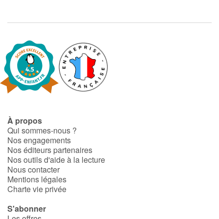
Catalogue anglais
Contraste +
Aide
Accueil
À propos
Qui sommes-nous ?
Famille
Nos engagements
Nos éditeurs partenaires
Nos outils d'aide à la lecture
Écoles
Nous contacter
Mentions légales
Médiathèques
Charte vie privée
S'abonner
Vidéos & Tutoriaux
Les offres