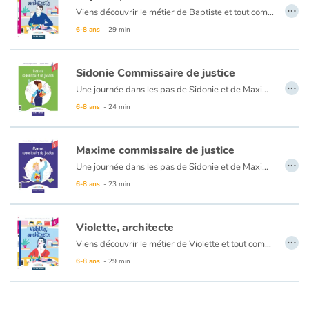
Art, espace, activité
…
Viens découvrir le métier de Baptiste et tout comprendre sur le métier d’architecte ! Une partie documentaire t’éclairera sur l’histoire du métier, son vocabulaire et plein d’infos passionnantes !
6-8 ans
- 29 min
Documentaires
En famille
Sidonie Commissaire de justice
…
Une journée dans les pas de Sidonie et de Maxime, tous deux commissaires de justice passionnés par leur métier. Ils travaillent ensemble, mais chacun raconte sa journée d’un côté du livre, c’est renversant !
Quotidien et loisirs
6-8 ans
- 24 min
À l'école
Maxime commissaire de justice
…
Une journée dans les pas de Sidonie et de Maxime, tous deux commissaires de justice passionnés par leur métier. Ils travaillent ensemble, mais chacun raconte sa journée d’un côté du livre, c’est renversant !
Fêtes et évènements
6-8 ans
- 23 min
Amour et amitié
Violette, architecte
…
Sujets de société
Viens découvrir le métier de Violette et tout comprendre sur le métier d’architecte ! Une partie documentaire t’éclairera sur l’histoire du métier, son vocabulaire et plein d’infos passionnantes !
6-8 ans
- 29 min
Émotions et sentiments
Formats et illustrations