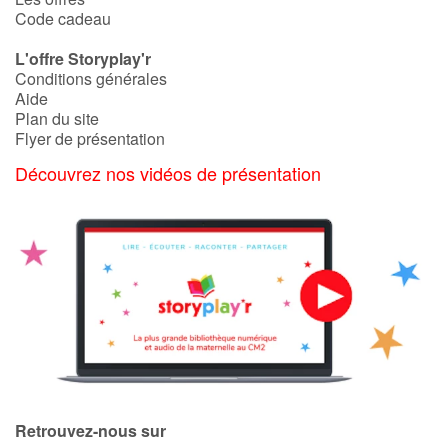
Code cadeau
Blog
L'offre Storyplay'r
Conditions générales
Aide
Actualités
Plan du site
Flyer de présentation
Par thématique
Découvrez nos vidéos de présentation
Rencontres et témoignages
Contes d'ici et d'ailleurs
Autour de la lecture
Apprendre à lire
Livre audio
Retrouvez-nous sur
Activités et ateliers