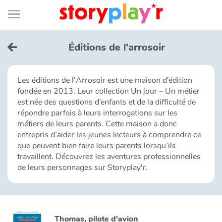
Connexion
Menu
Contenu
Recherche
Bibliothèque
Bas
de
page
Menu
➜
EN
Éditions de l'arrosoir
Je me connecte
Les éditions de l'Arrosoir est une maison d’édition
fondée en 2013. Leur collection Un jour – Un métier
Tester gratuitement
est née des questions d’enfants et de la difficulté de
répondre parfois à leurs interrogations sur les
Bibliothèque
métiers de leurs parents. Cette maison a donc
entrepris d’aider les jeunes lecteurs à comprendre ce
que peuvent bien faire leurs parents lorsqu’ils
Prix
travaillent. Découvrez les aventures professionnelles
de leurs personnages sur Storyplay'r.
Accueil
Contes d'ici et d'ailleurs
Thomas, pilote d'avion