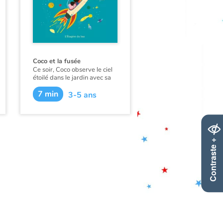
Coco et la fusée
Ce soir, Coco observe le ciel
étoilé dans le jardin avec sa
famille. Elle aimerait tant
7 min
visiter la lune… Alors Papa,
3-5 ans
qui est un peu bricoleur, lui
fabrique une fusée rien que
pour elle et John. En route
pour l’aventure !
Contraste +