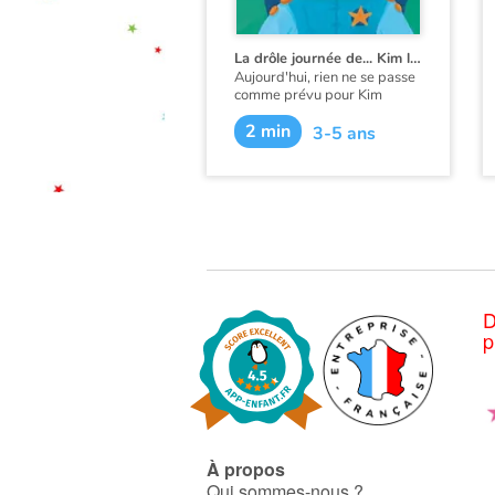
La drôle journée de... Kim l'astronaute
Aujourd'hui, rien ne se passe
comme prévu pour Kim
l'astronaute ! Après avoir
2 min
atterri sur une planète
3-5 ans
inconnue, elle va trouver,
prélever, et analyser de
nouvelles substances ! Mais
des rencontres inattendues
vont lui ouvrir de gourmands
horizons !
D
p
À propos
Qui sommes-nous ?