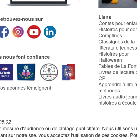
Liens
etrouvez-nous sur
Contes pour enfa
Histoires pour do
Comptines
Classiques de la
littérature jeunes
Histoires pour
ls nous font confiance
Halloween
Fables de La Fon
Livres de lecture 
CP
Apprendre à lire 
os abonnés témoignent
méthodes
Livres audio jeun
histoires à écoute
 05:02
 de mesure d'audience ou de ciblage publicitaire. Nous utilison
nt sur notre site, vous acceptez l'utilisation de ces cookies. Po