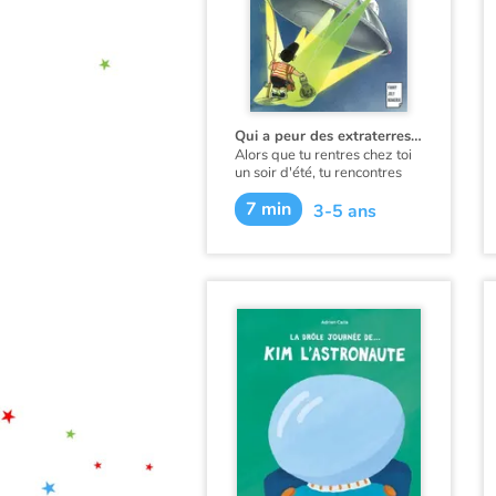
Qui a peur des extraterrestres ?
Alors que tu rentres chez toi
un soir d'été, tu rencontres
des petits extraterrestres qui
7 min
se mettent à t'osculter sous
3-5 ans
tous les angles dans leur
vaisseau spatial... Horreur
malheur !