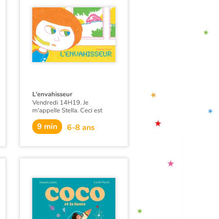
L'envahisseur
Vendredi 14H19. Je
m'appelle Stella. Ceci est
peut-être mon dernier
9 min
message. Nous ne sommes
6-8 ans
plus que deux dans la station
spatiale.