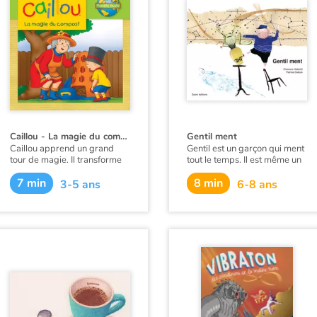
Caillou - La magie du compost
Gentil ment
Caillou apprend un grand
Gentil est un garçon qui ment
tour de magie. Il transforme
tout le temps. Il est même un
des déchets en nourriture
poil méchant. Jolie est une fille
7 min
8 min
pour les plantes !
qui ment aussi, mais elle, elle
3-5 ans
6-8 ans
est très gentille. Alors quand
Ce livre est aussi disponible
Gentil devient violent, Jolie
en anglais :
Caillou, The
trouve des histoires qui
magic of compost
.
embellissent la vie et
apaisent Gentil.