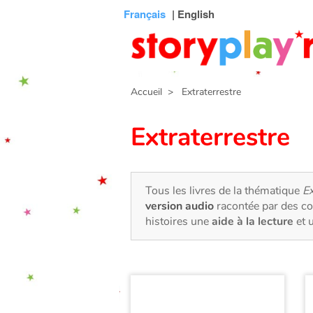
Connexion
Menu
Contenu
Recherche
Bibliothèque
Bas
Français
| English
de
page
Accueil
> Extraterrestre
Extraterrestre
Tous les livres de la thématique
Ex
version audio
racontée par des co
histoires une
aide à la lecture
et 