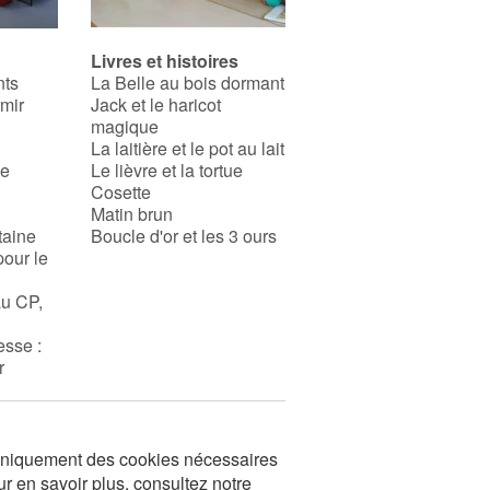
Livres et histoires
nts
La Belle au bois dormant
rmir
Jack et le haricot
magique
La laitière et le pot au lait
se
Le lièvre et la tortue
Cosette
Matin brun
taine
Boucle d'or et les 3 ours
pour le
au CP,
esse :
r
s uniquement des cookies nécessaires
ur en savoir plus, consultez notre