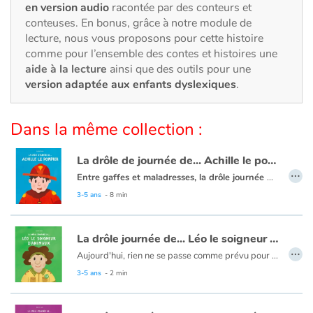
Art, espace, activité
en version audio
racontée par des conteurs et
conteuses. En bonus, grâce à notre module de
Documentaires
lecture, nous vous proposons pour cette histoire
comme pour l’ensemble des contes et histoires une
aide à la lecture
ainsi que des outils pour une
En famille
version adaptée aux enfants dyslexiques
.
Quotidien et loisirs
Dans la même collection :
À l'école
La drôle de journée de... Achille le pompier
…
Fêtes et évènements
Entre gaffes et maladresses, la drôle journée d'Achille est un album plein d'humour qui fera rire les petits et grands pompiers !
Aujourd'hui, rien ne se passe comme prévu pour Achille le pompier ! Un chocolat chaud renversé sur la veste, une tâche de moutarde sur le pantalon. Vite, il faut nettoyer... mais Dring ! c’est l’alarme, Achille le pompier doit se dépêcher !
3-5 ans
- 8 min
Amour et amitié
Les drôles journées de... est une série décalée et amusante autour des métiers !
La drôle journée de... Léo le soigneur d'animaux
Sujets de société
…
Aujourd'hui, rien ne se passe comme prévu pour Léo le soigneur d'animaux ! Catastrophe ! L'enclos de Baghera est resté ouvert ! Il a disparu. Il faut vite le rattraper, avant qu’il ne fasse trop de dégât.
Les drôles journées de... est une série décalée et amusante autour des métiers !
3-5 ans
- 2 min
Émotions et sentiments
Formats et illustrations