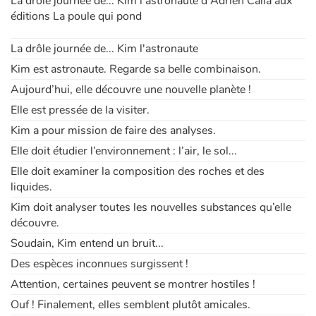
La drôle journée de... Kim l'astronaute d'Adrien Calla aux
éditions La poule qui pond
Apprendre les langues
La drôle journée de... Kim l'astronaute
Dyslexie, troubles de la lecture
Kim est astronaute. Regarde sa belle combinaison.
Aujourd’hui, elle découvre une nouvelle planète !
Nos listes de lecture
Elle est pressée de la visiter.
Kim a pour mission de faire des analyses.
Les plus lus
Elle doit étudier l’environnement : l’air, le sol...
Elle doit examiner la composition des roches et des
Coups de coeur
liquides.
Kim doit analyser toutes les nouvelles substances qu’elle
découvre.
Soudain, Kim entend un bruit...
Des espèces inconnues surgissent !
Attention, certaines peuvent se montrer hostiles !
Ouf ! Finalement, elles semblent plutôt amicales.