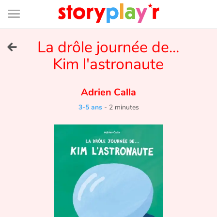
Connexion
Menu
Contenu
Recherche
Bibliothèque
Bas
de
page
Menu
➜
La drôle journée de...
EN
Kim l'astronaute
Je me connecte
Adrien Calla
Tester gratuitement
3-5 ans
-
2 minutes
Bibliothèque
Prix
Accueil
Contes d'ici et d'ailleurs