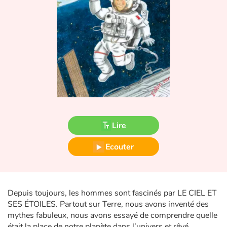
Fable, mythe, littérature et poésie
Princesses et princes, rois, reines et dragons
Ogres, monstres et sorcières
Héroïnes et héros
Écologie, nature, saisons
Lire
Les animaux
Ecouter
Voyage, épopée, enquête, aventure
Autour du monde
Depuis toujours, les hommes sont fascinés par LE CIEL ET
Apprentissage
SES ÉTOILES. Partout sur Terre, nous avons inventé des
mythes fabuleux, nous avons essayé de comprendre quelle
était la place de notre planète dans l’univers et rêvé