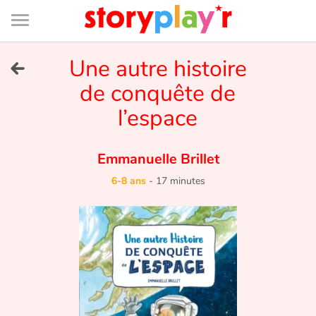
Connexion
Menu
Contenu
Recherche
Bibliothèque
Bas
de
page
Menu
➜
Une autre histoire
EN
de conquête de
Je me connecte
l’espace
Tester gratuitement
Emmanuelle Brillet
Bibliothèque
6-8 ans
-
17 minutes
Prix
Accueil
Contes d'ici et d'ailleurs