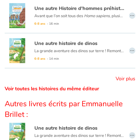
Une autre Histoire d'hommes préhistoriques • À la conquête du monde
…
Catalogue anglais
Avant que l’on soit tous des
Homo sapiens
, plusieurs espèces d’Hommes vivaient sur la planète. En Europe, c’étaient les Néandertaliens ! Puis, autour de - 45 000,
6-8 ans
- 16 min
Contraste +
Une autre histoire de dinos
…
La grande aventure des dinos sur terre ! Remontons le temps ensemble jusqu’à la naissance de la vie et plongeons dans l’ère des dinosaures ! Quelles différences entre les dinos herbivores et les carnivores ? Quelles autres espèces vivaient en même temps qu’eux ? Pourquoi ont-ils tous disparu ?
Aide
6-8 ans
- 14 min
Accueil
Voir plus
Famille
Voir toutes les histoires du même éditeur
Autres livres écrits par Emmanuelle
Écoles
Brillet :
Médiathèques
Une autre histoire de dinos
…
Vidéos & Tutoriaux
La grande aventure des dinos sur terre ! Remontons le temps ensemble jusqu’à la naissance de la vie et plongeons dans l’ère des dinosaures ! Quelles différences entre les dinos herbivores et les carnivores ? Quelles autres espèces vivaient en même temps qu’eux ? Pourquoi ont-ils tous disparu ?