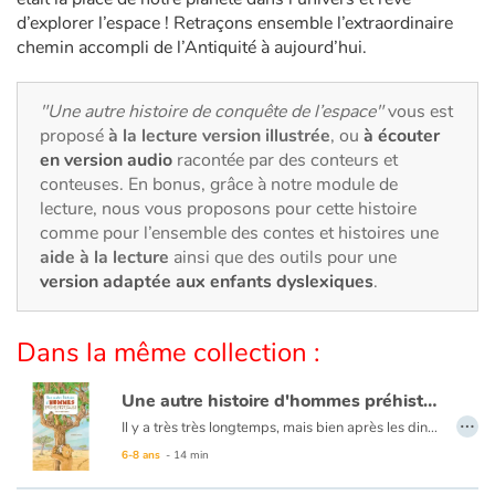
Art, espace, activité
d’explorer l’espace ! Retraçons ensemble l’extraordinaire
chemin accompli de l’Antiquité à aujourd’hui.
Documentaires
"Une autre histoire de conquête de l’espace"
vous est
En famille
proposé
à la lecture version illustrée
, ou
à écouter
en version audio
racontée par des conteurs et
Quotidien et loisirs
conteuses. En bonus, grâce à notre module de
lecture, nous vous proposons pour cette histoire
À l'école
comme pour l’ensemble des contes et histoires une
aide à la lecture
ainsi que des outils pour une
Fêtes et évènements
version adaptée aux enfants dyslexiques
.
Amour et amitié
Dans la même collection :
Sujets de société
Une autre histoire d'hommes préhistoriques • Les origines
…
Il y a très très longtemps, mais bien après les dinosaures, la planète était peuplée de grands singes. Voyons comment l'un d'entre eux a évolué en homme. Pourquoi a-t-il quitté les arbres pour la terre ferme ? Quelles espèces d’HOMMES sont apparues ? Comment étaient-ils ? Poilus ? Voûtés ? Petits ou géants ? Quels outils utilisaient-ils ? Pour quoi faire ?
Émotions et sentiments
Après
Une Autre Histoire de Dinos
, déjà écrit et illustré par Emmanuelle Brillet, ce nouvel opus au format généreux nous convie, cette fois-ci, à rencontrer nos aînés les plus anciens : Lucy, la plus connue sans doute, mais d’autres aussi, bien plus vieux qu’elle encore ! Grâce à ce bel album, nous explorons de page en page l’arbre généalogique de l’humanité toute entière.
6-8 ans
- 14 min
Formats et illustrations