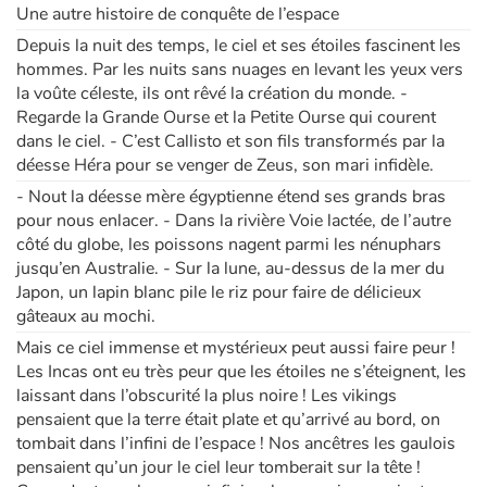
Une autre histoire de conquête de l’espace
Depuis la nuit des temps, le ciel et ses étoiles fascinent les
Apprendre les langues
hommes. Par les nuits sans nuages en levant les yeux vers
la voûte céleste, ils ont rêvé la création du monde. -
Dyslexie, troubles de la lecture
Regarde la Grande Ourse et la Petite Ourse qui courent
dans le ciel. - C’est Callisto et son fils transformés par la
Nos listes de lecture
déesse Héra pour se venger de Zeus, son mari infidèle.
- Nout la déesse mère égyptienne étend ses grands bras
Les plus lus
pour nous enlacer. - Dans la rivière Voie lactée, de l’autre
côté du globe, les poissons nagent parmi les nénuphars
Coups de coeur
jusqu’en Australie. - Sur la lune, au-dessus de la mer du
Japon, un lapin blanc pile le riz pour faire de délicieux
gâteaux au mochi.
Mais ce ciel immense et mystérieux peut aussi faire peur !
Les Incas ont eu très peur que les étoiles ne s’éteignent, les
laissant dans l’obscurité la plus noire ! Les vikings
pensaient que la terre était plate et qu’arrivé au bord, on
tombait dans l’infini de l’espace ! Nos ancêtres les gaulois
pensaient qu’un jour le ciel leur tomberait sur la tête !