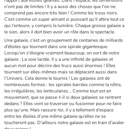
rapport aux étoiles géantes. Dans l'espace, les dimensions
n'ont pas de limites ! Il y a aussi des choses que l'on ne
comprend pas encore très bien ! Comme les trous noirs.
C’est comme un super aimant si puissant qu’il attire tout ce
qui l’entoure, y compris la lumière. Chaque grosse galaxie a
le sien, alors il doit bien avoir un rôle dans le spectacle.
Une galaxie, c’est un groupement de centaines de milliards
d’étoiles qui tournent dans une spirale gigantesque.
Lorsqu'on s'éloigne vraiment beaucoup, on sort de notre
galaxie : La voie lactée. Il y a une infinité de galaxies et
aucun mot pour décrire des trucs aussi énormes ! Elles
tournent sur elles-mêmes mais se déplacent aussi dans
l’Univers. Cela donne le tournis ! Les galaxies ont de
nombreuses formes : les spirales barrées comme la nôtre,
les irrégulières, les lenticulaires... Comme tout est en
mouvement, que se passe-t-il si deux galaxies se rentrent
dedans ? Elles vont se traverser ou fusionner pour ne faire
plus qu’une. Mais rassure-toi, il y a tellement d’espace
entre les étoiles d’une même galaxie qu’elles ne se
toucheront pas. D’ailleurs notre galaxie est en train d’avaler
deux naines !