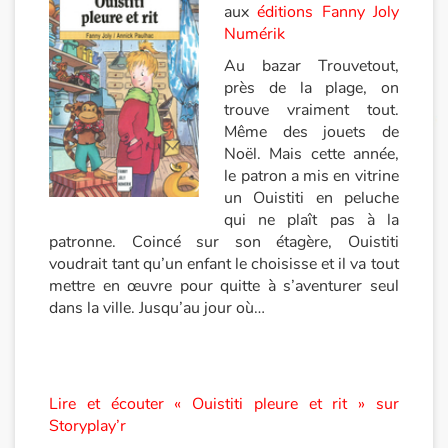
aux
éditions Fanny Joly
Numérik
Apprendre les langues
Au bazar Trouvetout,
Dyslexie, troubles de la lecture
près de la plage, on
trouve vraiment tout.
Même des jouets de
Nos listes de lecture
Noël. Mais cette année,
le patron a mis en vitrine
Les plus lus
un Ouistiti en peluche
qui ne plaît pas à la
Coups de coeur
patronne. Coincé sur son étagère, Ouistiti
voudrait tant qu’un enfant le choisisse et il va tout
mettre en œuvre pour quitte à s’aventurer seul
dans la ville. Jusqu’au jour où…
Lire et écouter « Ouistiti pleure et rit » sur
Storyplay’r