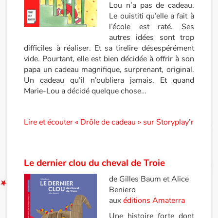
Lou n’a pas de cadeau.
Le ouistiti qu’elle a fait à
Documentaires
l’école est raté. Ses
autres idées sont trop
En famille
difficiles à réaliser. Et sa tirelire désespérément
vide. Pourtant, elle est bien décidée à offrir à son
Quotidien et loisirs
papa un cadeau magnifique, surprenant, original.
Un cadeau qu’il n’oubliera jamais. Et quand
À l'école
Marie-Lou a décidé quelque chose…
Fêtes et évènements
Lire et écouter « Drôle de cadeau » sur Storyplay’r
Amour et amitié
Le dernier clou du cheval de Troie
Sujets de société
de Gilles Baum et Alice
Émotions et sentiments
Beniero
aux
éditions Amaterra
Formats et illustrations
Une histoire forte dont