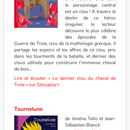
le personnage central
Catalogue anglais
est un clou ! À travers le
destin de ce héros
singulier, le lecteur
découvre le plus célèbre
Contraste +
des épisodes de la
Guerre de Troie, issu de la mythologie grecque. Il
Aide
partage les espoirs et les affres de ce clou, pris
dans les tourments de la bataille, et dernier des
clous utilisés pour construire l’immense cheval
Accueil
de bois…
Famille
Lire et écouter « Le dernier clou du cheval de
Troie » sur Storyplay’r
Écoles
Médiathèques
Tournelune
de Jiména Tello et Jean-
Vidéos & Tutoriaux
Sébastien Blanck