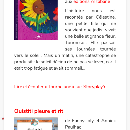
aux
éditions Alzabane
L’histoire nous est
Blog
racontée par Célestine,
une petite fille qui se
Actualités
souvient que jadis, vivait
une belle et grande fleur,
Par thématique
Tournesol. Elle passait
ses journées tournée
Rencontres et témoignages
vers le soleil. Mais un matin, une catastrophe se
produisit : le soleil décida de ne pas se lever, car il
était trop fatigué et avait sommeil…
Contes d'ici et d'ailleurs
Autour de la lecture
Lire et écouter « Tournelune » sur Storyplay’r
Apprendre à lire
Ouistiti pleure et rit
Livre audio
de Fanny Joly et Annick
Activités et ateliers
Paulhac