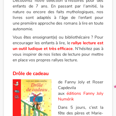
Découvrez notre sélection d’histoires pour des
enfants de 7 ans. En passant par l’amitié, la
nature ou encore des faits mythologiques, nos
Princesses et princes, rois, reines et dragons
livres sont adaptés à l’âge de l’enfant pour
une première approche des romans à lire en toute
Ogres, monstres et sorcières
autonomie.
Vous êtes enseignant(e) ou bibliothécaire ? Pour
Héroïnes et héros
encourager les enfants à lire, le
rallye lecture est
un outil ludique et très efficace
. N’hésitez pas à
Écologie, nature, saisons
vous inspirer de nos listes de lecture pour mettre
en place vos propres rallyes lecture.
Les animaux
Drôle de cadeau
Voyage, épopée, enquête, aventure
de Fanny Joly et Roser
Capdevila
Autour du monde
aux
éditions Fanny Joly
Numérik
Apprentissage
Dans 5 jours, c’est la
fête des pères et Marie-
Art, espace, activité