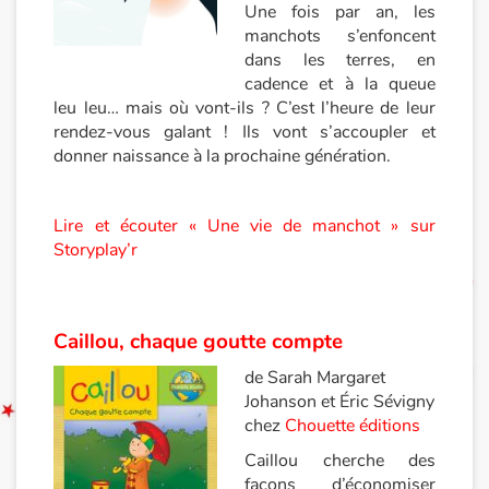
Une fois par an, les
manchots s’enfoncent
Documentaires
dans les terres, en
cadence et à la queue
En famille
leu leu… mais où vont-ils ? C’est l’heure de leur
rendez-vous galant ! Ils vont s’accoupler et
Quotidien et loisirs
donner naissance à la prochaine génération.
À l'école
Lire et écouter « Une vie de manchot » sur
Storyplay’r
Fêtes et évènements
Amour et amitié
Caillou, chaque goutte compte
Sujets de société
de Sarah Margaret
Johanson et Éric Sévigny
Émotions et sentiments
chez
Chouette éditions
Caillou cherche des
Formats et illustrations
façons d’économiser