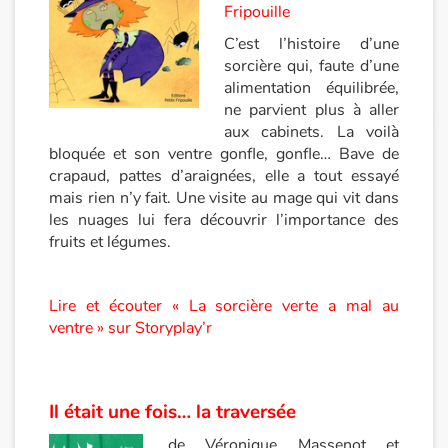
Fripouille
Apprendre les langues
C’est l’histoire d’une
sorcière qui, faute d’une
Dyslexie, troubles de la lecture
alimentation équilibrée,
ne parvient plus à aller
aux cabinets. La voilà
Nos listes de lecture
bloquée et son ventre gonfle, gonfle… Bave de
crapaud, pattes d’araignées, elle a tout essayé
Les plus lus
mais rien n’y fait. Une visite au mage qui vit dans
les nuages lui fera découvrir l’importance des
Coups de coeur
fruits et légumes.
Lire et écouter « La sorcière verte a mal au
ventre » sur Storyplay’r
Il était une fois… la traversée
de Véronique Massenot et