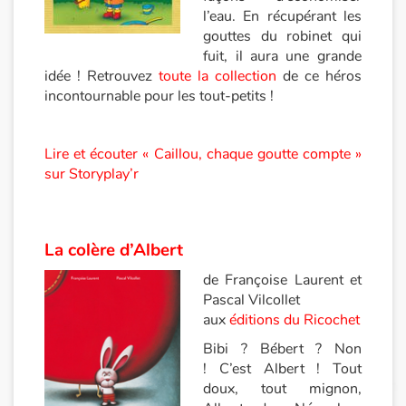
l’eau. En récupérant les
Catalogue anglais
gouttes du robinet qui
fuit, il aura une grande
idée ! Retrouvez
toute la collection
de ce héros
incontournable pour les tout-petits !
Contraste +
Lire et écouter « Caillou, chaque goutte compte »
Aide
sur Storyplay’r
Accueil
Famille
La colère d’Albert
de Françoise Laurent et
Écoles
Pascal Vilcollet
aux
éditions du Ricochet
Médiathèques
Bibi ? Bébert ? Non
! C’est Albert ! Tout
Vidéos & Tutoriaux
doux, tout mignon,