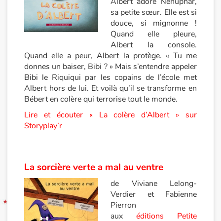
Albert adore Nénuphar,
sa petite sœur. Elle est si
Blog
douce, si mignonne !
Quand elle pleure,
Albert la console.
Actualités
Quand elle a peur, Albert la protège. « Tu me
donnes un baiser, Bibi ? » Mais s’entendre appeler
Par thématique
Bibi le Riquiqui par les copains de l’école met
Albert hors de lui. Et voilà qu’il se transforme en
Rencontres et témoignages
Bébert en colère qui terrorise tout le monde.
Lire et écouter « La colère d’Albert » sur
Contes d'ici et d'ailleurs
Storyplay’r
Autour de la lecture
Apprendre à lire
La sorcière verte a mal au ventre
de Viviane Lelong-
Livre audio
Verdier et Fabienne
Pierron
Activités et ateliers
aux
éditions Petite