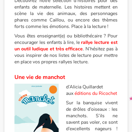
Découvrez notre sélection d’histoires pour des
enfants de maternelle. Les histoires mettent en
scène la vie des animaux, des personnages
Princesses et princes, rois, reines et dragons
phares comme Caillou, ou encore des thèmes
forts comme les émotions. Place à la lecture !
Ogres, monstres et sorcières
Vous êtes enseignant(e) ou bibliothécaire ? Pour
encourager les enfants à lire, le
rallye lecture est
Héroïnes et héros
un outil ludique et très efficace
. N’hésitez pas à
vous inspirer de nos listes de lecture pour mettre
Écologie, nature, saisons
en place vos propres rallyes lecture.
Les animaux
Une vie de manchot
Voyage, épopée, enquête, aventure
d’Alicia Quillardet
aux
éditions du Ricochet
Autour du monde
Sur la banquise vivent
de drôles d’oiseaux : les
Apprentissage
manchots. S’ils ne
savent pas voler, ce sont
d’excellents nageurs !
Art, espace, activité