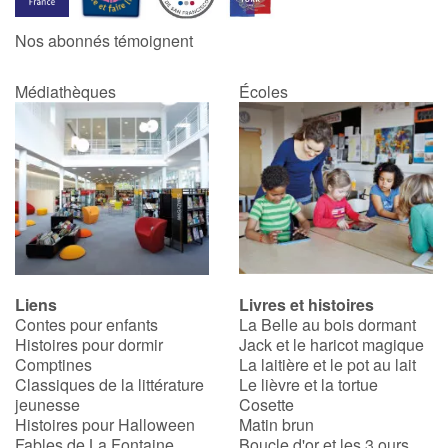
Nos abonnés témoignent
Médiathèques
Écoles
Liens
Livres et histoires
Contes pour enfants
La Belle au bois dormant
Histoires pour dormir
Jack et le haricot magique
Comptines
La laitière et le pot au lait
Classiques de la littérature
Le lièvre et la tortue
jeunesse
Cosette
Histoires pour Halloween
Matin brun
Fables de La Fontaine
Boucle d'or et les 3 ours