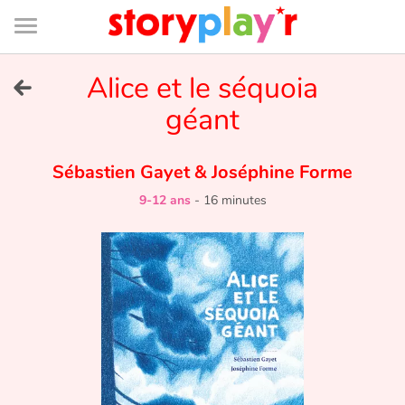
Connexion
Menu
Contenu
Recherche
Bibliothèque
Bas
de
page
Menu
➜
Alice et le séquoia
EN
géant
Je me connecte
Sébastien Gayet
&
Joséphine Forme
Tester gratuitement
9-12 ans
-
16 minutes
Bibliothèque
Prix
Accueil
Contes d'ici et d'ailleurs