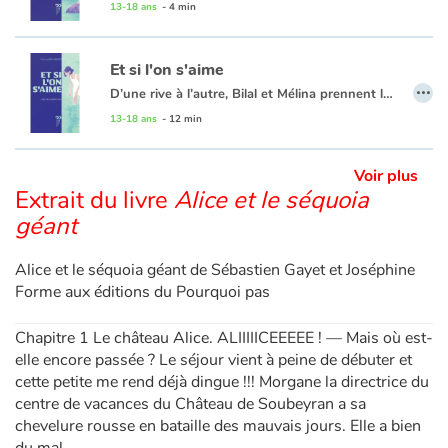
À lire en vis-à-vis de "
Et si l'on s'aime
" pour favoriser la prise de conscience et le débat autour de l’Amour et du « Mariage forcé ».
13-18 ans
- 4 min
Blog
Et si l'on s'aime
…
D’une rive à l’autre, Bilal et Mélina prennent le temps de s’apprivoiser. Et s’ils choisissaient de s’aimer pour de bon ?
Actualités
À lire en vis-à-vis de "
Petite chose
" pour favoriser la prise de conscience et le débat autour de l’Amour et du « Mariage forcé ».
13-18 ans
- 12 min
Par thématique
Voir plus
Extrait du livre
Alice et le séquoia
Rencontres et témoignages
géant
Contes d'ici et d'ailleurs
Alice et le séquoia géant de Sébastien Gayet et Joséphine
Forme aux éditions du Pourquoi pas
Autour de la lecture
Chapitre 1 Le château Alice. ALIIIIICEEEEE ! — Mais où est-
Apprendre à lire
elle encore passée ? Le séjour vient à peine de débuter et
cette petite me rend déjà dingue !!! Morgane la directrice du
Livre audio
centre de vacances du Château de Soubeyran a sa
chevelure rousse en bataille des mauvais jours. Elle a bien
Activités et ateliers
du mal