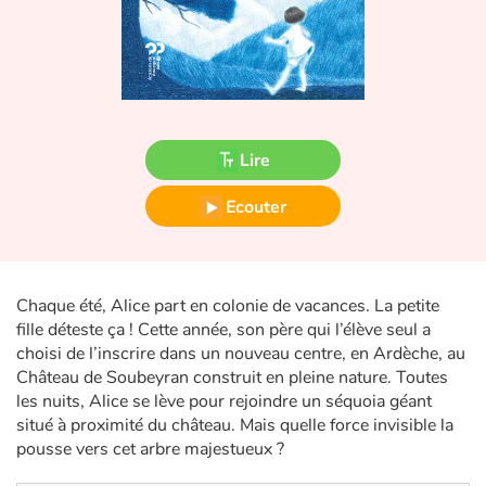
Fable, mythe, littérature et poésie
Princesses et princes, rois, reines et dragons
Ogres, monstres et sorcières
Lire
Héroïnes et héros
Ecouter
Écologie, nature, saisons
Les animaux
Chaque été, Alice part en colonie de vacances. La petite
fille déteste ça ! Cette année, son père qui l’élève seul a
Voyage, épopée, enquête, aventure
choisi de l’inscrire dans un nouveau centre, en Ardèche, au
Château de Soubeyran construit en pleine nature. Toutes
Autour du monde
les nuits, Alice se lève pour rejoindre un séquoia géant
situé à proximité du château. Mais quelle force invisible la
Apprentissage
pousse vers cet arbre majestueux ?