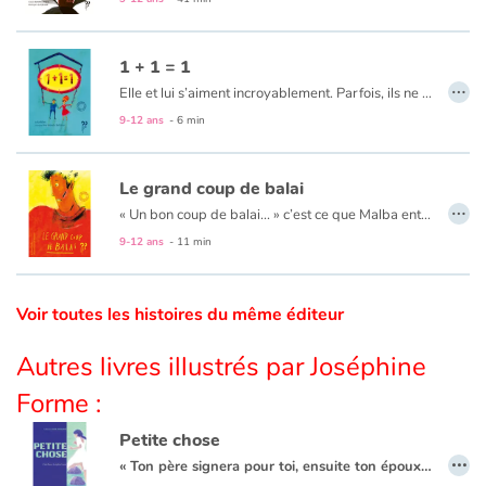
Catalogue anglais
1 + 1 = 1
…
Elle et lui s’aiment incroyablement. Parfois, ils ne se comprennent pas. Et pourtant…
9-12 ans
- 6 min
Contraste +
Le grand coup de balai
Aide
…
« Un bon coup de balai... » c’est ce que Malba entendait de la part des passants qui passaient devant lui d’un air méprisant. Jusqu’à ce qu’il tombe sur un vrai balai qui allait l’aider à tracer son chemin...
9-12 ans
- 11 min
Accueil
Famille
Voir toutes les histoires du même éditeur
Écoles
Autres livres illustrés par Joséphine
Forme :
Médiathèques
Petite chose
…
Vidéos & Tutoriaux
« Ton père signera pour toi, ensuite ton époux t’emmènera.» Et pourtant la veille, Linh, 13 ans, riait au bord de la rivière avec ses amis du collège…