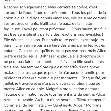
à cacher son agacement. Mais derrière sa colère, c’est
Apprendre les langues
surtout de l’inquiétude qui prédomine. Tous les petits de la
colonie qu’elle dirige depuis vingt ans, elle les aime comme
ses propres enfants. Balthazar, le papa de la fillette
Dyslexie, troubles de la lecture
fugueuse, l'avait pourtant prévenue. — Vous savez, ma fille
est très sensible et a parfois des réactions imprévisibles !
Nos listes de lecture
Elle déteste les colos. Et depuis toute petite, c’est toujours
pareil. Elle n’arrive pas à se faire des amis parmi les autres
Les plus lus
enfants. Ce n’est pas qu’ils ne sont pas sympas, mais Alice
préfère rester seule. Balthazar explique à la directrice qu’il
Coups de coeur
ne peut pas faire autrement. — J'élève ma fille seul depuis
trois ans. Ma femme Soasique est décédée d’une grave
maladie ! Je fais ce que je peux. Je n’ai aucune famille pour
m’aider et c’est vraiment dur par moments ! Chaque été, en
juillet, je travaille et je n’ai pas d’autres solutions que de
mettre Alice en colonie. Malgré la mobilisation de toute
l’équipe d’animation et de tous les enfants du centre, Alice
reste introuvable. Au bout d’une heure, la fillette réapparaît.
Comme si de rien n’était. — Où étais-tu Alice ? Morgane
veut comprendre. — Tu ne peux pas disparaître comme ça.