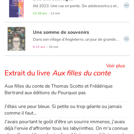
…
été 2023. Une rue en pente. Six adolescent.e.s et leur passion du skate, un spectacle simple de la vie, souriante et désinvolte. Jusqu'à ce jour où...
Apprendre les langues
13-18 ans
- 13 min
Dyslexie, troubles de la lecture
Une somme de souvenirs
…
Dans son village d’Angleterre, un jour de grande braderie, M. Wilson décide de mettre en vente quelque chose de tout à fait particulier : alors que ses voisins étalent devant leur porte, le long de la rue, toutes sortes d’objets usagés dont ils tentent de se débarrasser, il expose sur sa table, lui, de vieux souvenirs qu’il a extraits de sa tête en les tirant de son oreille… Et ça marche !
Nos listes de lecture
9-12 ans
- 19 min
Les plus lus
Voir plus
Extrait du livre
Aux filles du conte
Coups de coeur
Aux filles du conte de Thomas Scotto et Frédérique
Bertrand aux éditions du Pourquoi pas
J'étais une peur bleue. Si petite ou trop géante ou jamais
comme il faut…
J'avais pourtant le goût d'être un sourire immense, j'avais
déjà l'envie d'affronter tous les labyrinthes. On m'a connue