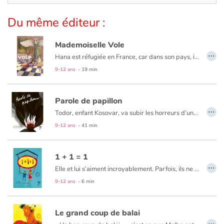
Du même éditeur :
Catalogue anglais
Mademoiselle Vole
…
Hana est réfugiée en France, car dans son pays, il y a la guerre. La nuit, elle dort, avec sa maman, dans un musée, tout près de « Mademoiselle Vole ». Mais ça, il ne faut pas le dire, c'est un secret. Jusqu'au jour où...
Contraste +
9-12 ans
- 19 min
Aide
Parole de papillon
…
Todor, enfant Kosovar, va subir les horreurs d’une guerre dont il ne comprend pas les raisons. Sa famille décimée, il s’enfuit vers Mitrovica, à la recherche de son grand frère Milan. Au cours de ce périple, il vivra la richesse de rencontres mais aussi la difficile réalité des camps de réfugiés. Cependant, l’enfant cultivera toujours l’espoir et la volonté de retrouver son pays et ses racines. Comme le papillon blanc, Todor prendra-t-il son envol ?
Accueil
9-12 ans
- 41 min
Famille
1 + 1 = 1
…
Écoles
Elle et lui s’aiment incroyablement. Parfois, ils ne se comprennent pas. Et pourtant…
9-12 ans
- 6 min
Médiathèques
Le grand coup de balai
Vidéos & Tutoriaux
…