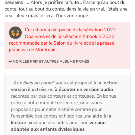
Art, espace, activité
desseins !... Alors je préfère la fuite… Parce qu’au bout du
conte, tout au bout du conte, dans la vie en vrai, j’étais une
peur bleue mais je serai l’horizon rouge.
Documentaires
Cet album a fait partie de la sélection 2022
En famille
Opalivres et de la sélection Kibookin 2022
recommandée par le Salon du livre et de la presse
Quotidien et loisirs
jeunesse de Montreuil.
À l'école
➜
VOIR LES PRIX ET AUTRES ALBUMS PRIMÉS
Fêtes et évènements
"Aux filles du conte"
vous est proposé
à la lecture
version illustrée
, ou
à écouter en version audio
Amour et amitié
racontée par des conteurs et conteuses. En bonus,
grâce à notre module de lecture, nous vous
Sujets de société
proposons pour cette histoire comme pour
l’ensemble des contes et histoires une
aide à la
Émotions et sentiments
lecture
ainsi que des outils pour une
version
adaptée aux enfants dyslexiques
.
Formats et illustrations