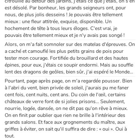
citrouille au détour des jardins, j'étais ce que j'étais, on s'en
est désolé. Par bonheur, les grands seigneurs ont, pour
nous, de plus jolis desseins ! Je pouvais être tellement
mieux : une fleur attitrée, exquise, disponible. Un
hochement de tête à tous leurs éloges. C'est vrai, je
pouvais être tellement mieux et je n'y avais pas songé !
Alors, on m'a fait somnoler sur des matelas d'épreuves. On
a caché et camouflé les plus petits grains de pois pour
tester mon courage. Fortifiée du brouillard et des hautes
épines, pour eux, j'étais ce soupir endormi. Mais au souffle
lent des dragons de geôles, bien sûr, j'ai espéré le Monde…
Pourtant, page après page, on m'a regardée pousser. Bien
à l'abri du vent, bien privée de soleil, j'aurais pu me faner
cent fois, cent nuits, cent ans. Du coin de l'œil, certains
châteaux de verre font de si jolies prisons… Seulement,
nourrie, logée, dansée, on ne dit pas qu'on rêve à mieux.
On en finit par oublier que rien ne brille à l'intérieur des
grands salons. Et face aux grognements du maître, aux
griffes à éviter, on sait qu'il suffira de dire : « oui ». Oui à
tout.