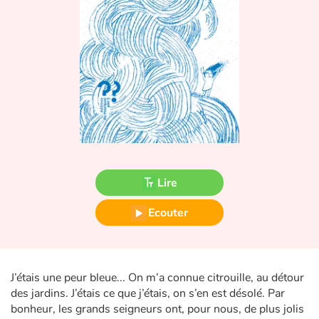
Fable, mythe, littérature et poésie
Princesses et princes, rois, reines et dragons
Ogres, monstres et sorcières
Héroïnes et héros
Écologie, nature, saisons
Les animaux
Lire
Ecouter
Voyage, épopée, enquête, aventure
Autour du monde
J’étais une peur bleue... On m’a connue citrouille, au détour
Apprentissage
des jardins. J’étais ce que j’étais, on s’en est désolé. Par
bonheur, les grands seigneurs ont, pour nous, de plus jolis