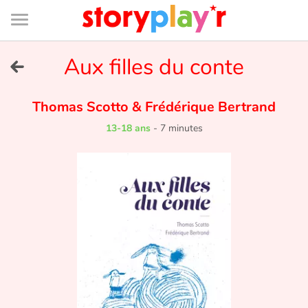
Connexion
Menu
Contenu
Recherche
Bibliothèque
Bas
de
page
Menu
➜
Aux filles du conte
EN
Je me connecte
Thomas Scotto
&
Frédérique Bertrand
13-18 ans
-
7 minutes
Tester gratuitement
Bibliothèque
Prix
Accueil
Contes d'ici et d'ailleurs