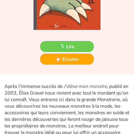
Fable, mythe, littérature et poésie
Princesses et princes, rois, reines et dragons
Ogres, monstres et sorcières
Lire
Héroïnes et héros
Ecouter
Écologie, nature, saisons
Les animaux
Après l'immense succès de
J'élève mon monstre
, publié en
Voyage, épopée, enquête, aventure
2003, Élise Gravel nous revient avec tout le mordant qu'on
lui connaît. Vous entrerez ici dans la grande Monstrerie, où
Autour du monde
vous découvrirez les nouveaux monstres à la mode, les
accessoires qui leurs conviennent, les monstres en solde et
les dernières découvertes qui feront rougir de jalousie tous
Apprentissage
les propriétaires de monstres. Le meilleur endroit pour
trouver le monstre idéal ou pour lui offrir un accessoire