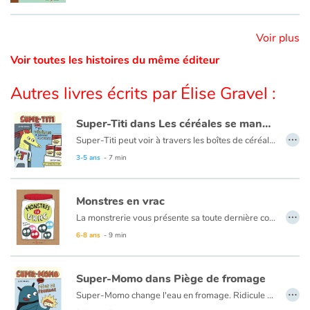
Voir plus
Blog
Voir toutes les histoires du même éditeur
Actualités
Autres livres écrits par Élise Gravel :
Par thématique
Super-Titi dans Les céréales se mangent froides
…
Rencontres et témoignages
Super-Titi peut voir à travers les boîtes de céréales ! Ridicule ? C'est pourtant ce qui lui permettra d'attraper le voleur ! Une parodie pleine d'humour du monde des superhéros chers aux petits.
3-5 ans
- 7 min
Contes d'ici et d'ailleurs
Monstres en vrac
Autour de la lecture
…
La monstrerie vous présente sa toute dernière collection de monstres! Venez vite découvrir nos nouvelles bestioles ! Nous avons des monstres qui viennent d’ici, des monstres qui viennent d’ailleurs, et même des monstres qui viennent de nulle part!
6-8 ans
- 9 min
Apprendre à lire
Livre audio
Super-Momo dans Piège de fromage
…
Super-Momo change l'eau en fromage. Ridicule ? Pas vraiment, quand on veut sauver quelqu'un qui se noie ! Une parodie pleine d'humour du monde des superhéros chers aux petits.
Activités et ateliers