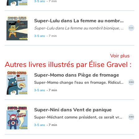
3-5 ans
- 7 min
Apprendre les langues
Super-Lulu dans La femme au nombril bionique
…
Super-Lulu dans La femme au nombril bionique
, dont le nombril peut émettre des rayons lumineux, ce qui lui servira lors de la capture du célèbre Super-Méchant.
Dyslexie, troubles de la lecture
3-5 ans
- 7 min
Nos listes de lecture
Voir plus
Les plus lus
Autres livres illustrés par Élise Gravel :
Super-Momo dans Piège de fromage
Coups de coeur
…
Super-Momo change l'eau en fromage. Ridicule ? Pas vraiment, quand on veut sauver quelqu'un qui se noie ! Une parodie pleine d'humour du monde des superhéros chers aux petits.
3-5 ans
- 7 min
Super-Nini dans Vent de panique
…
Super-Méchant comme président, ce serait vraiment une chose terrible. Mais que faire avec toute cette foule hypnotisée prête à voter pour lui ? par chance, Super-Nini, la super ventripetiste, est déterminée à s'en occuper.
Avec un humour absurde, Élise Gravel nous présente une super-héroïne au pouvoir pour le moins particulier !
3-5 ans
- 7 min