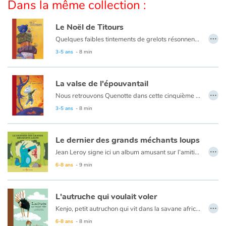
Dans la même collection :
Catalogue anglais
Le Noël de Titours
…
Quelques faibles tintements de grelots résonnent encore au loin, puis le silence envahit la pièce... Quenotte découvre alors un ours en peluche qui ne veut pas être un jouet et qui exige sa maman! Notre courageuse souris décide d'accompagner l'ourson pour la retrouver : une grande aventure les attend! Vous ne regarderez plus jamais les étoiles de la même façon...
3-5 ans
- 8 min
Contraste +
La valse de l'épouvantail
…
Aide
Nous retrouvons Quenotte dans cette cinquième aventure un peu particulière... C'est l'automne : du bruit, une plainte... et un épouvantail qui doit se faire brûler puisque les fermiers trouvent qu'il ne sert plus à rien. Comment la petite souris va-t-elle aider son nouvel ami ?
3-5 ans
- 8 min
Accueil
Le dernier des grands méchants loups
Famille
…
Jean Leroy signe ici un album amusant sur l’amitié et sur ce qui nous fait peur (ou non), mettant en scène d’un côté, une petite fille qui a tout vu, et de l’autre, un grand méchant loup qui n’effraie plus personne. Au texte amusant et plein de sensibilité, qui multiplie les clins d’œil au Petit Chaperon rouge, se greffent les illustrations vives et spontanées d’Olivier Dutto.
Écoles
6-8 ans
- 9 min
Médiathèques
L'autruche qui voulait voler
…
Kenjo, petit autruchon qui vit dans la savane africaine avec sa famille rêve de voler. Mais une autruche, cela ne vole pas…
Vidéos & Tutoriaux
Un très joli conte magnifiquement illustré qui apprend aux enfants à croire en leurs rêves.
6-8 ans
- 8 min