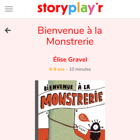
Connexion
Menu
Contenu
Recherche
Bibliothèque
Bas
de
page
Menu
➜
Bienvenue à la
EN
Monstrerie
Je me connecte
Élise Gravel
Tester gratuitement
6-8 ans
-
10 minutes
Bibliothèque
Prix
Accueil
Contes d'ici et d'ailleurs