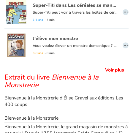
Super-Titi dans Les céréales se mangent froides
…
Super-Titi peut voir à travers les boîtes de céréales ! Ridicule ? C'est pourtant ce qui lui permettra d'attraper le voleur ! Une parodie pleine d'humour du monde des superhéros chers aux petits.
3-5 ans
- 7 min
J'élève mon monstre
…
Vous voulez élever un monstre domestique ? Vos parents ont accepté ? Bravo ! Seulement, vous n'êtes plus un bébé. Papa veut que vous vous en occupiez vous-même. Pas de problème : ce guide est fait pour vous ! Bien sûr, élever un monstre engendre plus de difficultés qu'élever un poisson rouge, mais c'est aussi pas mal plus amusant...
6-8 ans
- 8 min
Voir plus
Extrait du livre
Bienvenue à la
Monstrerie
Bienvenue à la Monstrerie d'Élise Gravel aux éditions Les
400 coups
Bienvenue à la Monstrerie
Bienvenue à la Monstrerie, le grand magasin de monstres à