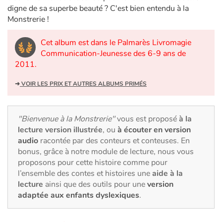
Art, espace, activité
digne de sa superbe beauté ? C'est bien entendu à la
Monstrerie !
Documentaires
Cet album est dans le Palmarès Livromagie
En famille
Communication-Jeunesse des 6-9 ans de
2011.
Quotidien et loisirs
➜
VOIR LES PRIX ET AUTRES ALBUMS PRIMÉS
À l'école
"Bienvenue à la Monstrerie"
vous est proposé
à la
Fêtes et évènements
lecture version illustrée
, ou
à écouter en version
audio
racontée par des conteurs et conteuses. En
Amour et amitié
bonus, grâce à notre module de lecture, nous vous
proposons pour cette histoire comme pour
Sujets de société
l’ensemble des contes et histoires une
aide à la
lecture
ainsi que des outils pour une
version
adaptée aux enfants dyslexiques
.
Émotions et sentiments
Formats et illustrations