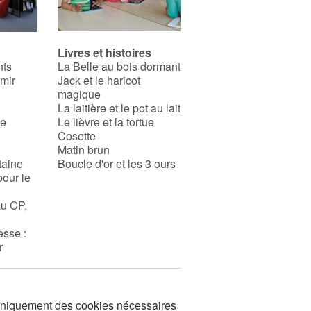
Livres et histoires
nts
La Belle au bois dormant
rmir
Jack et le haricot
magique
La laitière et le pot au lait
se
Le lièvre et la tortue
Cosette
Matin brun
taine
Boucle d'or et les 3 ours
pour le
au CP,
esse :
r
s uniquement des cookies nécessaires