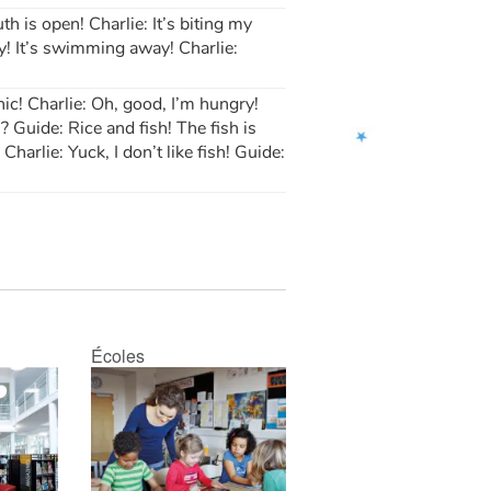
h is open! Charlie: It’s biting my
ay! It’s swimming away! Charlie:
cnic! Charlie: Oh, good, I’m hungry!
? Guide: Rice and fish! The fish is
 Charlie: Yuck, I don’t like fish! Guide:
Écoles