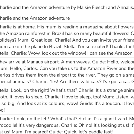
harlie and the Amazon adventure by Maisie Fieschi and Annalis
harlie and the Amazon adventure
harlie is at home. His mum is reading a magazine about flowers.
he Amazon rainforest in Brazil has so many beautiful flowers! C
olidays? Mum: Great idea, Charlie! And you can invite your friend 
um are on the plane to Brazil. Stella: I’m so excited! Thanks for
tella. Charlie: Wow, look out the window! I can see the Amazon 
hey arrive at Manaus airport. A man waves. Guide: Hello, welcom
um: Hello, Carlos. Can you take us to the Amazon River and the 
arlos drives them from the airport to the river. They go on a sma
pecial animals? Charlie: Yes! Are there wild cats? I’ve got a cat. 
tella: Look, on the right! What’s that? Charlie: It’s a strange anim
loth. It loves to sleep. Charlie: I love to sleep, too! Mum: Listen, wh
s so big! And look at its colours, wow! Guide: It’s a toucan. It loves 
oo!
harlie: Look, on the left! What’s that? Stella: It’s a giant lizard. M
rocodile! It’s very dangerous. Charlie: Oh no! It’s looking at us! It’
at us! Mum: I’m scared! Guide: Quick, let’s paddle fast!