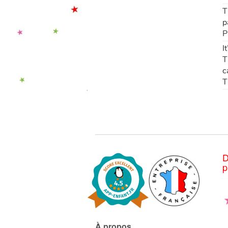
T
p
P
I
T
c
T
D
p
À propos