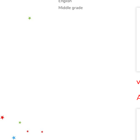
English
Middle grade
V
A