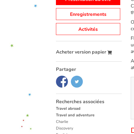
C
t
Enregistrements
O
c
Activités
F
u
a
Acheter version papier
A
a
Partager
Recherches associées
Travel abroad
Travel and adventure
Charlie
Discovery
D