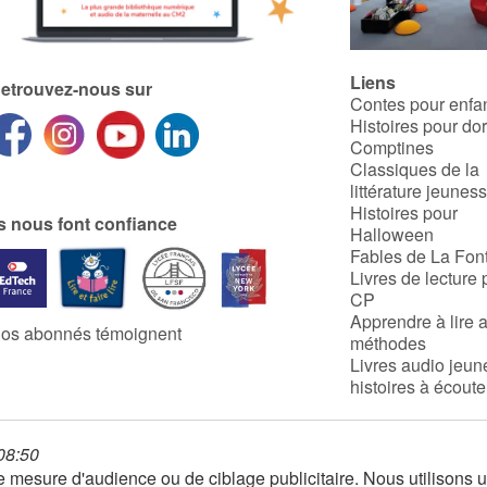
Liens
etrouvez-nous sur
Contes pour enfa
Histoires pour do
Comptines
Classiques de la
littérature jeunes
Histoires pour
ls nous font confiance
Halloween
Fables de La Fon
Livres de lecture 
CP
Apprendre à lire 
os abonnés témoignent
méthodes
Livres audio jeun
histoires à écoute
 08:50
 de mesure d'audience ou de ciblage publicitaire. Nous utilison