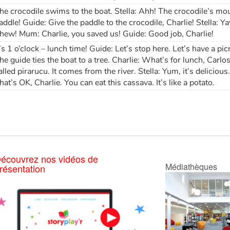
he crocodile swims to the boat. Stella: Ahh! The crocodile’s mout
addle! Guide: Give the paddle to the crocodile, Charlie! Stella: Y
hew! Mum: Charlie, you saved us! Guide: Good job, Charlie!
t’s 1 o’clock – lunch time! Guide: Let’s stop here. Let’s have a pi
he guide ties the boat to a tree. Charlie: What’s for lunch, Carlos
alled pirarucu. It comes from the river. Stella: Yum, it’s delicious.
hat’s OK, Charlie. You can eat this cassava. It’s like a potato.
écouvrez nos vidéos de
Médiathèques
résentation