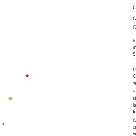
C
C
C
T
h
m
S
T
M
C
s
S
s
i
t
C
c
e