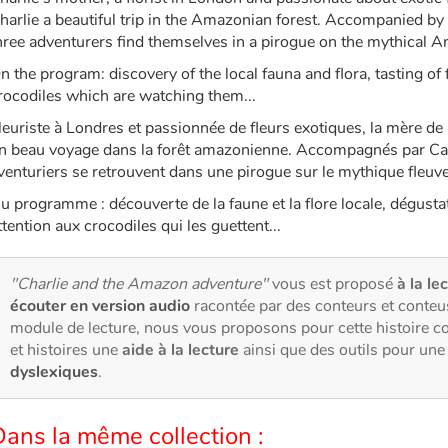
harlie a beautiful trip in the Amazonian forest. Accompanied by C
hree adventurers find themselves in a pirogue on the mythical 
n the program: discovery of the local fauna and flora, tasting of 
rocodiles which are watching them...
leuriste à Londres et passionnée de fleurs exotiques, la mère de
n beau voyage dans la forêt amazonienne. Accompagnés par Carlo
venturiers se retrouvent dans une pirogue sur le mythique fleu
u programme : découverte de la faune et la flore locale, dégustat
ttention aux crocodiles qui les guettent...
"Charlie and the Amazon adventure"
vous est proposé
à la le
écouter en version audio
racontée par des conteurs et conteu
module de lecture, nous vous proposons pour cette histoire 
et histoires une
aide à la lecture
ainsi que des outils pour un
dyslexiques
.
ans la même collection :