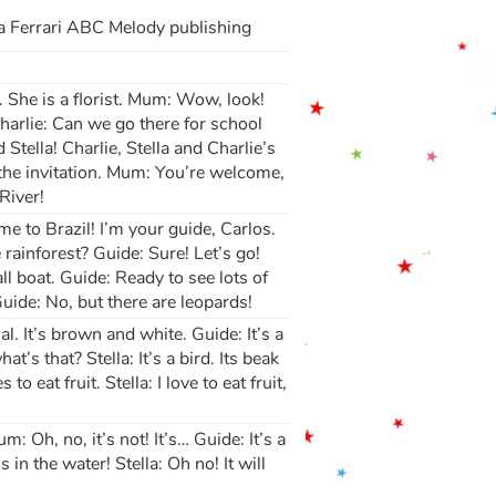
a Ferrari ABC Melody publishing
 She is a florist. Mum: Wow, look!
harlie: Can we go there for school
Stella! Charlie, Stella and Charlie’s
 the invitation. Mum: You’re welcome,
River!
e to Brazil! I’m your guide, Carlos.
rainforest? Guide: Sure! Let’s go!
ll boat. Guide: Ready to see lots of
Guide: No, but there are leopards!
al. It’s brown and white. Guide: It’s a
at’s that? Stella: It’s a bird. Its beak
to eat fruit. Stella: I love to eat fruit,
um: Oh, no, it’s not! It’s… Guide: It’s a
s in the water! Stella: Oh no! It will