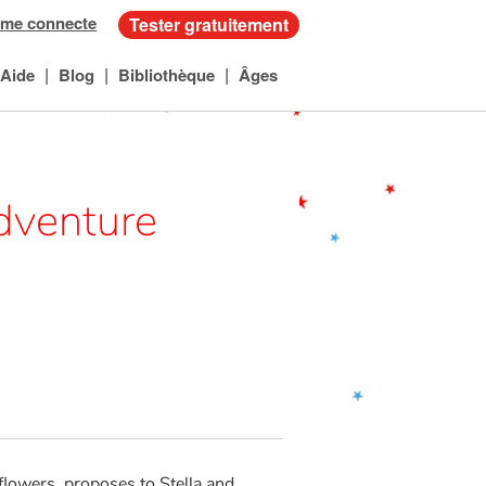
 me connecte
Tester gratuitement
|
|
|
Aide
Blog
Bibliothèque
Âges
dventure
 flowers, proposes to Stella and