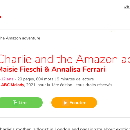
Je
the Amazon adventure
Charlie and the Amazon a
Maisie Fieschi
&
Annalisa Ferrari
-12 ans
-
20 pages, 604 mots | 9 minutes de lecture
©
ABC Melody
, 2021
, pour la 1ère édition - tous droits réservés
Lire
Ecouter
harlie's mother, a florist in London and passionate about exotic