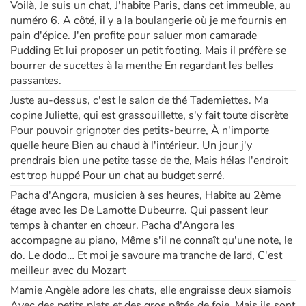
Voilà, Je suis un chat, J'habite Paris, dans cet immeuble, au
numéro 6. A côté, il y a la boulangerie où je me fournis en
pain d'épice. J'en profite pour saluer mon camarade
Pudding Et lui proposer un petit footing. Mais il préfère se
bourrer de sucettes à la menthe En regardant les belles
passantes.
Juste au-dessus, c'est le salon de thé Tademiettes. Ma
copine Juliette, qui est grassouillette, s'y fait toute discrète
Pour pouvoir grignoter des petits-beurre, À n'importe
quelle heure Bien au chaud à l'intérieur. Un jour j'y
prendrais bien une petite tasse de the, Mais hélas l'endroit
est trop huppé Pour un chat au budget serré.
Pacha d'Angora, musicien à ses heures, Habite au 2ème
étage avec les De Lamotte Dubeurre. Qui passent leur
temps à chanter en chœur. Pacha d'Angora les
accompagne au piano, Même s'il ne connaît qu'une note, le
do. Le dodo… Et moi je savoure ma tranche de lard, C'est
meilleur avec du Mozart
Mamie Angèle adore les chats, elle engraisse deux siamois
Avec des petits plats et des gros pâtés de foie. Mais ils sont