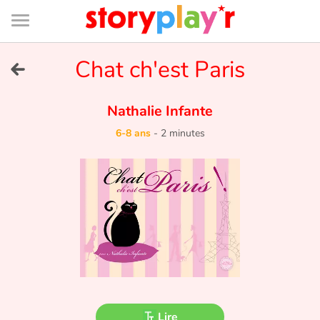
Connexion
Menu
Contenu
Recherche
Bibliothèque
Bas
de
page
Menu
➜
Chat ch'est Paris
EN
Je me connecte
Nathalie Infante
6-8 ans
-
2 minutes
Tester gratuitement
Bibliothèque
Prix
Accueil
Contes d'ici et d'ailleurs
Lire