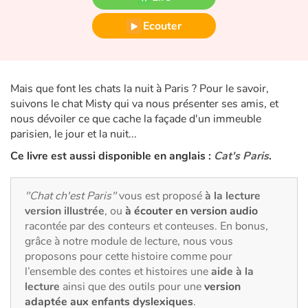
Fable, mythe, littérature et poésie
Ecouter
Princesses et princes, rois, reines et dragons
Ogres, monstres et sorcières
Mais que font les chats la nuit à Paris ? Pour le savoir,
suivons le chat Misty qui va nous présenter ses amis, et
Héroïnes et héros
nous dévoiler ce que cache la façade d'un immeuble
parisien, le jour et la nuit...
Écologie, nature, saisons
Ce livre est aussi disponible en anglais :
Cat's Paris
.
Les animaux
"Chat ch'est Paris"
vous est proposé
à la lecture
Voyage, épopée, enquête, aventure
version illustrée
, ou
à écouter en version audio
racontée par des conteurs et conteuses. En bonus,
grâce à notre module de lecture, nous vous
Autour du monde
proposons pour cette histoire comme pour
l’ensemble des contes et histoires une
aide à la
Apprentissage
lecture
ainsi que des outils pour une
version
adaptée aux enfants dyslexiques
.