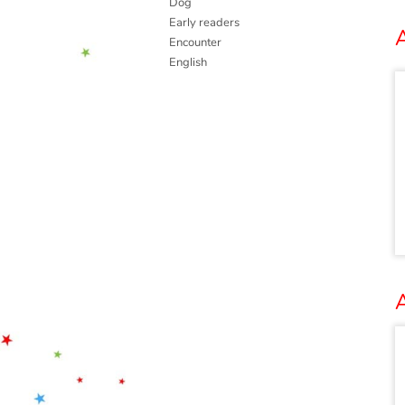
Dog
Early readers
A
Encounter
English
A