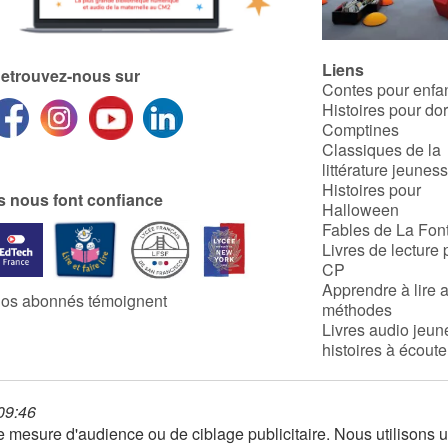
Liens
etrouvez-nous sur
Contes pour enfa
Histoires pour do
Comptines
Classiques de la
littérature jeunes
Histoires pour
ls nous font confiance
Halloween
Fables de La Fon
Livres de lecture 
CP
Apprendre à lire 
os abonnés témoignent
méthodes
Livres audio jeun
histoires à écoute
 09:46
 de mesure d'audience ou de ciblage publicitaire. Nous utilison