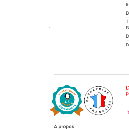
I
B
T
B
D
I
D
p
À propos