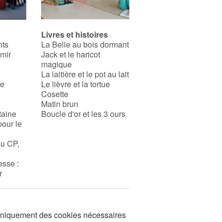
Livres et histoires
nts
La Belle au bois dormant
rmir
Jack et le haricot
magique
La laitière et le pot au lait
se
Le lièvre et la tortue
Cosette
Matin brun
taine
Boucle d'or et les 3 ours
pour le
au CP,
esse :
r
s uniquement des cookies nécessaires