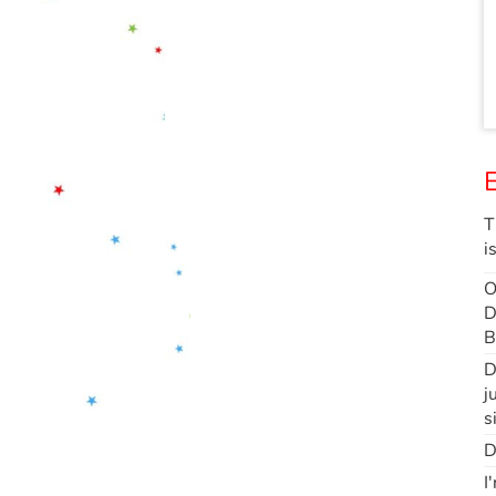
E
T
i
O
D
B
D
j
s
D
I