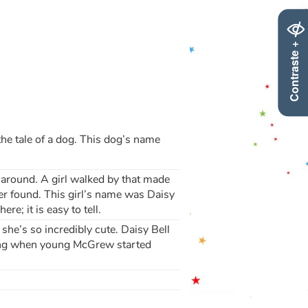
Contraste +
 the tale of a dog. This dog’s name
around. A girl walked by that made
er found. This girl’s name was Daisy
re; it is easy to tell.
he’s so incredibly cute. Daisy Bell
inging when young McGrew started