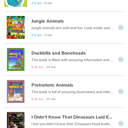
3-5 ans
- 6 min
Jungle Animals
…
Jungle animals are wild and fun. Look inside and pick your favorite one.
3-5 ans
- 4 min
Duckbills and Boneheads
…
This book is filled with amazing information and striking illustrations of the giants that roamed our lands with duckbills, bony heads, horns, and crests.
9-12 ans
- 23 min
Prehistoric Animals
…
This book is full of amazing illustrations and information about the animals that lived on Earth millions of years ago, and the few that managed to survive.
9-12 ans
- 37 min
I Didn't Know That Dinosaurs Laid Eggs
…
I bet you didn’t know that: Dinosaurs head butted each other. Some dinosaurs wore armor. Some dinosaurs stole eggs. Watch for the projects symbol for hands-on fun and seek out fascinating borderline facts Try solving the True or False quizzes, and Search and Find the hidden objects in the superb illustrations.