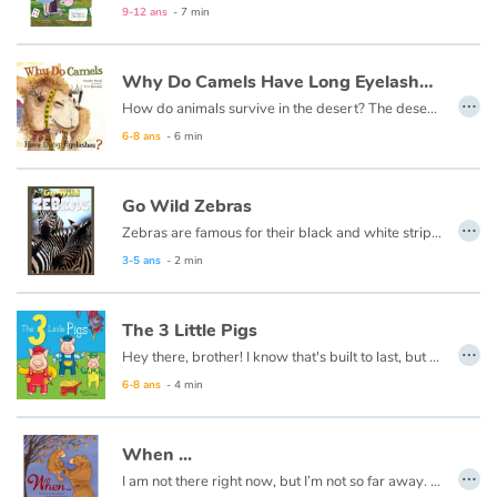
This book is also available in French:
Alice au pays des merveilles
9-12 ans
- 7 min
Why Do Camels Have Long Eyelashes ?
…
How do animals survive in the desert? The desert is so hot and dry, with so little food, each desert animal must have something very special about them to help them live there.
6-8 ans
- 6 min
Go Wild Zebras
…
Zebras are famous for their black and white stripes.
3-5 ans
- 2 min
The 3 Little Pigs
…
Hey there, brother! I know that's built to last, but we sure are getting bored. Why can't you build it fast?
6-8 ans
- 4 min
When ...
…
I am not there right now, but I’m not so far away. I can still feel your love, and that makes it okay. I hope you can hear how much I love you. I hope this book helps you feel my love through and through.