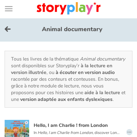
Connexion
Menu
Contenu
Recherche
Bibliothèque
Bas
de
page
Menu
➜
EN
Animal documentary
Je me connecte
Tester gratuitement
Tous les livres de la thématique
Animal documentary
sont disponibles sur Storyplay’r
à la lecture en
version illustrée
, ou
à écouter en version audio
Bibliothèque
racontée par des conteurs et conteuses. En bonus,
grâce à notre module de lecture, nous vous
proposons pour ces histoires une
aide à la lecture
et
Prix
une
version adaptée aux enfants dyslexiques
.
Accueil
Hello, I am Charlie ! from London
Contes d'ici et d'ailleurs
…
In
Hello, I am Charlie from London
, discover London with Charlie, an eight-year-old English boy. Meet his family and friends, visit his school and his city with Big Ben, double-decker buses, Buckingham Palace...