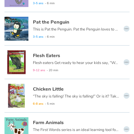
3-5 ans
- 6 min
Pat the Penguin
…
This is Pat the Penguin. Pat the Penguin loves to skate!
3-5 ans
- 6 min
Flesh Eaters
…
Flesh eaters Get ready to hear your kids say, “Wow! That’s awesome!” as they dive into this fun, informative, question-answering series of books!
9-12 ans
- 20 min
Chicken Little
…
“The sky is falling! The sky is falling!” Or is it? Take 5 minutes and see what’s up.
This book is also available in French:
Chicken Little
.
6-8 ans
- 5 min
Farm Animals
…
The First Words series is an ideal learning tool for very young minds. Each page has a beautiful illustration of a simple word concept and the associated word.