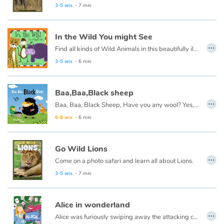
3-5 ans
- 7 min
In the Wild You might See
…
Find all kinds of Wild Animals in this beautifully illustrated First Words book by artist Lisa M Gardiner, perfect for your youngest reader discovering the joy of books.
3-5 ans
- 6 min
Baa,Baa,Black sheep
…
Baa, Baa, Black Sheep, Have you any wool? Yes, I do. It is all right here. There are three bags full... Read-aloud fun for the very young! Laugh along with this re-imagining!
6-8 ans
- 6 min
Go Wild Lions
…
Come on a photo safari and learn all about Lions.
3-5 ans
- 7 min
Alice in wonderland
…
Alice was furiously swiping away the attacking cards when she heard a familiar voice... “Alice! Wake up!” shouted her sister. And Alice woke up. She was back by the river. As she sat up, she finished brushing away the leaves that had landed on her while she was sleeping. And she thought, “That was a very strange sleep, indeed.”