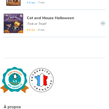
3-5 ans
- 7 min
Cat and Mouse Halloween
…
Trick or Treat!
Avec CAT AND MOUSE - HALLOWEEN, direction les rues de la ville en costume pour fêter Halloween et récupérer plein de friandises chez les voisins. Mais attention au dentiste et à la sorcière qui réservent bien des surprises à nos deux amis...
6-8 ans
- 6 min
À propos