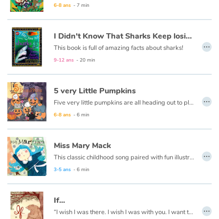
6-8 ans
- 7 min
I Didn't Know That Sharks Keep losing Their Teeth
…
This book is full of amazing facts about sharks!
9-12 ans
- 20 min
5 very Little Pumpkins
…
Five very little pumpkins are all heading out to play. It’ s October 31st— It’s every pumpkin’s favorite day! Join five adorable little pumpkins on their romp through their neighborhood in this silly rhyming story that celebrates all that is fun about Halloween: great friends, costumes, neighbors and candy!
6-8 ans
- 6 min
Miss Mary Mack
…
This classic childhood song paired with fun illustrations is sure to have you and your little one singing and laughing along during storytime!
3-5 ans
- 6 min
If...
…
“I wish I was there. I wish I was with you. I want to play the games we play and do the things we do. I am not there now. This is just one of those days. But know that we can be together in many different ways...”