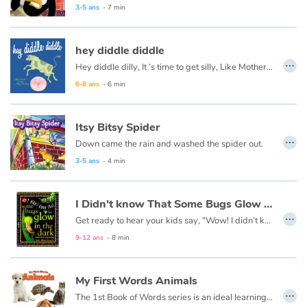
This book is also available in French:
Petit pingouin a peur du four
3-5 ans
- 7 min
hey diddle diddle
…
Hey diddle dilly, It ’s time to get silly, Like Mother Goose likes to do.
6-8 ans
- 6 min
Itsy Bitsy Spider
…
Down came the rain and washed the spider out.
3-5 ans
- 4 min
I Didn't know That Some Bugs Glow in the Dark
…
Get ready to hear your kids say, “Wow! I didn’t know that!” as they dive into this fun, informative, question-answering series of books!
9-12 ans
- 8 min
My First Words Animals
…
The 1st Book of Words series is an ideal learning tool for budding young minds. Every page is filled with vivid, close-up photos of familiar people, places and things, illustrating simple word concepts that expand vocabulary skills.