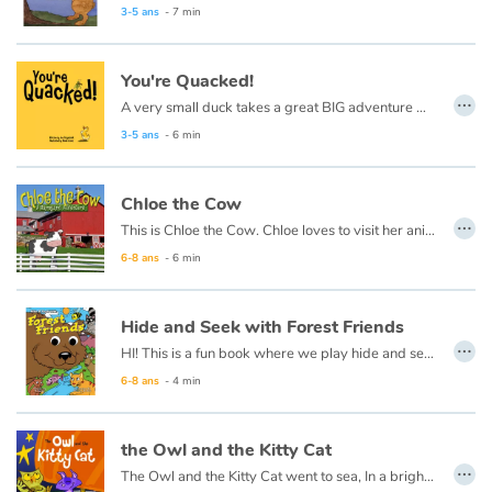
3-5 ans
- 7 min
You're Quacked!
…
A very small duck takes a great BIG adventure walking through the world looking for a place to belong. From one elephant and two giraffes to five little monkeys and eight eight-legged spiders, everyone thinks this little duck is quacked! Maybe they're right...
3-5 ans
- 6 min
Chloe the Cow
…
This is Chloe the Cow. Chloe loves to visit her animal friends around the farm. Let’s join Chloe for a walk around the farm to hear what they have to say...
6-8 ans
- 6 min
Hide and Seek with Forest Friends
…
HI! This is a fun book where we play hide and seek. If you think you‘d like to play it is okay to take a peek. When you’re ready just say “go!” I will hide inside the book, and the friendly forest creatures will all try to help you look!
6-8 ans
- 4 min
the Owl and the Kitty Cat
…
The Owl and the Kitty Cat went to sea, In a bright green sailing boat.