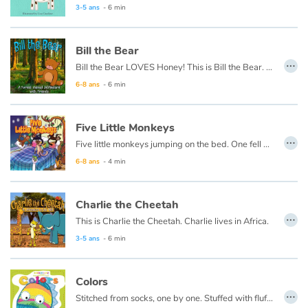
3-5 ans
- 6 min
Bill the Bear
…
Bill the Bear LOVES Honey! This is Bill the Bear. Bill the Bear’s home is in the forest. Bill’s favorite things are honey, colors, adventure, and more honey!
6-8 ans
- 6 min
Five Little Monkeys
…
Five little monkeys jumping on the bed. One fell off and bumped his head. Momma called the doctor, and the doctor said, “No more monkeys jumping on the bed!”
6-8 ans
- 4 min
Charlie the Cheetah
…
This is Charlie the Cheetah. Charlie lives in Africa.
3-5 ans
- 6 min
Colors
…
Stitched from socks, one by one. Stuffed with fluff and full of fun. Sockheadz live in a land of joy that welcomes every girl and boy!