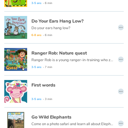
3-5 ans
- 6 min
Do Your Ears Hang Low?
…
Do your ears hang low?
6-8 ans
- 6 min
Ranger Rob: Nature quest
…
Ranger Rob is a young ranger-in-training who ziplines, swings and even snowboards his way around Big Sky Park, the coolest natural adventure park ever. It features all sorts of ecosystems and Rob thinks of it as his very own adventure-filled playground. With so much to explore and discover he’s in for the experience of a lifetime―and you’re invited to come along for the ride! Ranger ready to get outside?
Today, Ranger Rob celebrates Earth Day with his friends in Big Sky Park and many wonderful activities are planned (think windsurfing in Frosty Fields or driving a solar-powered car through the desert). But first, Ranger Rob has a mission to accomplish: deliver new rain barrels to the jungle restaurant!
3-5 ans
- 7 min
This book is also available in French:
Ranger Rob Mission Nature
First words
…
3-5 ans
- 3 min
Go Wild Elephants
…
Come on a photo safari and learn all about Elephants.