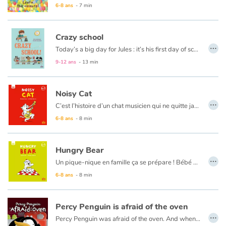
• An audio version with words, dialogues and songs
6-8 ans
- 7 min
• Spanish, German, French, Portuguese, Catalan editions already translated and available for rights.
Crazy school
…
Today’s a big day for Jules : it’s his first day of school ! Things don’t get off to a good start – he arrives late. But that’s just the beginning… Imagine his amazement when he walks in and sees that… all his classmates are animals !
This book is also available in French:
Au secours la rentrée !
9-12 ans
- 13 min
Noisy Cat
…
C’est l’histoire d’un chat musicien qui ne quitte jamais ses instruments. Ses parents se plaignent qu’il fait trop de bruit. Comment ça, du bruit ? C’est de musique qu’il s’agit ! Dans le jardin, une surprise l’attend…
6-8 ans
- 8 min
Hungry Bear
…
Un pique-nique en famille ça se prépare ! Bébé ours est très gourmand et veille sur le panier. Quand vient l’heure du départ, l’aventure peut commencer…
6-8 ans
- 8 min
Percy Penguin is afraid of the oven
…
Percy Penguin was afraid of the oven. And when his friends come, they were also afraid of the oven... But why?