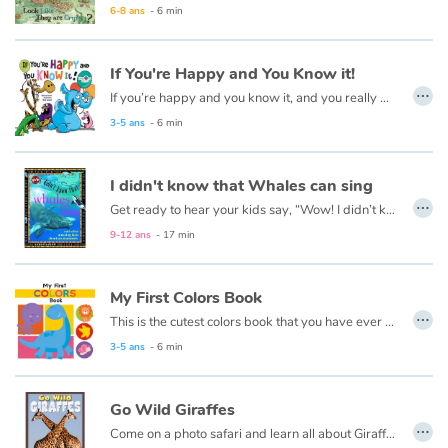
6-8 ans
- 6 min
If You're Happy and You Know it!
…
If you’re happy and you know it, and you really want to show it…party like an animal in this silly, colorful book!
3-5 ans
- 6 min
I didn't know that Whales can sing
…
Get ready to hear your kids say, “Wow! I didn’t know that!” as they dive into this fun, informative, question-answering series of books!
9-12 ans
- 17 min
My First Colors Book
…
This is the cutest colors book that you have ever seen. There's a blue dinosaur, and a frog that is green and all kinds of fun colors tucked in between!
3-5 ans
- 6 min
Go Wild Giraffes
…
Come on a photo safari and learn all about Giraffes