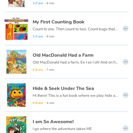
This book is also available in French:
Boucles d'or et les trois ours
3-5 ans
- 6 min
My First Counting Book
…
Count to one. Then count to two. Count bugs that are red and whales that are blue. This first counting book is made just for you!
3-5 ans
- 6 min
Old MacDonald Had a Farm
…
Old MacDonald had a farm, Ee I ee I oh! And on his farm he had lots of animals, Ee I ee I oh!
6-8 ans
- 7 min
Hide & Seek Under The Sea
…
Hi there! This is a fun book where we play hide and seek. If you think you'd like to play it is okay to take a peek. When you're ready just say "go!" I will hide inside the book, and the undersea creatures will all try to help you look!
6-8 ans
- 4 min
I am So Awesome!
…
I go where the adventure takes ME