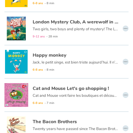
6-8 ans
- 8 min
Catalogue anglais
London Mystery Club, A werewolf in Hyde Park
…
Two girls, two boys and plenty of mystery! The London Mystery Club investigates about strange and supernatural occurrences. Do you think your neighbour is a werewolf ? Have you just spotted a zombie walking around? Are aliens among us? Don’t wait! Call the London Mystery Club now!
9-12 ans
- 28 min
Contraste +
Aide
Happy monkey
…
Jack, le petit singe, est bien triste aujourd’hui. Il n’a pas de chapeau et les grands singes se moquent de lui. Jill arrive et grâce à elle, tout le monde retrouve le sourire…
Accueil
6-8 ans
- 8 min
Famille
Cat and Mouse Let's go shopping !
…
Cat and Mouse vont faire les boutiques et découvrir le nom des vêtements en anglais : a skirt, a T-shirt, shoes, sunglasses… Mais un chat et une souris sont-ils vraiment faits pour porter des vêtements ?
Écoles
6-8 ans
- 7 min
Médiathèques
The Bacon Brothers
…
Vidéos & Tutoriaux
Twenty years have passed since The Bacon Brothers’ worldwide success. Each member of the legendary rock band is now leading a quiet life in separate locations… until the day one of their old songs reappears on the Internet. Wolfie, their agent, decides to get the band back together on the road. Destination: the USA for a fantastic tour! From New York to the Grand Canyon, via Nashville and San Francisco, follow the Bacon Brothers on this fun trip full of surprises!