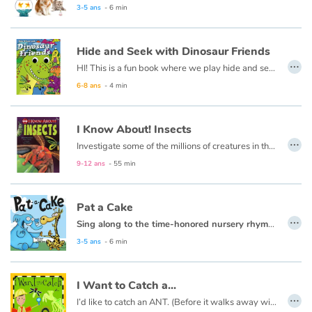
3-5 ans
- 6 min
Hide and Seek with Dinosaur Friends
…
HI! This is a fun book where we play hide and seek. If you think you‘d like to play it is okay to take a peek. When you’re ready just say “go!” I will hide inside the book, and the dinosaurs inside will all try to help you look!
6-8 ans
- 4 min
I Know About! Insects
…
Investigate some of the millions of creatures in the species of insects!
9-12 ans
- 55 min
Pat a Cake
…
Sing along to the time-honored nursery rhyme
Pat-a-C
A baking bear takes on the task of making a special cake in this reimagined version of the traditional rhyme. This sturdy board book is designed to withstand lots of love and learning, making it a wonderful addition to baby's first library.
3-5 ans
- 6 min
Hazel Q. Nursery Rhymes
celebrate children's best-loved read along nursery rhymes and songs. Nursery rhymes are the classic introduction for babies and young children to the idea of storytelling. While delighting in the rhyming words and appealing illustrations featuring animal characters, children are boosting their language development and learning social skills.
I Want to Catch a...
…
I’d like to catch an ANT. (Before it walks away with my lunch.)