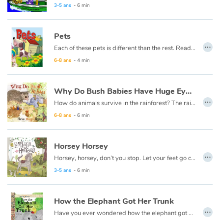
3-5 ans
- 6 min
Pets
…
Each of these pets is different than the rest. Read what they can do. Which one is the best?
6-8 ans
- 4 min
Why Do Bush Babies Have Huge Eyes ?
…
How do animals survive in the rainforest? The rainforest is very humid and it rains an extraordinary amount. There are many animals that live there, so there is competition for food. Each animal must have something special about them to live there.
6-8 ans
- 6 min
Horsey Horsey
…
Horsey, horsey, don’t you stop. Let your feet go clippety clop.
3-5 ans
- 6 min
How the Elephant Got Her Trunk
…
Have you ever wondered how the elephant got a long trunk? It all started with a little elephant named Ellie who had, instead of a trunk, a stubby nose.