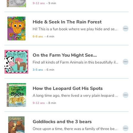
9-12 ans
- 9 min
Hide & Seek In The Rain Forest
…
Hi! This is a fun book where we play hide and seek. If you think you'd like to play it is okay to take a peek. When you're ready just say"go!" I will hide inside the book, and the creatures of the rainforest are here to help you look!
6-8 ans
- 4 min
On the Farm You Might See...
…
Find all kinds of Farm Animals in this beautifully illustrated First Words book by artist Lisa M Gardiner, perfect for your youngest reader discovering the joy of books.
3-5 ans
- 6 min
How the Leopard Got His Spots
…
A long time ago, there lived a very plain leopard named Henry. Henry didn’t have any spots, but that was normal back then since the other animals were plain as well.
9-12 ans
- 8 min
Goldilocks and the 3 bears
…
Once upon a time, there was a family of three bears living deep in the forest. There was a father bear, a mother bear, and a baby bear. One morning, the bears made porridge and then went for a walk while it cooled. That same morning, a girl named Goldilocks was walking further into the forest than she ever had before.