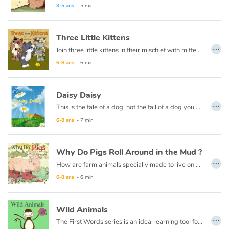
3-5 ans
- 5 min
Three Little Kittens
…
Join three little kittens in their mischief with mittens in this classic Mother Goose tale, ending the way every good nursery rhyme should: with mother's homemade pie and kisses goodnight.
6-8 ans
- 6 min
Daisy Daisy
…
This is the tale of a dog, not the tail of a dog you understand, but the tale of a dog. This dog’s name is Davey McGrew.
6-8 ans
- 7 min
Why Do Pigs Roll Around in the Mud ?
…
How are farm animals specially made to live on a farm? They have the farmer to help take care of them, but they are on their own most of the time. Each animal must have something special about them to live there. Why do PIGS roll around in the MUD? Is it because they just like being DIRTY?
6-8 ans
- 6 min
Wild Animals
…
The First Words series is an ideal learning tool for very young minds. Each page has a beautiful illustration of a simple word concept and the associated word.