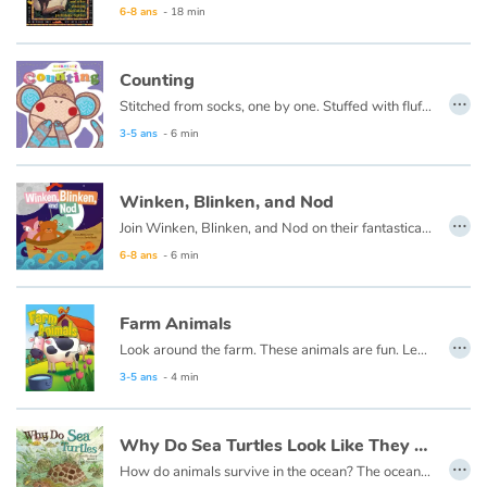
6-8 ans
- 18 min
Counting
…
Stitched from socks, one by one. Stuffed with fluff and full of fun. Sockheadz live in a land of joy that welcomes every girl and boy! Come on in and play with the Sockheadz!
3-5 ans
- 6 min
Winken, Blinken, and Nod
…
Join Winken, Blinken, and Nod on their fantastical journey to a land beyond sleep in this expanded version of the classic children's tale. The imaginative rhyme and whimsical illustrations will get your little one ready for bedtime-and a night full of fun, sweet dreams.
6-8 ans
- 6 min
Farm Animals
…
Look around the farm. These animals are fun. Learn about them all. Pick your favorite one.
3-5 ans
- 4 min
Why Do Sea Turtles Look Like They Are Crying ?
…
How do animals survive in the ocean? The ocean is very large and has many predators. Each animal must have something special about them to live there.