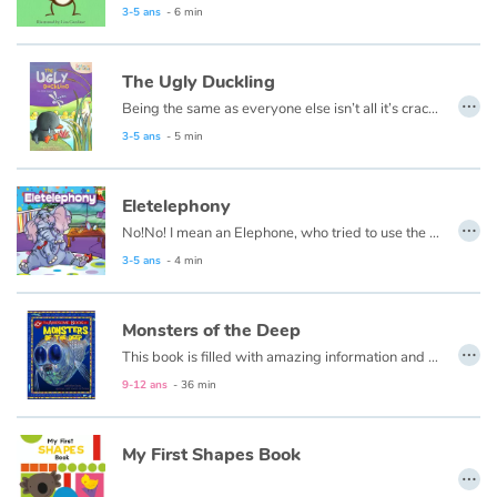
3-5 ans
- 6 min
The Ugly Duckling
…
Being the same as everyone else isn’t all it’s cracked up to be. In the far back corner of a big barn on a small farm that is just on the other side of a hill, a bird was born to a family of ducks. Her name was Lucy. Lucy didn’t look quite like the others. This is her story...
3-5 ans
- 5 min
Eletelephony
…
No!No! I mean an Elephone, who tried to use the telephone.
3-5 ans
- 4 min
Monsters of the Deep
…
This book is filled with amazing information and striking illustrations of the giants that roam our seas and the weird animals that live in the murky depths of the ocean.
9-12 ans
- 36 min
My First Shapes Book
…