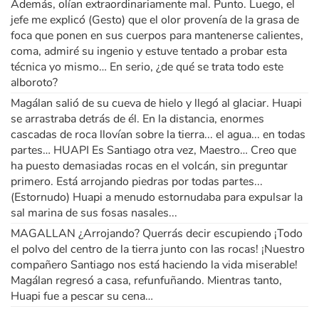
Además, olían extraordinariamente mal. Punto. Luego, el
jefe me explicó (Gesto) que el olor provenía de la grasa de
foca que ponen en sus cuerpos para mantenerse calientes,
coma, admiré su ingenio y estuve tentado a probar esta
técnica yo mismo… En serio, ¿de qué se trata todo este
alboroto?
Magálan salió de su cueva de hielo y llegó al glaciar. Huapi
se arrastraba detrás de él. En la distancia, enormes
cascadas de roca llovían sobre la tierra... el agua... en todas
partes… HUAPI Es Santiago otra vez, Maestro… Creo que
ha puesto demasiadas rocas en el volcán, sin preguntar
primero. Está arrojando piedras por todas partes...
(Estornudo) Huapi a menudo estornudaba para expulsar la
sal marina de sus fosas nasales...
MAGALLAN ¿Arrojando? Querrás decir escupiendo ¡Todo
el polvo del centro de la tierra junto con las rocas! ¡Nuestro
compañero Santiago nos está haciendo la vida miserable!
Magálan regresó a casa, refunfuñando. Mientras tanto,
Huapi fue a pescar su cena…