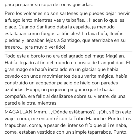
para preparar su sopa de rocas guisadas.
Pero los volcanes no son sartenes que puedes dejar hervir
a fuego lento mientras vas y te bañas... Hacen lo que les
place. Cuando Santiago daba la espalda, ¡a menudo
estallaban como fuegos artificiales! La lava fluía, llovían
piedras y lanzaban lejos a Santiago, que aterrizaba en su
trasero... ¡era muy divertido!
Todo este alboroto no era del agrado del mago Magálan.
Había llegado al fin del mundo en busca de tranquilidad. El
gran mago se había instalado en un glaciar que había
cavado con unos movimientos de su varita mágica. había
construido un acogedor palacio de hielo con paredes
azuladas. Huapi, un pequeño pingüino que le hacía
compañía, era feliz al deslizarse sobre su vientre, de una
pared a la otra, mientras
MAGALLAN Mmm... ¿Dónde estábamos?... ¡Oh, sí! En este
viaje, coma, me encontré con la Tribu Mapuche. Punto. Los
Mapuches, coma, a pesar del intenso frío que allí reinaba,
coma, estaban vestidos con un simple taparrabos. Punto.