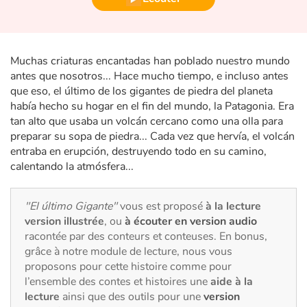
Fable, mythe, littérature et poésie
Princesses et princes, rois, reines et dragons
Muchas criaturas encantadas han poblado nuestro mundo
Ogres, monstres et sorcières
antes que nosotros... Hace mucho tiempo, e incluso antes
que eso, el último de los gigantes de piedra del planeta
había hecho su hogar en el fin del mundo, la Patagonia. Era
Héroïnes et héros
tan alto que usaba un volcán cercano como una olla para
preparar su sopa de piedra... Cada vez que hervía, el volcán
Écologie, nature, saisons
entraba en erupción, destruyendo todo en su camino,
calentando la atmósfera...
Les animaux
"El último Gigante"
vous est proposé
à la lecture
Voyage, épopée, enquête, aventure
version illustrée
, ou
à écouter en version audio
racontée par des conteurs et conteuses. En bonus,
Autour du monde
grâce à notre module de lecture, nous vous
proposons pour cette histoire comme pour
Apprentissage
l’ensemble des contes et histoires une
aide à la
lecture
ainsi que des outils pour une
version