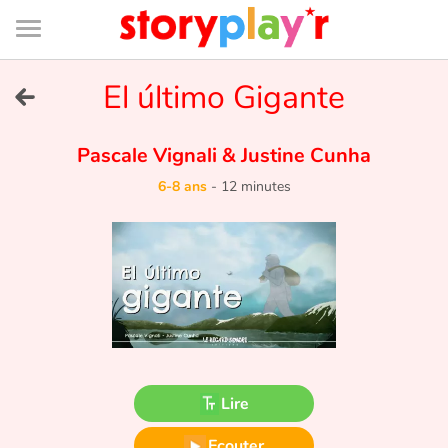
Connexion
Menu
Contenu
Recherche
Bibliothèque
Bas
de
page
Menu
➜
El último Gigante
EN
Je me connecte
Pascale Vignali
&
Justine Cunha
6-8 ans
-
12 minutes
Tester gratuitement
Bibliothèque
Prix
Accueil
Lire
Contes d'ici et d'ailleurs
Ecouter