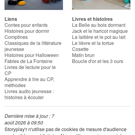
Liens
Livres et histoires
Contes pour enfants
La Belle au bois dormant
Histoires pour dormir
Jack et le haricot magique
Comptines
La laitière et le pot au lait
Classiques de la littérature
Le lièvre et la tortue
jeunesse
Cosette
Histoires pour Halloween
Matin brun
Fables de La Fontaine
Boucle d'or et les 3 ours
Livres de lecture pour le
CP
Apprendre à lire au CP,
méthodes
Livres audio jeunesse :
histoires à écouter
Dernière mise à jour : 7
août 2026 à 09:50
Storyplay'r n'utilise pas de cookies de mesure d'audience