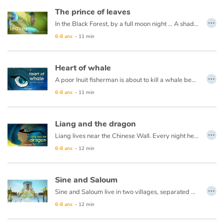
The prince of leaves
…
In the Black Forest, by a full moon night ... A shadow slips at the foot of a large oak tree and files a basket between its roots. In the basket, a sleeping baby ... Hidden in the foliage, an elf listens carefully …
6-8 ans
- 11 min
Heart of whale
…
A poor Inuit fisherman is about to kill a whale beached on the shore when she implores him to save her life, in exchange for a miraculous catch …
6-8 ans
- 11 min
Liang and the dragon
…
Liang lives near the Chinese Wall. Every night he sees the sun disappear behind the great shadow to the west and wonders what's on the other side. His old grandmother, who knows a story for everything, told him that a huge dragon lies there and that he swallows the sun each evening to let him rise again the next day ... Impossible, says Liang, dragons do not exist ! But there is nothing greater than the curiosity of a child ... except maybe a dragon? Liang must make it clear !
6-8 ans
- 12 min
Sine and Saloum
…
Sine and Saloum live in two villages, separated by a river. All the villagers stay on their shore, ignoring the other. That is the way it has always been. Despite this, the two children have learned to know each other and have become so inseparable that they do not intend to live one without the other. A great anger rises in the two villages when their secret is discovered : they broke the tradition. Yet although their families clash, the link between Sine and Saloum is so strong that they will find a way to be together forever through the water goddess Mami Wata. From their history will be born the Sine Saloum delta, inexhaustible source of life and peace lesson for both villages ...
6-8 ans
- 12 min