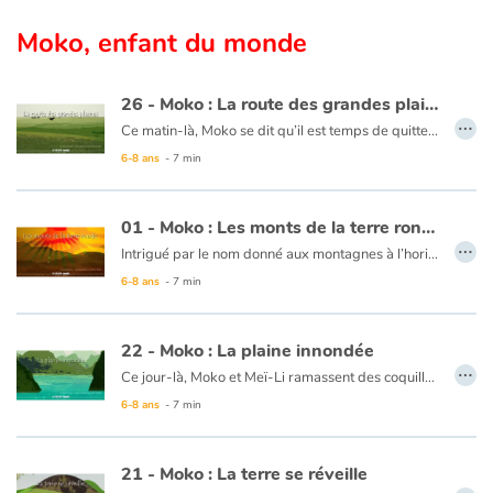
Moko, enfant du monde
26 - Moko : La route des grandes plaines
…
Ce matin-là, Moko se dit qu’il est temps de quitter le pays de Meï-Li, il prépare sa pirogue. Un homme vient lui expliquer qu’il doit prendre la route des grandes plaines pour continuer son voyage. Moko rentre au village dire adieu à Meï-Li. Moko se met en chemin et un matin, il atteint cette fameuse route où l’horizon est infini. Le vent se lève et une bourrasque fait tomber Moko. En voyant sa pierre par terre, Moko pense à Meï-Li et se dit qu’il doit continuer pour ceux qu’il laisse. Il avance, serrant contre lui la pierre précieuse. Le cœur de Moko reprend espoir car il sait qu’un jour, son voyage prendra fin en le ramenant à ceux qu’ils aiment.
6-8 ans
- 7 min
Ce livre est disponible en anglais :
26 - Moko : The route of the great plains
01 - Moko : Les monts de la terre ronde
…
Intrigué par le nom donné aux montagnes à l’horizon, « les monts de la Terre ronde », Moko se met en marche pour savoir si la Terre est bien ronde. Un vieux lui dit qu’en effet, en marchant droit devant lui, il pourrait bien faire le tour de la Terre et revenir à son point de départ. Moko suit ses conseils… et fait le tour de la Terre en revenant à son village sans avoir rebroussé chemin. Mais n’ayant pas eu la sensation de tourner autour d’une boule, il continue de penser que la Terre est plate.
6-8 ans
- 7 min
Ce livre est disponible en anglais :
01 - Moko : Hills of the round earth
22 - Moko : La plaine innondée
…
Ce jour-là, Moko et Meï-Li ramassent des coquillages entre les rochers des plages de sable blanc pour décorer les maisons du village. Moko demande à Meï-Li s’ils ne peuvent pas aller sur d’autres plages pour trouver de beaux coquillages. Meï-Li apprécie l’idée et va demander à un pêcheur qui accepte de les emmener sur sa jonque. Au détour d’un village, Moko voit une grande plaine immense comme un lac. Il est persuadé que c’est la grande vague qui est venue déverser son eau sur les champs pour que le riz pousse. C’est alors que Meï-li ramasse un magnifique coquillage, Moko pense que c’est la mer qui offre un présent. Moko et Meï-Li sont heureux d’avoir vu tous ces beaux paysages et de revenir avec un superbe cadeau. Ils se disent que la mer connaît sans doute un chemin sous la terre, afin d’y envoyer parfois ses vagues pour abreuver les cultures, les rivières et les champs.
6-8 ans
- 7 min
Ce livre est disponible en anglais :
22 - Moko : The inundated plain
21 - Moko : La terre se réveille
…