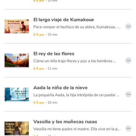
6-8 ans
- 10 min
El largo viaje de Kumakoue
…
Para romper el hechizo de su aldea, Kumakoue, el pequeño guerrero Zulu, debe emprender un gran viaje. Gracias a su coraje, se hará amigo de Kombaku, el elefante solitario, y Lilangani, el mono de manos azules. Con la fuerza de uno, y la magia del otro, salvará a su aldea y se convertirá en un héroe, que aún así, no es más alto que dos tambores, uno sobre otro...
6-8 ans
- 10 min
El rey de las flores
…
Cómo un niño trajo flores y paz a los hombres ...
Un niño pequeño, criado en un desierto triste y estéril, sueña constantemente con leyendas contadas por los ancianos... En el pasado, el mundo era alegre y colorido, los animales y las flores vivían en la pradera ... Hasta que el Gran Mago, decepcionado por el comportamiento de la gente, decidió irse, y fue a las montañas más altas, llevándose todas las maravillas de la naturaleza... Reuniendo su coraje, el joven decide ir y encontrar al gran mago para traer flores y paz a su gente.
6-8 ans
- 11 min
Aada la niña de la nieve
…
La pequeña Aada, la hija intrépida de un pastor de renos, vive en una aldea a orillas de un gran lago helado en Laponia. Un día, la niña ve un extraño movimiento cerca a la orilla, y, desafiando la prohibición de su padre, inclina su cabeza sobre el agua...
6-8 ans
- 10 min
Vassilia y las muñecas rusas
…
Vassilia no tiene padre ni madre. Ella vive en la pobreza, trabajando duro sin dejar de lado su bondad. Un día, para agradecerle por su ayuda, un viejo jorobado le da un pedazo de madera y dice estas palabras: "Toca tres veces sobre la madera y aparecerá Mamouschka" Con Mamouschka, la muñeca mágica, la vida de Vassilia nunca volverá a ser lo mismo, especialmente porque una muñeca rusa a menudo oculta a otra... y a otra... ¡y a otra!