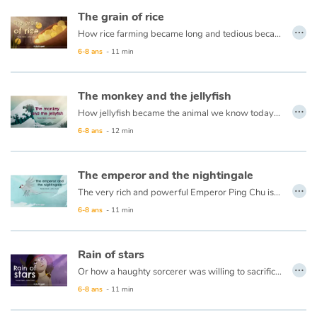
The grain of rice
…
How rice farming became long and tedious because of the laziness of a young boy ...
A very long time ago, in Vietnam, the Emperor of Jade created rice to feed Men. The beans were so big and nutritious that a single one was sufficient to make a whole meal. They led themselves to the doors of houses where people were waiting quietly. Until one day a young man braved the only condition given by the Emperor in exchange for this gift…
6-8 ans
- 11 min
The monkey and the jellyfish
…
How jellyfish became the animal we know today ...
The daughter of the terrible king of seas is letting herself starve to death, sick and tired of sea food. The jellyfish is sent on a mission to the mainland to find and bring back a monkey liver, the only remedy for the princess sickness.
6-8 ans
- 12 min
The emperor and the nightingale
…
The very rich and powerful Emperor Ping Chu is smiling again since a small nightingale became his friend and sings to warm his heart. However, when a distant sovereign offers him a mechanical bird made of gold and diamonds, the dazzled emperor abandons his little friend.
The real nightingale then returns to its liberty. Time passes... But can a toy replace a beautiful friendship?
6-8 ans
- 11 min
This story is also available in French:
L'empereur et le rossignol
Rain of stars
…
Or how a haughty sorcerer was willing to sacrifice his village to fulfill his dreams of power, and caused the disappearance of the stars above the plain... Thanks to the bonds of peace and courage that unite its inhabitants, the village will have to convince Rain of Stars, the daughter of the Great Spirit, to bring back the stars in the vault of night.
6-8 ans
- 11 min