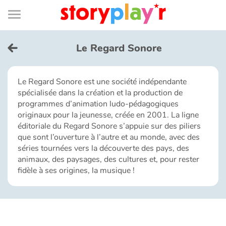
Connexion
Menu
Contenu
Recherche
Bibliothèque
Bas
de
page
Menu
➜
EN
Le Regard Sonore
Je me connecte
Le Regard Sonore est une société indépendante
spécialisée dans la création et la production de
Tester gratuitement
programmes d’animation ludo-pédagogiques
originaux pour la jeunesse, créée en 2001. La ligne
Bibliothèque
éditoriale du Regard Sonore s’appuie sur des piliers
que sont l’ouverture à l’autre et au monde, avec des
séries tournées vers la découverte des pays, des
Prix
animaux, des paysages, des cultures et, pour rester
fidèle à ses origines, la musique !
Accueil
Contes d'ici et d'ailleurs