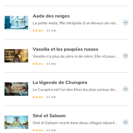
Aada des neiges
…
La petite Aada, fille intrépide d’un éleveur de rennes, vit dans un village au bord d’un grand lac de glace de Laponie. Un jour, la petite fille perçoit un mouvement intrigant près de la rive, et, bravant l’interdiction formelle de son père, penche la tête au-dessus de l’eau…
6-8 ans
- 11 min
Vassilia et les poupées russes
…
Vassilia n’a plus de père ni de mère. Elle vit pauvrement, travaillant dur sans perdre sa gentillesse. Un jour, pour la remercier de l’avoir aidée, une vieille bossue lui donne un morceau de bois et lui dit ces mots : « Tape trois fois sur le petit bois et Mamouschka apparaitra… » Avec Mamouschka, la poupée magique, la vie de Vassilia ne sera plus jamais la même, d’autant qu’une poupée russe en cache souvent une autre… et une autre… et encore une autre !
6-8 ans
- 11 min
La légende de Churupira
…
Le Curupira est l'un des êtres les plus curieux des forêts du Brésil. Protecteur de la flore et de la faune, il poursuit et punit tous ceux qui détruisent la nature. De petite taille, ses cheveux roux ont la couleur du feu et ses pieds sont tournés vers l'arrière. Ses traces trompent ainsi les chasseurs en faisant en sorte qu'ils se perdent dans la forêt.
6-8 ans
- 11 min
Siné et Saloum
…
Siné et Saloum vivent dans deux villages séparés par un fleuve. Chaque village vit sur sa rive en ignorant l’autre. Il en est ainsi depuis toujours, chacun chez soi et on ne se mélange pas. Malgré cela, les deux enfants, eux, se connaissent et sont devenus tellement inséparables qu’ils n’envisagent pas de vivre l’un sans l’autre. La colère gronde dans les deux villages lorsque leur secret est découvert, ils ont brisé la tradition. Pourtant bien que leurs familles s’affrontent, le lien qui unit Sine et Saloum est si fort qu’ils trouveront le moyen d’être ensemble à jamais grâce à la déesse de l’eau Mami Wata. De leur histoire naitra le delta du Sine Saloum, source de vie inépuisable et leçon de paix pour les deux villages …
6-8 ans
- 12 min