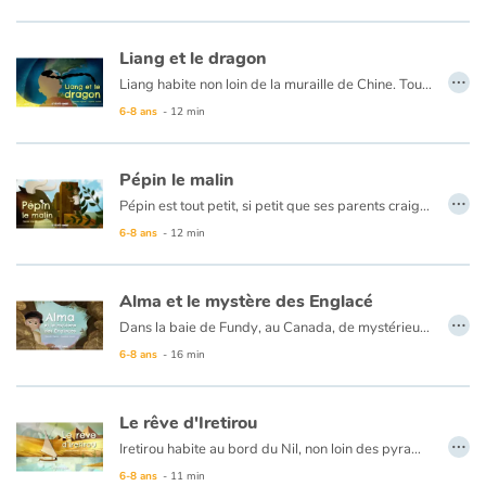
Liang et le dragon
…
Liang habite non loin de la muraille de Chine. Tous les soirs il voit le soleil disparaître derrière la grande ombre à l’ouest et se demande ce qu’il y a de l’autre côté. Sa vieille grand mère, qui connaît une histoire pour chaque chose, lui a raconté qu’un immense dragon est couché là et qu’il avale le soleil chaque soir pour le laisser renaitre le lendemain à l’est… Impossible, se dit Liang, les dragons n’existent pas ! Mais il n’y a rien de plus grand que la curiosité d’un enfant … Sauf un dragon peut-être ? Liang doit en avoir le cœur net !
6-8 ans
- 12 min
Pépin le malin
…
Pépin est tout petit, si petit que ses parents craignent qu’il lui arrive malheur s’il sort de la maison. Mais comment savoir ce que l’on vaut sans affronter aucun obstacle ? Les parents acceptent donc de le laisser sortir et il s’en va tout guilleret avec sa coccinelle apprivoisée… Le monde est bien vaste et dangereux pour un si petit personnage mais avec de l’intelligence et du bon sens, Pépin s’en sortira aussi bien que les grands, voire mieux. Même le grand taureau sauvage se laissera apprivoiser par Pépin le malin !
6-8 ans
- 12 min
Alma et le mystère des Englacé
…
Dans la baie de Fundy, au Canada, de mystérieux rochers bordent les falaises. Ils ressemblent à de grands visages tournés vers l’océan. Personne ne connaît le secret de ces étranges gardiens et pourtant, s’ils pouvaient parler, ils raconteraient une histoire fabuleuse.
Tout commença lorsque la jeune et intrépide Alma suivit Azimut, un petit macareux maladroit, dans une caverne mystérieuse, cachée dans la falaise…
6-8 ans
- 16 min
Le rêve d'Iretirou
…
Iretirou habite au bord du Nil, non loin des pyramides. Son papa fabrique de beaux papyrus qu’elle porte tous les jours à l’école des scribes au palais du pharaon. Fascinée par les hiéroglyphes tracés sur les précieux rouleaux, Iretirou rêve en secret de devenir scribe elle aussi. Mais c’est un métier réservé aux hommes … Lorsque le rosier préféré du pharaon cesse mystérieusement de fleurir et qu’une récompense est offerte à qui le guérira, Iretirou se dit qu’elle tient sa chance !
6-8 ans
- 11 min