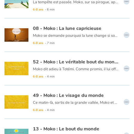
La tempête est passée. Moko, sur sa pirogue, approche du rivage. Il ne sait pas où il est mais la plage est toute blanche. Moko décide de se mettre en marche pour trouver les gens qui habitent ici. Il découvre les plantes aux immenses feuilles et au bout du chemin, de nouveau la plage… La nuit tombe et Moko s’endort persuadé d’être le premier voyageur à qui l’océan permet de découvrir en secret une île inconnue.
6-8 ans
- 6 min
Ce livre est disponible en anglais :
14 - Moko : The white beaches island
08 - Moko : La lune capricieuse
…
Moko se demande pourquoi la lune change si souvent de forme. Voyant parfois qu’elle se lève au loin comme le soleil, il se dit qu’en avançant vers l’horizon, il pourrait s’en rapprocher et en savoir davantage. Le mieux serait même de lui poser la question. Durant sa longue marche vers un horizon qu’il n’arrive pas à atteindre, Moko voit la lune changer de forme sans cesse. Tantôt en forme de croissant comme un sourire, tantôt disque de lumière, tantôt blanche, tantôt jaune, la lune se déplace dans le ciel sans même qu’on puisse la voir bouger. Une nuit, Moko décide de regarder le ballet merveilleux de la lune au milieu des étoiles. Il se dit qu’il n’atteindrait pas l’horizon et qu’après tout, la lune aimait tout simplement se donner en spectacle pour qu’on la regarde plus souvent…
6-8 ans
- 7 min
Ce livre est disponible en anglais :
08 - Moko : The changing moon
52 - Moko : Le véritable bout du monde
…
Moko dit adieu à Totémi. Comme promis, il lui offre ce qu’il a de plus précieux : la pierre de Mei-Li et la flûte d’Alarick. Totémi lui dit que c’est à présent ce qu’elle a de plus cher et lui offre à son tour un cadeau qu’il ne devra ouvrir qu’à son arrivée… Moko embarque et se dirige vers le cap que tant de marins craignent de passer. La nature se déchaîne, Moko tient bon et, un matin, aperçoit la côte de son pays. Il comprend alors que le bout du monde n’est autre que son pays. En arrivant à terre, il ouvre le cadeau de Totémi. Il y a son bracelet, ainsi que la flûte d’Alarick et la pierre de Mei-Li… mais son plus beau cadeau est la rencontre des autres !
6-8 ans
- 4 min
Ce livre est disponible en anglais :
52 - Moko : The real end of the world..
49 - Moko : Le visage du monde
…
Ce matin-là, sortis de la grande vallée, Moko et Totémi découvrent une étendue presque aussi blanche que la neige du pays d’Alarick, mais sous une chaleur étouffante. Ils sont dans un désert bien étrange, où le sol est comme du sel, fissuré comme les rides d’un visage trop âgé. Moko pense qu’ils sont sur le visage du monde... Un homme leur dit qu’à l’autre bout, ils verront ce que tant avant eux ont rêvé de voir... Mais qu’ils doivent voler comme des oiseaux ! Il leur offre un étrange cerf-volant. La tempête se lève et ils décollent...
6-8 ans
- 4 min
Ce livre est disponible en anglais:
49 - Moko : The faces of the world
13 - Moko : Le bout du monde
…