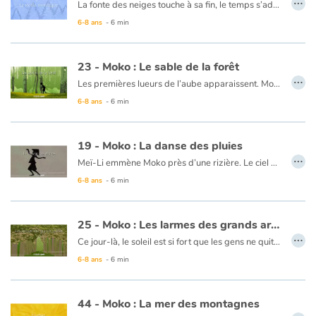
La fonte des neiges touche à sa fin, le temps s’adoucit et la montagne se déshabille de sa blancheur. Alarick et Moko pêchent dans un de ses ruisseaux. N’attrapant rien, ils demandent à un vieil homme où trouver du poisson. Celui-ci leur indique le chemin de la « vieille montagne » Ils découvrent alors une colline, verte, remplie d’arbres fruitiers et de cours d’eau. Ils pensent que cette montagne, plus petite, plus riche, est plus jeune que l’autre car elle n’a pas encore grandi…
6-8 ans
- 6 min
Ce livre est disponible en anglais :
37 - Moko : The ancient mountain
23 - Moko : Le sable de la forêt
…
Les premières lueurs de l’aube apparaissent. Moko et Meï-Li vont en forêt pour cueillir des plantes qu’on ne trouve pas ailleurs. Moko la suit car Meï-Li sait ce qu’il faut. Elle détache une feuille et la laisse voler. La feuille se pose et Moko la ramasse. D’un seul coup, ses pieds s’enfoncent dans le sable, il ne peut plus se dégager. Moko crie pour qu’on l’aide. Un homme, suivis de pêcheurs ayant entendus les cris, arrivent et tendent une liane. Moko s’y accroche et les pêcheurs tirent. Moko sort de la terre. Meï-Li et Moko repartent donc en se disant que la forêt est jalouse et possessive car elle voulait garder chaque feuille et chaque plante pour elle seule.
6-8 ans
- 6 min
Ce livre est disponible en anglais :
23 - Moko : The sands of the forest
19 - Moko : La danse des pluies
…
Meï-Li emmène Moko près d’une rizière. Le ciel est bleu et Moko se dit que dans ce pays, il n’y a pas de nuages. Meï-Li le prévient d’attendre le soir car les pluies viendront danser sur le village. Moko n’y croit pas. Soudain, le ciel s’assombrit, Meï-Li veut rentrer, mais Moko préfère en savoir davantage. Le vent se lève et une énorme bourrasque de pluie balaie tout sur son passage. Meï-Li et Moko se blottissent derrière un rocher. Pour faire passer, la pluie, Meï-Li se met à chanter et à danser. La pluie se calme peu à peu, ils décident donc de rentrer. Moko pense que Meï-Li est une danseuse magique qui a le pouvoir de danser comme la pluie.
6-8 ans
- 6 min
Ce livre est disponible en anglais :
19 - Moko : Rain dance
25 - Moko : Les larmes des grands arbres
…
Ce jour-là, le soleil est si fort que les gens ne quittent pas leur maison. Moko et Meï-Li se reposent à l’ombre d’un grand arbre. Meï-Li se demande si Moko va repartir, elle pleure et s’en va. Moko tente de la retrouver dans la forêt. Des gouttes d’eau ruissèlent des arbres comme des perles de pluie. La nuit tombe et Moko ne voit plus rien, il s’arrête pour attendre que le jour se lève. Au matin, Meï-Li est là, elle a dans ses mains une pierre transparente. Elle sourit car elle se dit que Moko tient à elle puisqu’il a fait tout ce chemin pour la retrouver. Elle lui offre la pierre pour qu’il ne l’oublie jamais. Moko s’aperçoit que la pluie des grands arbres s’est arrêtée. Il pense alors que la forêt a arrêté de pleurer car Meï-Li est consolée. Ils rentrent au village et se promettent que tout ce qu’ils découvriront dans ce monde, ils reviendront se le dire un jour.
6-8 ans
- 6 min
Ce livre est disponible en anglais :
25 - Moko : Tears from tall trees
44 - Moko : La mer des montagnes
…