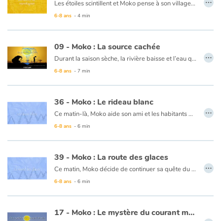
Les étoiles scintillent et Moko pense à son village. Totémi lui propose de le suivre et découvrir où se cache le bout du monde. Ils partent au petit matin... En chemin, le désert apparaît et se dressent bientôt devant eux de curieuses montagnes... puis une vallée étroite et profonde, sillonnant à perte de vue. Un homme leur dit que seul les cœurs purs et courageux parviennent à en connaître le bout. Ils s’y engagent, pleins de confiance... Moko joue de la flûte et l’écho des montagnes le guide...
6-8 ans
- 4 min
Ce livre est disponible en anglais :
48 - Moko : The strange mountains
09 - Moko : La source cachée
…
Durant la saison sèche, la rivière baisse et l’eau qui reste devient de la boue. Impossible de se baigner ou de boire. Moko se demande comment faire pour trouver de l’eau. Une vieille femme, munie d’un bâton, lui propose de creuser derrière un gros rocher. Il découvre alors de l’eau venant du sol. Une source cachée ! Moko, tout heureux de son trésor, se dit que l’eau est si précieuse qu’elle se cache au fond de la terre pour ne pas qu’on se serve trop, pour qu’il en reste toujours un peu quand la rivière est asséchée…
6-8 ans
- 7 min
Ce livre est disponible en anglais :
09 - Moko : The hidden spring
36 - Moko : Le rideau blanc
…
Ce matin-là, Moko aide son ami et les habitants du village à couper du bois pour se chauffer. La neige se met à tomber. Alarick le rejoint et le somme de regagner le village, mais Moko veut connaître le secret de la neige. Il marche en direction de la montagne. Arrivé au sommet, il voit le vent agiter de grands arbres d’où s’échappent des nuages de flocons. Une tempête se lève, et barre sa route comme un immense rideau. Moko supplie la montagne de le laisser redescendre, jurant qu’il ne dirait rien de son secret. La tempête se calme et lorsqu’à son retour Alarick lui demande ce qu’il a découvert, Moko lui confie que le secret de la montagne ne doit pas être dévoilé…
6-8 ans
- 6 min
Ce livre est disponible en anglais :
36 - Moko : The white curtain
39 - Moko : La route des glaces
…
Ce matin, Moko décide de continuer sa quête du bout du monde. Alarick lui offre son bateau. La nuit tombe sans jamais faire revenir le jour. Il avance sur un océan sombre et soudain son bateau est pris par la glace. Il pense que le pays ne veut pas le laisser repartir. Implorant la glace de fondre, il joue de la flûte qu’Alarick lui avait offerte. La glace fond, son bateau reprend sa course et le jour se lève… Moko découvre et une nouvelle côte…
6-8 ans
- 6 min
Ce livre est disponible en anglais :
39 - Moko : The sea of ice
17 - Moko : Le mystère du courant marin
…