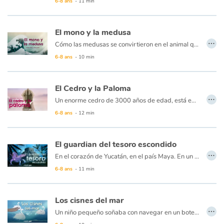
6-8 ans
- 11 min
Apprendre les langues
El mono y la medusa
…
Cómo las medusas se convirtieron en el animal que hoy conocemos ...
Dyslexie, troubles de la lecture
La hija del terrible rey de los mares se está dejando morir de hambre, enferma y cansada de la comida de mar. La medusa es enviada en una misión a tierra firme para encontrar y traer el hígado de un mono, el único remedio para la enfermedad de la princesa...
6-8 ans
- 10 min
Nos listes de lecture
El Cedro y la Paloma
…
Les plus lus
Un enorme cedro de 3000 años de edad, está en la frontera entre dos reinos... Los sultanes solían reunirse bajo su suave sombra para hablar en voz baja. Sin embargo, un día, se enojan por una tontería. Las sospechas aumentan y el viejo cedro, que conoce el corazón de los hombres, teme por la paz. ¿Podrá un árbol evitar una guerra? Sí, si es ayudado por una paloma, hablará la voz de la razón y dará sabiduría a los dos sultanes al enseñarles que sus diferencias son fuente de gran riqueza...
6-8 ans
- 12 min
Coups de coeur
El guardian del tesoro escondido
…
En el corazón de Yucatán, en el país Maya. En un cenote escondido vive una misteriosa criatura, guardiana del tesoro de una antigua civilización. En la oscuridad, espera con ansias el paso del sol, cuyos rayos solo pueden alcanzar las profundidades de su cueva una vez al año. Ese día se acerca y esta vez la criatura está decidida a hacer todo lo posible para mantener esta luz que la calienta y le permite disfrutar de sus tesoros... ¿Pero puede un hombre capturar al sol? ¿Y aún más, quedarse con él?
6-8 ans
- 11 min
Los cisnes del mar
…
Un niño pequeño soñaba con navegar en un bote en el mar. Luego aparecieron tres cisnes misteriosos pero familiares en la superficie del agua. Montado en una tabla de madera, el niño se adentra en el agua para tratar de atrapar a las aves... Pero sin haber llegado a ellas, pronto se encontró en medio del mar...