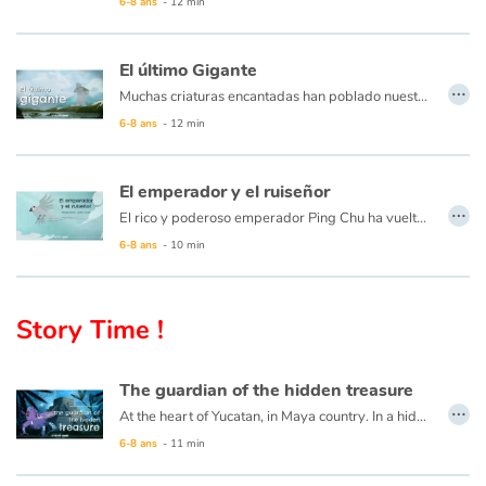
6-8 ans
- 12 min
El último Gigante
…
Muchas criaturas encantadas han poblado nuestro mundo antes que nosotros... Hace mucho tiempo, e incluso antes que eso, el último de los gigantes de piedra del planeta había hecho su hogar en el fin del mundo, la Patagonia. Era tan alto que usaba un volcán cercano como una olla para preparar su sopa de piedra... Cada vez que hervía, el volcán entraba en erupción, destruyendo todo en su camino, calentando la atmósfera...
6-8 ans
- 12 min
El emperador y el ruiseñor
…
El rico y poderoso emperador Ping Chu ha vuelto a sonreir desde que un pequeño ruiseñor se hizo su amigo y le canta para enternecer su corazón. Sin embargo, cuando un reino distante le ofrece un ave mecánica hecha de oro y diamantes, el deslumbrado emperador abandona a su pequeño amigo.
El ruiseñor real recupera su libertad. El tiempo pasa... pero, ¿podrá un juguete reemplazar una hermosa amistad?
6-8 ans
- 10 min
Story Time !
The guardian of the hidden treasure
…
At the heart of Yucatan, in Maya country. In a hidden cenote lives a mysterious creature, treasure guardian of an ancient lost civilization. In the darkness he eagerly awaits the passage of the sun whose rays can reach the depths of his cave only once a year. This day is approaching and this time the creature is determined to do everything to keep this light that warms and allows him to enjoy his treasures ... But can man capture the sun? And even more keep it?
6-8 ans
- 11 min