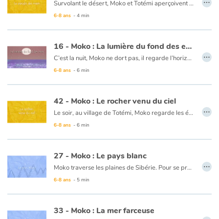
Survolant le désert, Moko et Totémi aperçoivent enfin la mer et ses étendues bleues. Puis un chapelet de petites îles, couvertes de vert et de blanc. Fascinés par le paysage et les airs, ils ne font pas attention au vent qui se lève. Ce dernier agite leur cerf-volant et Totémi, épuisée, lâche prise. Moko ne peut la laisser tomber seule, il lâche à son tour. Ils atterrissent dans l’eau… dans un lagon splendide qu’ils découvrent ensemble. La nature a su récompenser leur courage.
6-8 ans
- 4 min
Ce livre est disponible en anglais :
50 - Moko : The sea's paradise
16 - Moko : La lumière du fond des eaux
…
C’est la nuit, Moko ne dort pas, il regarde l’horizon. Soudain, il aperçoit un jet de couleurs à la surface de l’eau. Il réveille Meï-li pour qu’elle lui explique ce qui se passe. Ils prennent une barque sur la plage et s’éloigne du rivage. Sous leur barque, un énorme rayon de lumière s’étale, Moko et Meï-Li pensent que les poissons organisent une fête et décident de plonger. Peu à peu, le jour se lève, les yeux et le cœur remplis de magie, ils regagnent le rivage gardant pour eux le secret et les mystères de la mer.
6-8 ans
- 6 min
Ce livre est disponible en anglais :
16 - Moko : The light at the bottom of the sea
42 - Moko : Le rocher venu du ciel
…
Le soir, au village de Totémi, Moko regarde les étoiles filantes. Soudain, une étoile immense comme une boule de feu surgit au milieu du ciel et s'écrase dans la forêt. Totémi et Moko courent pour voir ce qui se passe. Ils découvrent un immense rocher brûlant, au milieu d’un trou aussi large que le cratère d'un volcan. Aux alentours, le feu progresse. Totémi craint la colère du ciel. Moko, se souvenant de Mei-Li sous la pluie, se met à danser comme elle en jouant de la flûte de son ami Alarick. La pluie se met à tomber et éteint le feu. Moko se dit que sans doute les nuages du pays de ses amis l'ont entendu jouer et vu danser, et sont venus sauver le village de Totémi.
6-8 ans
- 6 min
Ce livre est aussi disponible en anglais :
42 - Moko : The rock that fell from the sky.
27 - Moko : Le pays blanc
…
Moko traverse les plaines de Sibérie. Pour se protéger du froid, il se réfugie dans une grotte. Au matin, il découvre un immense tapis de neige qui s’étend à perte de vue. D’abord émerveillé, Moko réalise qu’il ne retrouve plus sa route. Aurait-il atteint le bout de monde où se perdent les voyageurs imprudents ? C’est alors que dans la neige, il découvre des traces de pas …
6-8 ans
- 5 min
Ce livre est disponible en anglais :
27 - Moko : The land of white
33 - Moko : La mer farceuse
…