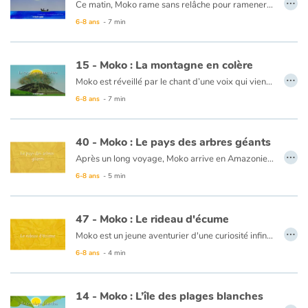
Ce matin, Moko rame sans relâche pour ramener la barque. Il réveille Meï-Li pour qu’elle l’aide à ramer plus fort. Rien à faire, la barque glisse dans la direction opposée. Ils aperçoivent un pêcheur et décident de l’appeler mais le pêcheur est trop loin, il ne les entend pas. Au détour d’un immense rocher, ils voient une forêt et rament de toute leurs forces pour rejoindre le rivage. Moko et Meï-Li marchent et se disent que la mer a encore un secret à leur confier en leur faisant découvrir une partie inconnue de l’île de Meï-Li.
6-8 ans
- 7 min
Ce livre est disponible en anglais :
17 - Moko : Marine currents mystery
15 - Moko : La montagne en colère
…
Moko est réveillé par le chant d’une voix qui vient de l’autre côté de la plage. C’est Meï-Li. Elle a un chapeau en forme de dune et de jolis yeux fins comme des moitiés de lune. Alors qu’ils sont en route pour le village, un grondement terrible se fait entendre et une fumée noire s’élève. Ils arrivent au bord d’un trou immense, une véritable fournaise. Moko pense que c’est à cause de lui car il est entré dans la forêt interdite et décide de s’excuser. Pour calmer la montagne, Moko lui offre un beau coquillage comme font les ancêtres de Meï-Li. Moko est fier, la montagne arrête de gronder et il a appris son langage…
6-8 ans
- 7 min
Ce livre est disponible en anglais :
15 - Moko : The angry mountain
40 - Moko : Le pays des arbres géants
…
Après un long voyage, Moko arrive en Amazonie. Il pense que dans ce pays tout le monde doit être géant car les arbres de la forêt qu'il découvre sont immenses. Il grimpe au plus haut pour y découvrir le paysage. La forêt est à perte de vue, avec des montagnes au loin. Moko se demande si le bout du monde ressemble bien à cela ! Il se sent seul et demande aux étoiles de lui faire rencontrer un ami...
6-8 ans
- 5 min
Ce livre est disponible en anglais :
40 - Moko : The country of the giant trees
47 - Moko : Le rideau d'écume
…
Moko est un jeune aventurier d'une curiosité infinie et d'une imagination débordante. Son grand défi : découvrir le bout du monde ! Moko pourra t-il sauver son amie Totémie de cette impressionnante chute d'eau ?
6-8 ans
- 4 min
Ce livre existe aussi en anglais :
47 - Moko : The curtain of foam
14 - Moko : L’île des plages blanches
…