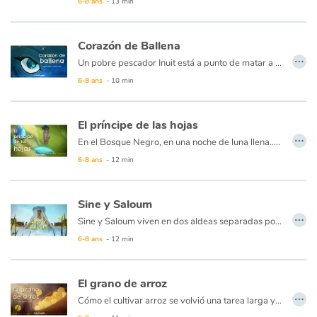
6-8 ans
- 13 min
Catalogue anglais
Corazón de Ballena
…
Un pobre pescador Inuit está a punto de matar a una ballena encallada cuando ella le implora que le salve la vida, a cambio de una pesca milagrosa …
6-8 ans
- 10 min
Contraste +
El príncipe de las hojas
Aide
…
En el Bosque Negro, en una noche de luna llena... Una sombra se desliza al pie de un gran roble y deposita una canasta entre sus raíces. En la canasta, hay un bebé dormido... Oculto en el follaje, se encuentra un elfo que escucha cuidadosamente...
6-8 ans
- 12 min
Accueil
Famille
Sine y Saloum
…
Sine y Saloum viven en dos aldeas separadas por un río. Los aldeanos siempre se quedan en su orilla, ignorando a los otros. Así es como siempre ha sido. A pesar de esto, los dos niños han aprendido a conocerse y se han vuelto tan inseparables que no quieren vivir uno sin el otro. Una gran ira se levanta en las dos aldeas cuando se descubre su secreto, rompieron la tradición. Sin embargo, aunque sus familias se enfrentan, el vínculo entre Sine y Saloum es tan fuerte que encontrarán la forma de estar juntos para siempre a través de la diosa del agua Mami Wata. De su historia nacerá el delta de Sine Saloum, fuente inagotable de vida y lección de paz para ambos pueblos...
Écoles
6-8 ans
- 12 min
Médiathèques
El grano de arroz
…
Cómo el cultivar arroz se volvió una tarea larga y tediosa por la pereza de un joven...
Vidéos & Tutoriaux