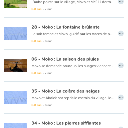
L’aube pointe sur le village, Moko et Meï-Li dorment profondément. Tout d’un coup, un bruit les réveille. Ils décident d’aller voir ce qui se passe et se cachent derrière un rocher. Ils rencontrent un pêcheur qui n’est nullement inquiet et embarque. Meï-Li tremble de peur, Moko lui demande donc de chanter pour que la terre arrête de trembler. Elle chante et peu de temps après le calme revient. Moko et Meï-Li retournent donc au village, persuadés que la terre dort tellement que quelquefois elle se réveille pour entendre chanter ceux qui marchent sur son dos.
6-8 ans
- 7 min
Ce livre est disponible en anglais :
21 - Moko : The earth wakes up
28 - Moko : La fontaine brûlante
…
Le soir tombe et Moko, guidé par les traces de pas dans la neige, atteint un village qui semble inhabité... Mais il rencontre, à l’orée d’un bosquet, un jeune garçon du nom d’Alarick qui coupe du bois pour se chauffer. Celui-ci l’invite à venir chez lui. En chemin, un bruit étrange, comme le souffle d’un monstre, les fait sursauter. Moko veut aller voir, pensant que c’est à cause de cela que les habitants ne sortent pas. Alarick lui fait alors découvrir, derrière le village, un geyser et une mare d’eau chaude. Moko se dit qu’Alarick doit en savoir tant sur les secrets de cet étrange pays qu’il doit accepter de rester un temps… le bout du monde attendra encore un peu !
6-8 ans
- 6 min
Ce livre est disponible en anglais :
28 - Moko : The burning fountain
06 - Moko : La saison des pluies
…
Moko se demande pourquoi les nuages viennent tous pleurer au même moment sur son village. Qu’est-ce qui les rend si tristes ? Il questionne le vieux du village qui lui propose d’attendre la fin de la saison des pluies pour comprendre. Une fois les pluies terminées, Moko retourne voir le vieux. Ce dernier lui dit que la réponse est dans les champs et les plantations. Moko découvre en effet que la pluie a permis de faire pousser tant de choses, que le village ne manque de rien. Il pense alors que les nuages ne sont pas tristes lorsqu’il pleut, mais qu’ils offrent toute leur eau pour que la terre soit fertile.
6-8 ans
- 7 min
Ce livre est disponible en anglais :
06 - Moko : The rainy season
35 - Moko : La colère des neiges
…
Moko et Alarick ont repris le chemin du village, leur bateau rempli de poissons. Ils accostent et commencent à marcher. Au détour de la montagne blanche, ils aperçoivent enfin le village. Moko se met à crier de joie, rompant le silence de la montagne. C’est alors qu’un nuage de neige apparaît, descendant le flanc à la vitesse d’un cheval. Alarick et Moko se réfugient sous un gros rocher. L’avalanche fait trembler sa colère. Alarick implore à la montagne de pardonner Moko… puis le calme revient. Moko promet de garder le silence et remercie son ami d’avoir su parler à la montagne.
6-8 ans
- 6 min
Ce livre est disponible en anglais :
35 - Moko : The snow's fury
34 - Moko : Les pierres sifflantes
…