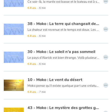
Ce soir-là, la marée est basse et le bateau est à sec. Moko et Alarick jouent des percussions et de la flûte pour passer le temps. Soudain, on dirait que leur musique est accompagnée par un étrange chant. Ils décident d’aller voir d’où vient cette musique. En avançant sur un sentier montagneux, des centaines de roches qui se ressemblent, se dressent comme des humains dans la pénombre. Un vent fort se lève et la musique étrange reprend. D’abord effrayés, Moko et Alarick se disent que les rochers font une chorale et se mettent à jouer à leur tour. À la tombée du vent, ils regagnent leur bateau, heureux d’avoir participé à la symphonie des rochers chantants… qui sans doute s’ennuyaient de ne voir personne…
6-8 ans
- 6 min
Ce livre est disponible en anglais :
34 - Moko : The singing stones
38 - Moko : La terre qui changeait de couleur
…
La chaleur est revenue et le temps est doux. Les arbres sont fleuris et personne ne manque de rien. Il pensait reprendre sa route pour le bout du monde mais y renonce pour un temps. Un vieil homme lui dit que le froid reviendra. Moko ne veut pas y croire et laisse le temps couler. Il assiste au spectacle coloré des saisons… et un matin revient l’hiver. Alarick sait que Moko reprendra sa route et lui confie sa flûte pour qu’il ne soit jamais seul…
6-8 ans
- 6 min
Ce livre est disponible en anglais :
38 - Moko : The ever-changing land
30 - Moko : Le soleil n’a pas sommeil
…
Le pays d’Alarick est bien étrange. Voilà plusieurs jours que la nuit ne vient pas et les gens ne semblent pas inquiets. Moko décide d’aller vers l’horizon pour voir ce qui empêche le soleil de se coucher. Alarick le suit. En chemin, Moko tente d’endormir le soleil en lui chantant une berceuse de son pays. Il semble descendre, mais ne disparaît pas, s’arrête à l’horizon et remonte de nouveau dans le ciel. Peut-être est-ce la mer qui est gelée à l’horizon et empêche le soleil de descendre plus bas ?
6-8 ans
- 6 min
Ce livre est disponible en anglais :
30 - Moko : The sun isn't sleepy
10 - Moko : Le vent du désert
…
Moko pense qu’il existe quelque part une créature qui souffle si fort qu’elle parvient à faire bouger les branches des arbres et soulever les dunes du désert. Il se dit que les nuages s’enfuient avant l’arrivée du vent car ils ont peur de la créature. Il décide de partir à sa recherche. Fatigué par la marche et le soleil, ce sera une brise fraîche et légère qui adoucira son repos. Il se dit alors que la créature, sans doute invisible, est en fait bienveillante.
6-8 ans
- 7 min
Ce livre est disponible en anglais :
10 - Moko : The desert wind
43 - Moko : Le mystère des grottes géantes
…