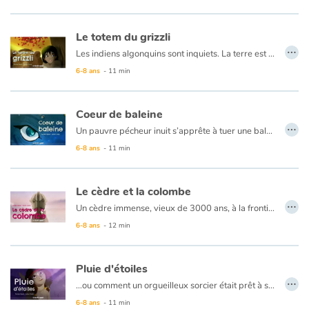
Le totem du grizzli
…
Les indiens algonquins sont inquiets. La terre est si profondément endormie sous la neige du grand hiver que le printemps ne pourra pas cette fois la réveiller. Le gibier se fait rare, la pêche difficile dans les lacs glacés et les provisions s’amenuisent dans les wigwams… Que faire ? Les anciens disent qu’il faut partir à la recherche d’un ours légendaire, le plus vieux grizzli de la forêt. On dit que son pouvoir est si grand qu’il peut changer les saisons… Le jeune Isha Patte-de-loup se lance sur ses traces…
6-8 ans
- 11 min
Coeur de baleine
…
Un pauvre pécheur inuit s’apprête à tuer une baleine échouée sur le rivage quand celle-ci l’implorede lui laisser la vie sauve, en échange d’une pêche miraculeuse… et lui enlever à jamais le goût de chasser les baleines…
6-8 ans
- 11 min
Le cèdre et la colombe
…
Un cèdre immense, vieux de 3000 ans, à la frontière de deux royaumes… Les sultans ont l’habitude de se retrouver sous son ombre apaisante pour parler tranquillement. Pourtant, un jour, ils se fâchent pour une broutille. La méfiance s’installe et le vieux cèdre, qui connaît bien le cœur des hommes, craint pour la paix. Un arbre peut il éviter une guerre ? Oui, s’il est aidé d’une colombe, il peut faire entendre la voix de la raison et ramener les deux sultans à la sagesse en leur enseignant que la différence est source de richesse partagée…
6-8 ans
- 12 min
Pluie d'étoiles
…
…ou comment un orgueilleux sorcier était prêt à sacrifier son village pour satisfaire ses rêves de toute-puissance, et provoqua la disparition des étoiles du ciel de la plaine… Grâce aux liens de paix et au courage qui unissent ses habitants, le village devra convaincre Pluie d’Etoiles, la fille du grand Manitou, de faire revenir les astres dans la voûte nocturne.
6-8 ans
- 11 min