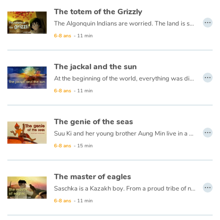
The totem of the Grizzly
…
The Algonquin Indians are worried. The land is so deeply asleep in the snow of the great winter that spring will not come. Prey is scarce, fishing is difficult in frozen lakes and food reserves are shrinking in the wigwams ... What to do? The elders say we should go in search of a legendary bear, the oldest grizzly of the forest. They say its power is so great that it can change the seasons ... The young Isha Bear Paw embarks on his trail ...
6-8 ans
- 11 min
The jackal and the sun
…
At the beginning of the world, everything was different ... The sun did not yet live in the sky : it lived on earth, among beasts and flowers. But it was so hot that all fled, leaving the sun alone with its only friend, the jackal.
6-8 ans
- 11 min
The genie of the seas
…
Suu Ki and her young brother Aung Min live in a peaceful fishing village on the Burmese coast. They spend all their free time looking for the treasures that the sea gives up on the beaches.
6-8 ans
- 15 min
One day, they discover a grounded boat in a very bad state. But the next morning the children find it in the water, ready to take off! The wood of the hull whispers, the sails swell and the bewitched boat tells its story: it is a genie of the seas, on the way for a fabulous journey ...
The master of eagles
…
Saschka is a Kazakh boy. From a proud tribe of nomadic horsemen who planted their yurts at the foot of majestic mountains, he dreams to tame a golden eagle and hunt with him one day, like his father and his father's father. When he comes across a wounded eagle, he keeps it and tries to heal it. A wing hangs miserably, his father is formal: the bird will never be good for anything except to waddle awkwardly in the village and be the laughing stock of the families of hunters. But Saschka persists because it sees much more than that in the eyes of the bird ...
6-8 ans
- 11 min