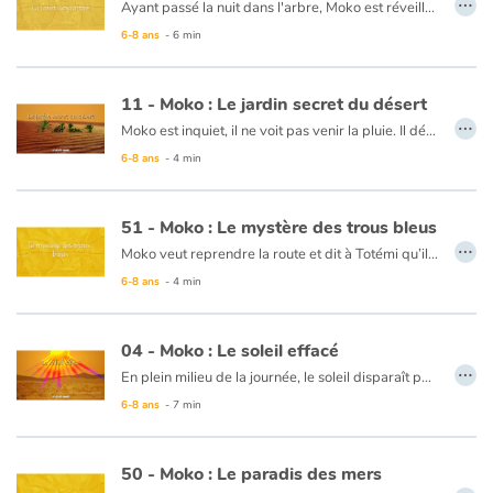
Ayant passé la nuit dans l'arbre, Moko est réveillé par le bruit d'une flèche qui perce et fait tomber un immense fruit. Il croit qu'un géant approche. Il descend et cherche à s’enfuir. Mais il se perd. Il pense que la forêt le retient prisonnier. C’est alors qu’apparaît une jeune amazonienne qui connaît la forêt mieux que personne. C'est Totémi. Elle l'invite à son village. Ils marchent dans un incroyable labyrinthe de plantes, de racines et d'arbres de toutes sortes... Sans Totémi, Moko se serait perdu. Il se dit que la forêt lui a fait rencontrer cette nouvelle amie afin de lui révéler quelques uns de ses mystères...
6-8 ans
- 6 min
Ce livre est disponible en anglaiis :
41 - Moko : The labyrinth forest
11 - Moko : Le jardin secret du désert
…
Moko est inquiet, il ne voit pas venir la pluie. Il décide de partir sur le chemin des dunes. Au loin, une étrange forme lui apparaît : des arbres autour d’une petite étendue d’eau. Moko se met à courir, mais au bout d’un moment il ne voit plus rien. Déçu, il s’assoit sur un caillou. Une femme avec un récipient plein d’eau sur la tête arrive et lui explique qu’il faut regarder dans la bonne direction. Moko regarde à l’horizon et retrouve la belle étendue eau. Il décide de reprendre sa route sans jamais la quitter des yeux. Il y arrive enfin ! En retournant à son village, il sème quelques feuilles sur son chemin pour pouvoir y revenir, mais à son arrivée le vent les a toutes balayées. Moko se dit que le désert lui avait confié un secret et qu’il ne dirait rien à son village.
6-8 ans
- 4 min
Ce livre est disponible en anglais :
11 - Moko : The secret garden
51 - Moko : Le mystère des trous bleus
…
Moko veut reprendre la route et dit à Totémi qu’il devra enfin trouver le bout du monde. Mais un pêcheur leur dit qu’aucun voyageur ne peut trouver ce qu’il cherche sans passer les trous bleus. Il leur laisse une barque, dans laquelle Moko et Totémi montent. C’est alors que des choses étranges se passent. La mer tourbillonne et le ciel change de couleur. D’étonnantes lumières se dressent devant leur radeau puis s’évanouissent. Ils ont soudain l’impression de voler au-dessus de la mer puis se retrouvent sans savoir comment au bord de la plage… Moko se souvient de son premier voyage et pense que c’est le cœur de l’océan qui bat comme s’il retrouvait un ami.
6-8 ans
- 4 min
Ce livre est disponible en anglais :
51 - Moko : The mystery of the blue holes
04 - Moko : Le soleil effacé
…
En plein milieu de la journée, le soleil disparaît peu à peu. Moko, apeuré, se demande quel magicien peut bien faire une chose pareille. Avec le sage du village, ils partent à la recherche du sorcier qui aurait fait disparaître le soleil. Après avoir interrogé tous les sorciers qu’ils connaissent, ils décident de rejoindre tous les habitants du village et des villages voisins pour observer le ciel. Une vieille femme les observe en souriant. Elle dit que lorsqu’elle était enfant, une telle chose s’était produite et que tout reviendrait dans l’ordre. En effet, le soleil réapparaît. Moko se dit qu’après tout, il avait peut-être eu sommeil et qu’il était allé, pour une fois, faire une petite sieste.
6-8 ans
- 7 min
Ce livre est disponible en anglais :
04 - Moko : The missing sun
50 - Moko : Le paradis des mers
…