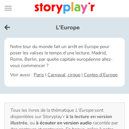
Connexion
Menu
Contenu
Recherche
Bibliothèque
Bas
de
page
Menu
➜
EN
L'Europe
Je me connecte
Notre tour du monde fait un arrêt en Europe pour
poser les valises le temps d’une lecture. Madrid,
Tester gratuitement
Rome, Berlin, par quelle capitale européenne allez-
vous commencer ?
Bibliothèque
Voir aussi :
Paris
|
Carnaval, cirque
|
Contes d’Europe
Prix
Accueil
Tous les livres de la thématique
L'Europe
sont
disponibles sur Storyplay’r
à la lecture en version
Contes d'ici et d'ailleurs
illustrée
, ou
à écouter en version audio
racontée par