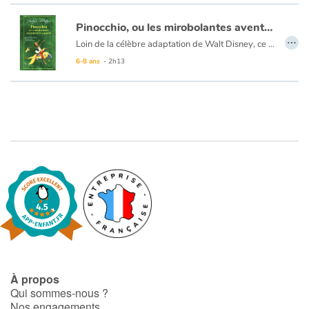
Pinocchio, ou les mirobolantes aventures d'un pantin
…
Loin de la célèbre adaptation de Walt Disney, ce livre propose la version originelle du conte paru en feuilleton dès 1881. Aussi burlesque qu’émouvant, aussi fantastique que poétique, le livre est aussi un bijou littéraire encore méconnu en France.
6-8 ans
- 2h13
À propos
Qui sommes-nous ?
Nos engagements