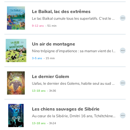
Le Baïkal, lac des extrêmes
…
Le lac Baïkal cumule tous les superlatifs. C'est le plus vieux, le plus profond lac du monde, et la plus grande réserve d'eau douce. Habité de longue date par des peuples anciens, il a été découvert tardivement par les Européens, au gré de chasses à la zibeline ! Cet espace perdu dans la taïga profonde et baigné par des conditions extrêmes attire depuis lors les plus courageux pour son étonnante biodiversité. L'eau du lac, filtrée par de minuscules organismes, est d'une pureté sans égal. Elle fascine les scientifiques en leur permettant d'observer le cosmos comme nulle part ailleurs grâce à des télescopes sous-marins ultras sophistiqués. Surplomber le Baïkal à bord du Transsibérien, croiser le nerpa (unique phoque d'eau douce du monde) ou se surpasser en s'élançant dans un marathon de glace... Il y a mille façons de vivre l'exploration du joyau de la nature sibérienne.
9-12 ans
- 51 min
Un air de montagne
…
Nino trépigne d'impatience : sa maman vient de lui annoncer une nouvelle incroyable ! En mai, ils quitteront l'agitation de la ville pour vivre plusieurs mois au cœur des majestueuses montagnes suisses. Là-haut, fini les bruits de klaxons et place aux tintements des cloches ! Nino se lance dans une aventure hors du commun : apprendre à devenir apprenti berger. Monter des clôtures, traire les chèvres, soigner les génisses... mais aussi courir dans les alpages, écouter la montagne chanter et jouer avec les nuages. Et quel plaisir de guider le troupeau de chèvres à travers les pâturages en lançant son cri de berger : "Alleeeez biiiqueeeettes !" Avec ses nouvelles amies, Nino découvre la liberté, l'amitié et la magie des grands espaces. Une immersion inoubliable où la nature devient le plus beau des terrains de jeu !
3-5 ans
- 15 min
Le dernier Golem
…
Uafas, le dernier des Golems, habite seul au sud de Galway. Libéré de son maître depuis des siècles après lui avoir désobéi, il vit paisiblement dans la campagne irlandaise, mais depuis quelque temps, sa pierre tendre et calcaire s’érode. Il est temps d’agir s’il ne veut pas mourir. Avec l’aide d’un corbeau bavard et d’une souris soudain dotée de parole, sur les ordres d’un mage douteux, il va partir à la recherche de la plante qui saura le rendre imperméable. Seulement, le monde moderne n’a rien d’amical et son voyage va lui apprendre à détester les routes et craindre les chasseurs de magie. Le prix vaut-il bien tous les sacrifices qu’il fera en chemin ?
13-18 ans
- 3h36
Les chiens sauvages de Sibérie
…
Au cœur de la Sibérie, Dmitri 16 ans, Tchétchène, est prisonnier dans un goulag. Son seul espoir : s’échapper pour retrouver son pays natal, une amie d’enfance, et de la poudre d’or laissée par son père. Avec Alexeï, ils vont mettre leur projet à exécution. C’est la traque, la peur, et la lutte de chaque instant pour survivre dans les immenses forêts d’Asie centrale au milieu des chiens sauvages. En prenant modèle sur eux et sur leur chef Zarko, ils vont trouver le courage de se battre et de vivre des moments terribles pour tenter de rejoindre leur pays et la liberté.
13-18 ans
- 3h24