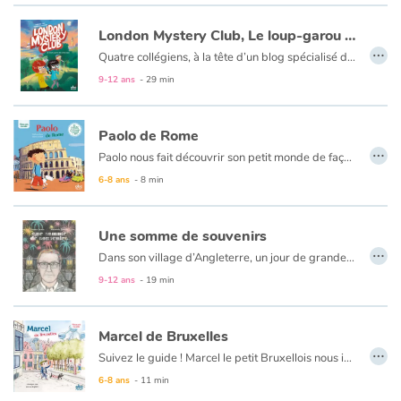
Art, espace, activité
London Mystery Club, Le loup-garou de Hyde Park
Documentaires
…
Quatre collégiens, à la tête d’un blog spécialisé dans les phénomènes étranges et paranormaux, mènent l’enquête. Pour leur première affaire à résoudre, Kyle, Ashley, Zoey et Tyler vont devoir faire face à d’inquiétants loups-garous qui envahissent Hyde Park… Au fil des indices, cette aventure les mènera dans les endroits les plus mystérieux de Londres ! Une BD passionnante et pleine de suspense pour les apprentis-détectives.
9-12 ans
- 29 min
En famille
Quotidien et loisirs
Paolo de Rome
…
Paolo nous fait découvrir son petit monde de façon ludique et originale : sa maison, sa famille, ses copains, son école, le Colisée, le Forum Romain, le café de son père et les glaces à la sortie de l’école…
À l'école
6-8 ans
- 8 min
Fêtes et évènements
Une somme de souvenirs
…
Dans son village d’Angleterre, un jour de grande braderie, M. Wilson décide de mettre en vente quelque chose de tout à fait particulier : alors que ses voisins étalent devant leur porte, le long de la rue, toutes sortes d’objets usagés dont ils tentent de se débarrasser, il expose sur sa table, lui, de vieux souvenirs qu’il a extraits de sa tête en les tirant de son oreille… Et ça marche !
Amour et amitié
9-12 ans
- 19 min
Sujets de société
Marcel de Bruxelles
…
Émotions et sentiments
Suivez le guide ! Marcel le petit Bruxellois nous invite à une visite de sa ville et nous fait découvrir son quotidien de façon ludique et originale : sa maison, sa famille, ses copains, son école, la célèbre Grand-Place, l’Atomium, le Manneken-Pis, la « Zinneke Parade », les délicieuses moules-frites et les courses de « cuistax » à la mer du Nord... Sans oublier le petit lexique bruxellois de Marcel pour se faire plein de copains et copines !
6-8 ans
- 11 min
Formats et illustrations