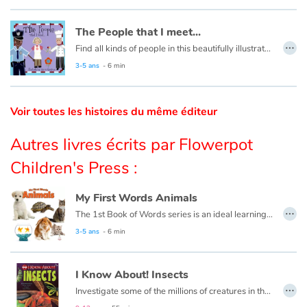
Catalogue anglais
The People that I meet...
…
Find all kinds of people in this beautifully illustrated First Words book by artist Lisa M Gardiner, perfect for your youngest reader discovering the joy of books.
3-5 ans
- 6 min
Contraste +
Voir toutes les histoires du même éditeur
Aide
Autres livres écrits par Flowerpot
Accueil
Children's Press :
Famille
My First Words Animals
…
The 1st Book of Words series is an ideal learning tool for budding young minds. Every page is filled with vivid, close-up photos of familiar people, places and things, illustrating simple word concepts that expand vocabulary skills.
Écoles
3-5 ans
- 6 min
Médiathèques
I Know About! Insects
…
Investigate some of the millions of creatures in the species of insects!
Vidéos & Tutoriaux