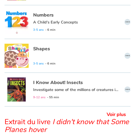
Apprendre les langues
Numbers
…
A Child's Early Concepts
Dyslexie, troubles de la lecture
3-5 ans
- 6 min
Nos listes de lecture
Shapes
…
Les plus lus
3-5 ans
- 6 min
Coups de coeur
I Know About! Insects
…
Investigate some of the millions of creatures in the species of insects!
9-12 ans
- 55 min
Voir plus
Extrait du livre
I didn't know that Some
Planes hover