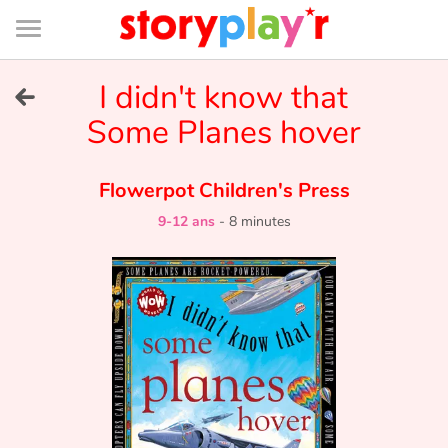
Connexion
Menu
Contenu
Recherche
Bibliothèque
Bas
de
page
Menu
➜
I didn't know that
EN
Some Planes hover
Je me connecte
Flowerpot Children's Press
Tester gratuitement
9-12 ans
-
8 minutes
Bibliothèque
Prix
Accueil
Contes d'ici et d'ailleurs