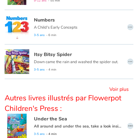
9-12 ans
- 55 min
Blog
Numbers
…
A Child's Early Concepts
Actualités
3-5 ans
- 6 min
Par thématique
Itsy Bitsy Spider
…
Rencontres et témoignages
Down came the rain and washed the spider out.
3-5 ans
- 4 min
Contes d'ici et d'ailleurs
Voir plus
Autour de la lecture
Autres livres illustrés par Flowerpot
Children's Press :
Apprendre à lire
Under the Sea
Livre audio
…
All around and under the sea, take a look inside and explore with me.
3-5 ans
- 4 min
Activités et ateliers