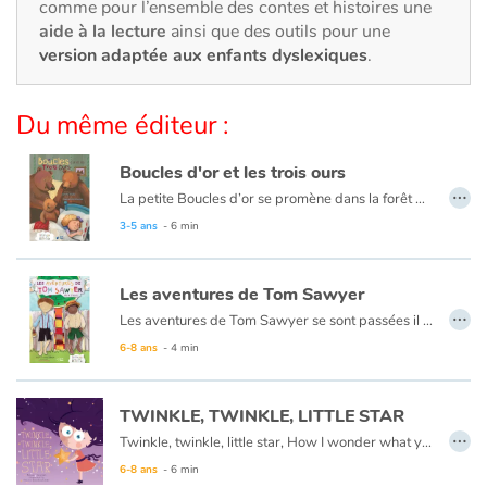
Art, espace, activité
comme pour l’ensemble des contes et histoires une
aide à la lecture
ainsi que des outils pour une
version adaptée aux enfants dyslexiques
.
Documentaires
En famille
Du même éditeur :
Quotidien et loisirs
Boucles d'or et les trois ours
…
La petite Boucles d’or se promène dans la forêt quand elle aperçoit une maison et, pleine de curiosité, décide d’y entrer… Mais à qui appartient-elle ? Boucles d’or va alors goûter tour à tour les trois soupes sur la table car l’une est trop chaude, l’autre est trop froide, et la dernière est juste à point !
À l'école
Ce livre est aussi disponible en anglais :
Goldilocks et the three bears
3-5 ans
- 6 min
Fêtes et évènements
Les aventures de Tom Sawyer
…
Les aventures de Tom Sawyer se sont passées il y a bien longtemps en Amérique à l'époque de la conquête de l'ouest, des cowboys et des Indiens. C'est l'histoire d'un garçon un peu sauvage, comme l'était son pays à cette époque.
Amour et amitié
Ce livre est aussi disponible en anglais :
The Adventures of Tom Sawyer
6-8 ans
- 4 min
Sujets de société
TWINKLE, TWINKLE, LITTLE STAR
Émotions et sentiments
…
Twinkle, twinkle, little star, How I wonder what you are.
6-8 ans
- 6 min
Formats et illustrations