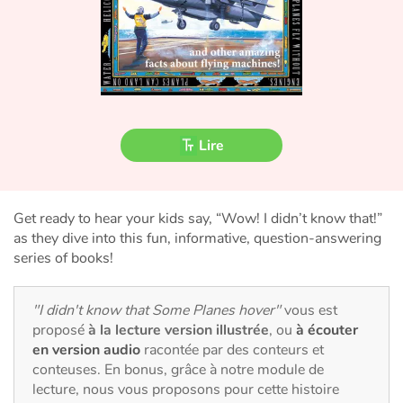
Fable, mythe, littérature et poésie
Princesses et princes, rois, reines et dragons
Ogres, monstres et sorcières
Héroïnes et héros
Lire
Écologie, nature, saisons
Get ready to hear your kids say, “Wow! I didn’t know that!”
Les animaux
as they dive into this fun, informative, question-answering
series of books!
Voyage, épopée, enquête, aventure
"I didn't know that Some Planes hover"
vous est
Autour du monde
proposé
à la lecture version illustrée
, ou
à écouter
en version audio
racontée par des conteurs et
Apprentissage
conteuses. En bonus, grâce à notre module de
lecture, nous vous proposons pour cette histoire