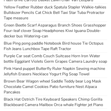
Flash drive Carrots Basket Lawn chair Van Leopard
Yellow Feather Rubber duck Spatula Stapler Walkie-talkies
Bulldozer Pencils Cat Chick Bell Taxi Star Tuba Protractor
Tape measure
Green Beetle Scarf Asparagus Branch Shoes Grasshopper
Four-leaf clover Soap Headphones Kiwi Iguana Double-
decker bus Watering-can
Blue Ping pong paddle Notebook Bird house Tie Octopus
Fish Jeans Lunchbox Tape Raft Tractor
Purple Car seat Comb Couch Suitcase Horn Iron Water
bottle Eggplant Violets Germ Grapes Camera Laundry soap
Pink Hand puppet Butterfly Ruler Napkin Sewing machine
Jellyfish Erasers Necklace Yogurt Pig Soap Towel
Brown Bear Wagon wheel Saddle Teddy bear Log Mask
Chocolate Camel Cookies Patio furniture Nest Alpaca
Pancakes
Black Hat Ostrich Tire Keyboard Speakers Chimp Gorilla
Blackboard Camera Mailbox Orca whale Fighter jet Piano