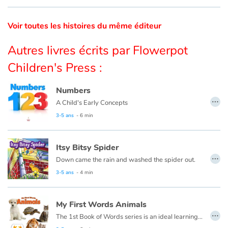
Catalogue anglais
Voir toutes les histoires du même éditeur
Autres livres écrits par Flowerpot
Contraste +
Children's Press :
Numbers
Aide
…
A Child's Early Concepts
3-5 ans
- 6 min
Accueil
Famille
Itsy Bitsy Spider
…
Down came the rain and washed the spider out.
Écoles
3-5 ans
- 4 min
Médiathèques
My First Words Animals
…
The 1st Book of Words series is an ideal learning tool for budding young minds. Every page is filled with vivid, close-up photos of familiar people, places and things, illustrating simple word concepts that expand vocabulary skills.
Vidéos & Tutoriaux