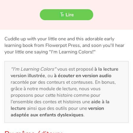
Fable, mythe, littérature et poésie
Lire
Princesses et princes, rois, reines et dragons
Ogres, monstres et sorcières
Cuddle up with your little one and this adorable early
learning book from Flowerpot Press, and soon you'll hear
Héroïnes et héros
your little one saying "I'm Learning Colors!"
Écologie, nature, saisons
"I'm Learning Colors"
vous est proposé
à la lecture
version illustrée
, ou
à écouter en version audio
Les animaux
racontée par des conteurs et conteuses. En bonus,
grâce à notre module de lecture, nous vous
Voyage, épopée, enquête, aventure
proposons pour cette histoire comme pour
l’ensemble des contes et histoires une
aide à la
Autour du monde
lecture
ainsi que des outils pour une
version
adaptée aux enfants dyslexiques
.
Apprentissage