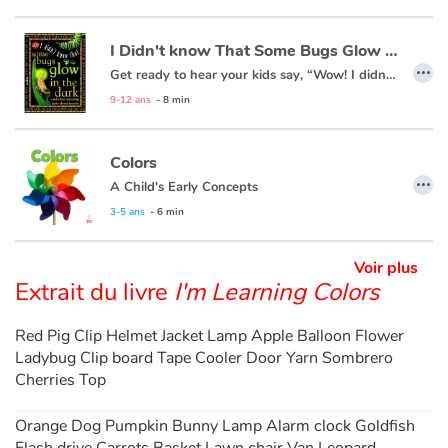
Apprendre les langues
I Didn't know That Some Bugs Glow in the Dark
…
Get ready to hear your kids say, “Wow! I didn’t know that!” as they dive into this fun, informative, question-answering series of books!
Dyslexie, troubles de la lecture
9-12 ans
- 8 min
Nos listes de lecture
Colors
…
A Child's Early Concepts
Les plus lus
3-5 ans
- 6 min
Coups de coeur
Voir plus
Extrait du livre
I'm Learning Colors
Red Pig Clip Helmet Jacket Lamp Apple Balloon Flower
Ladybug Clip board Tape Cooler Door Yarn Sombrero
Cherries Top
Orange Dog Pumpkin Bunny Lamp Alarm clock Goldfish