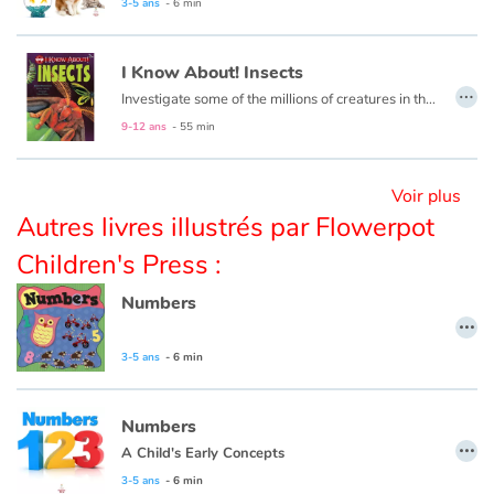
3-5 ans
- 6 min
Blog
I Know About! Insects
…
Investigate some of the millions of creatures in the species of insects!
Actualités
9-12 ans
- 55 min
Par thématique
Voir plus
Autres livres illustrés par Flowerpot
Rencontres et témoignages
Children's Press :
Contes d'ici et d'ailleurs
Numbers
…
Autour de la lecture
3-5 ans
- 6 min
Apprendre à lire
Numbers
Livre audio
…
A Child's Early Concepts
3-5 ans
- 6 min
Activités et ateliers