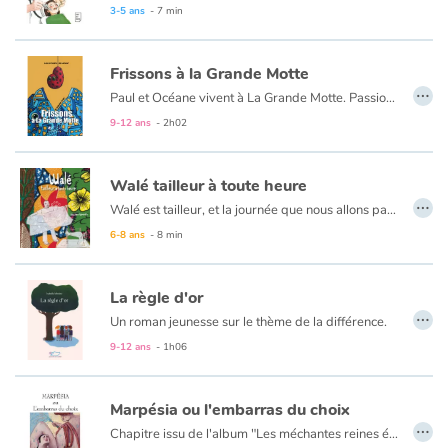
3-5 ans
- 7 min
Frissons à la Grande Motte
…
Paul et Océane vivent à La Grande Motte. Passionnés de biologie marine, ils ont installé un labo dans le vieil hôpital du Boucanet. C’est la “Plank”. Mais depuis quelque temps, leur existence bascule dans l’angoisse. Comme si « la bande à Bryan » ne suffisait pas à pourrir leurs journées, des évènements étranges se produisent au point de mettre leur vie en danger.
Ce roman a été écrit durant l’année scolaire 2021-2022 par une classe de 6e du Collège Philippe Lamour à La Grande Motte avec leur professeur-autrice : Isabelle Vouin-Bigot.
9-12 ans
- 2h02
Walé tailleur à toute heure
…
Walé est tailleur, et la journée que nous allons passer avec lui s’annonce chargée en visites et en travaux : demain c’est le mariage de Issouf son ami le tapissier. Ah ! j’oubliais, il y a en plus la finale des petits footballeurs du quartier qui méritent bien un maillot tout neuf pour l’occasion.
6-8 ans
- 8 min
La règle d'or
…
Un roman jeunesse sur le thème de la différence.
C'est la rentrée. Il y a un nouveau, Camille, qui semble bien différent des autres élèves, et qui provoque l'hostilité de certains d'entre eux…
9-12 ans
- 1h06
À travers le portrait de cet enfant libre et généreux, ce roman permet de sensibiliser le lecteur aux notions de respect, de tolérance et d'entraide, et de faire réfléchir sur des sujets d'actualité tels que l'homoparentalité, les relations familiales ou encore les inégalités sociales.
Marpésia ou l'embarras du choix
…
Chapitre issu de l'album "Les méchantes reines étaient-elles de gentilles princesses ?" de Grégoire Kocjan et Léo Méar