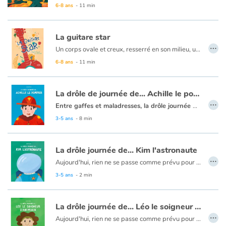
6-8 ans
- 11 min
La guitare star
…
Un corps ovale et creux, resserré en son milieu, une ouïe ronde, cernée d'une rosace, un long manche, coiffé d'une tête munie de clefs, et de six cordes… c'est la guitare acoustique !
Comment les cordes vibrent-elles ? Comment choisir les bons bois ? Comment travaille le luthier ? Qu'en est-il de la guitare électrique ? Découvrez tous les secrets de fabrication de cet instrument mythique.
6-8 ans
- 11 min
La drôle de journée de... Achille le pompier
…
Entre gaffes et maladresses, la drôle journée d'Achille est un album plein d'humour qui fera rire les petits et grands pompiers !
Aujourd'hui, rien ne se passe comme prévu pour Achille le pompier ! Un chocolat chaud renversé sur la veste, une tâche de moutarde sur le pantalon. Vite, il faut nettoyer... mais Dring ! c’est l’alarme, Achille le pompier doit se dépêcher !
3-5 ans
- 8 min
Les drôles journées de... est une série décalée et amusante autour des métiers !
La drôle journée de... Kim l'astronaute
…
Aujourd'hui, rien ne se passe comme prévu pour Kim l'astronaute ! Après avoir atterri sur une planète inconnue, elle va trouver, prélever, et analyser de nouvelles substances ! Mais des rencontres inattendues vont lui ouvrir de gourmands horizons !
3-5 ans
- 2 min
La drôle journée de... Léo le soigneur d'animaux
…
Aujourd'hui, rien ne se passe comme prévu pour Léo le soigneur d'animaux ! Catastrophe ! L'enclos de Baghera est resté ouvert ! Il a disparu. Il faut vite le rattraper, avant qu’il ne fasse trop de dégât.