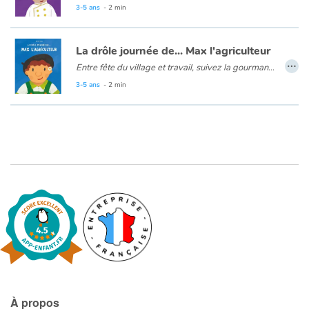
Aujourd'hui, rien ne se passe comme prévu pour Yannick le cuisinier ! Au menu du jour : une salade de betteraves sans betterave des endives au jambon sans endive. Yannick va devoir improviser pour le plus grand bonheur des enfants !
3-5 ans
- 2 min
La drôle journée de... Max l'agriculteur
…
Entre fête du village et travail, suivez la gourmande journée de Max l’agriculteur !
Max est presque prêt à aller à la fête de son village. Un dernier détour pour voir les vaches et il sera à l’heure, à moins que... Découvrez la journée de Max l’agriculteur dans sa ferme bio entre les vaches, les arbres fruitiers et les chèvres, pas le temps de s’ennuyer !
3-5 ans
- 2 min
À propos