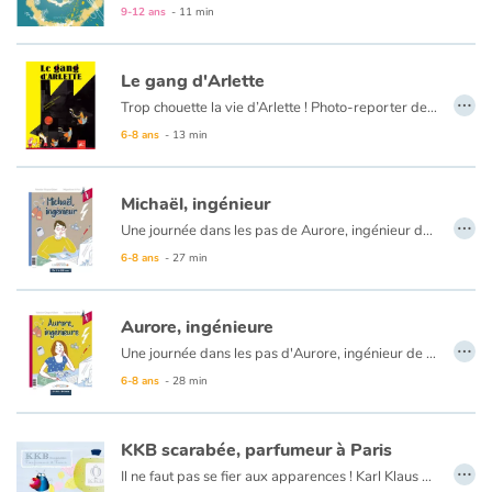
9-12 ans
- 11 min
Blog
Le gang d'Arlette
…
Trop chouette la vie d’Arlette ! Photo-reporter de talent, Arlette la poule aime parcourir le monde et raconter ses péripéties autour d’un thé, à ses amis. Un jour, Pito tout affolé alerte l’assemblée : un gentil chien est en danger ! Aussitôt, Arlette et sa bande courent le sauver. En chemin, la compagnie découvre la face cachée de la condition animale : les poules emprisonnées, les oies gavées, les cochons entassés... Mais Arlette est une poule courageuse ! Avec son gang, elle fait régner la liberté !
Actualités
Ce livre a obtenu le soutien du Centre National du Livre.
6-8 ans
- 13 min
Par thématique
Michaël, ingénieur
…
Rencontres et témoignages
Une journée dans les pas de Aurore, ingénieur de production, et de Michaël, ingénieur soudeur. Ces deux ingénieurs travaillent ensemble, mais se lisent chacun d'un côté du livre, c'est renversant ! Une seconde partie documentaire pour tout savoir sur les découvertes et l'histoire de ce métier, les anecdotes et les exploits actuels et futurs des ingénieurs et des ingénieures. Ce livre a été réalisé grâce au soutien de l'entreprise GTT, leader dans les barrières isolantes pour le transport maritime de gaz liquéfié, rien que cela !
6-8 ans
- 27 min
Contes d'ici et d'ailleurs
Aurore, ingénieure
Autour de la lecture
…
Une journée dans les pas d'Aurore, ingénieur de production, et de Michaël, ingénieur soudeur. Ces deux ingénieurs travaillent ensemble, mais se lisent chacun d'un côté du livre, c'est renversant ! Une seconde partie documentaire pour tout savoir sur les découvertes et l'histoire de ce métier, les anecdotes et les exploits actuels et futurs des ingénieurs et des ingénieures. Ce livre a été réalisé grâce au soutien de l'entreprise GTT, leader dans les barrières isolantes pour le transport maritime de gaz liquéfié, rien que cela !
Apprendre à lire
6-8 ans
- 28 min
Livre audio
KKB scarabée, parfumeur à Paris
…
Il ne faut pas se fier aux apparences ! Karl Klaus Bouzy, dit KKB, est un scarabée de la famille des bousiers, ceux qui fouillent et se nourrissent du crottin. Mais au caca, KKB préfère les fleurs, et a pour ambition de devenir parfumeur. Pour cela il doit quitter les siens, et partir tenter sa chance à Paris. On lui recommande l’adresse de Marcelle, une fourmi qui pourrait l’aider à s’installer. Mais arrivé chez elle, on le tient à distance, car un bousier sent forcément le fumier. Bouzy, malgré les préjugés, parviendra-t-il à convaincre et à réaliser son rêve : devenir parfumeur ?
Activités et ateliers