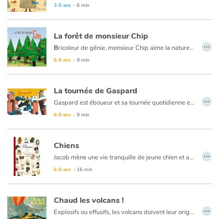
3-5 ans
- 6 min
La forêt de monsieur Chip
…
B
ricoleur de génie, monsieur Chip aime la nature et le chant des oiseaux. Mais pour construire sa petite maison, et surtout ses nombreuses extensions, il va ratiboiser toute la forêt et faire fuir tous les animaux.
6-8 ans
- 9 min
La tournée de Gaspard
…
Gaspard est éboueur et sa tournée quotidienne est ponctuée de petits bonheurs : le chat sur le toit, le salut du facteur, le joggeur du petit matin… Mais aujourd’hui, il manque ce petit garçon qui trottine fièrement vers l’école ! Gaspard ne peut pas imaginer ses journées sans cette rencontre. Dans les objets encombrants, dans les recyclés ou les cassés, Gaspard trouvera bien quelque part une idée pour aider son ami et retrouver ses habitudes.
6-8 ans
- 9 min
Chiens
…
Jacob mène une vie tranquille de jeune chien et aime réfléchir à son futur métier. Il est entouré d'amis qui ont des vies plus passionnantes les unes que les autres et c'est une vraie source d'inspiration pour lui... Alors, quelle sera finalement la vocation de Jacob ?
6-8 ans
- 16 min
Chaud les volcans !
…
Explosifs ou effusifs, les volcans doivent leur origine aux mouvements de l'écorce terrestre.