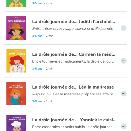
Les drôles journées de... est une série décalée et amusante autour des métiers !
3-5 ans
- 2 min
La drôle journée de... Judith l'archéologue
…
Entre trésor et recyclage, suivez la drôle journée de Judith l’archéologue !
Judith arrive sur son chantier prête à découvrir des trésors.... Mais les trésors finiront-ils au musée ? Découvrez le métier d’archéologue : ses outils, ses espoirs de trésors et ses déconvenues qui vous feront rire !
3-5 ans
- 2 min
Les drôles journées de... est une série décalée et amusante autour des métiers !
La drôle journée de... Carmen la médecin
…
Entre tournevis et médicaments, la drôle de journée de Carmen est un album plein d'humour qui fera rire les petits et grands médecins !
Aujourd'hui, rien ne se passe comme prévu pour Carmen la médecin ! Elle a de drôles de patients à soigner ce matin... Entre un grille-pain et un vélo, Carmen, devra peut-être troquer sa blouse blanche pour un autre uniforme !
3-5 ans
- 2 min
La drôle journée de... Léa la maitresse
…
Aujourd’hui, Léa la maitresse prépare ses affaires pour aller en classe mais est-ce bien nécessaire ?
La drôle journée de... est une série décalée et amusante autour des métiers !
3-5 ans
- 1 min
La drôle journée de ... Yannick le cuisinier
…
Entre casseroles et petits oublis, la drôle journée de Yannick est un album plein d'humour qui fera rire les petits et grands cuisiniers !