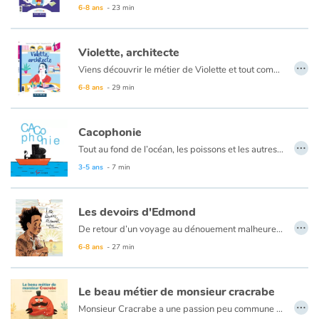
6-8 ans
- 23 min
Violette, architecte
…
Viens découvrir le métier de Violette et tout comprendre sur le métier d’architecte ! Une partie documentaire t’éclairera sur l’histoire du métier, son vocabulaire et plein d’infos passionnantes !
6-8 ans
- 29 min
Cacophonie
…
Tout au fond de l’océan, les poissons et les autres habitants des lieux sont musiciens et font entendre une joyeuse cacophonie. Le pêcheur se laissera-t-il charmer ? Une trompette, un piano... Quel autre instrument retrouverez-vous dans cet orchestre ?
3-5 ans
- 7 min
Les devoirs d'Edmond
…
De retour d’un voyage au dénouement malheureux, le jeune Edmond doit apprendre à vivre sans sa mère, pendant que son père essaie de cacher sa peine et que sa soeur ne semble pas vraiment comprendre que leur maman ne reviendra pas. Edmond tente de venir en aide à sa famille en faisant des grilled cheese (avec du beurre des deux côtés, comme sa maman) et toute sortes de petites tâches quotidiennes. Il en vient à se dire qu’il pourrait trouver un boulot… Il n’a peut-être que dix ans, mais ça lui permettrait de faire sa part. Sur le chemin du travail, Edmond rencontrera Raymond et son chat Dali. Au fil de leurs échanges et de sa première expérience professionnelle, il découvrira que rien ne sert de précipiter les choses, qu’il peut encore attendre avant d’être un adulte et qu’il peut prendre le temps d’être un enfant et de vivre son deuil avec ses proches.
6-8 ans
- 27 min
Le beau métier de monsieur cracrabe
…
Monsieur Cracrabe a une passion peu commune pour un crustacé : c’est un virtuose de la coiffure. Entièrement dévoué à son art, il coupe, il taille et il recoupe, pour un résultat qui laisse son client sans voix ! Une histoire courte aux illustrations hilarantes et dont la chute ne manquera pas de faire rire aux éclats.