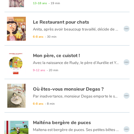
13-18 ans
- 19 min
-Miroir, mon beau miroir, dis-moi quelles sont les plus belles histoires de princesses...
- En cherchant à la ronde dans tout le vaste monde, il n'y a pas plus épatant que celles de Grégoire Kocjan. Si le miroir magique le dit, c'est que ça doit être vrai ! Pourtant ici les princes charmants, les robes et les poneys n'ont pas l'ambition de nous faire rêver mais plutôt de nous réveiller. Après quelques détours par le théâtre et la bande dessinée, l'auteur de l'excellent, histoires à digérer, replonge avec plaisir dans les contes. Toujours armé de son humour décapant, il nous explique qu'il est inutile de vouloir libérer les princesses, elles s'en chargent toutes seules !
Le Restaurant pour chats
…
Anita, après avoir beaucoup travaillé, décide de réaliser le rêve de sa vie : ouvrir un restaurant pour chats. Tous les matous très huppés des environs se retrouvent avec leurs maîtresses dans ce lieu tendance pour déguster une cuisine raffinée. Mais un jour, un affreux bonhomme, sale et mal élevé, squatte un garage abandonné, juste en face du restaurant chic d’Anita, et semble mijoter une bien étrange affaire… Pour Anita les ennuis ne font que commencer.
6-8 ans
- 30 min
Mon père, ce cuistot !
…
Avec la naissance de Rudy, le père d'Aurélie et Yannis a décidé de prendre un congé parental. Maintenant il passe beaucoup de temps à la maison et parfois c'est bien embêtant. En plus, il se passionne pour la cuisine et décide de participer à l'émission Star en Toque ! Est-ce le début des ennuis ?
9-12 ans
- 20 min
Où êtes-vous monsieur Degas ?
…
Par inadvertance, monsieur Degas emporte le sac d'une danseuse à la place du sien. En essayant de le retrouver, celle-ci va rencontrer tour à tour Caillebotte, Monnet, Renoir et Mary Cassatt.
6-8 ans
- 8 min
Maïténa bergère de puces
…
Maïtena est bergère de puces. Ses petites bêtes se sont échappées : vite ! Elle doit les retrouver pour les confier à Pustule, le dresseur de puces. Mais cela s’avère plus difficile qu’elle ne le pensait...