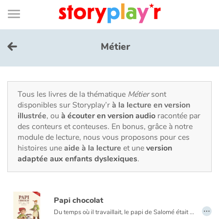
Connexion
Menu
Contenu
Recherche
Bibliothèque
Bas
de
page
Menu
➜
EN
Métier
Je me connecte
Tester gratuitement
Tous les livres de la thématique
Métier
sont
disponibles sur Storyplay’r
à la lecture en version
illustrée
, ou
à écouter en version audio
racontée par
Bibliothèque
des conteurs et conteuses. En bonus, grâce à notre
module de lecture, nous vous proposons pour ces
histoires une
aide à la lecture
et une
version
Prix
adaptée aux enfants dyslexiques
.
Accueil
Papi chocolat
Contes d'ici et d'ailleurs
…
Du temps où il travaillait, le papi de Salomé était chocolatier. Hélas, depuis qu’il a pris sa retraite, il ne veut plus entendre parler de chocolat. Pour sa petite fille, fini les truffes et les mokas ! Impossible de le faire changer d’avis. Le papi est bien décidé à profiter de sa retraite pour prendre du bon temps. Mais la fillette est tout aussi résolue à retrouver son Papi Chocolat, celui des truffes et des mokas.