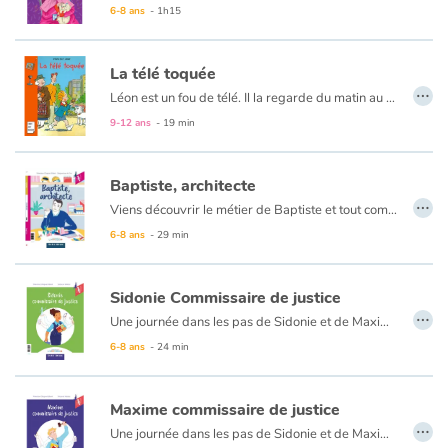
6-8 ans
- 1h15
La télé toquée
…
Léon est un fou de télé. Il la regarde du matin au soir. Il la regarderait même la nuit s'il le pouvait... Mais un beau dimanche, la télé tombe en panne. Horreur : ses parents, soulagés, renoncent à la faire réparer. Léon est désespéré. Pris de pitié, son parrain lui offre un cadeau extraordinaire : une mini-télé, rien qu'à lui, qu'il peut regarder où ça lui plaît, quand ça lui plaît. Commencent alors pour Léon des aventures plus palpitantes que ses feuilletons préférés. Car ce cadeau inattendu n'est vraiment pas ordinaire..
9-12 ans
- 19 min
Baptiste, architecte
…
Viens découvrir le métier de Baptiste et tout comprendre sur le métier d’architecte ! Une partie documentaire t’éclairera sur l’histoire du métier, son vocabulaire et plein d’infos passionnantes !
6-8 ans
- 29 min
Sidonie Commissaire de justice
…
Une journée dans les pas de Sidonie et de Maxime, tous deux commissaires de justice passionnés par leur métier. Ils travaillent ensemble, mais chacun raconte sa journée d’un côté du livre, c’est renversant !
6-8 ans
- 24 min
Maxime commissaire de justice
…
Une journée dans les pas de Sidonie et de Maxime, tous deux commissaires de justice passionnés par leur métier. Ils travaillent ensemble, mais chacun raconte sa journée d’un côté du livre, c’est renversant !