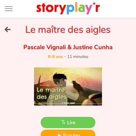
Connexion
Menu
Contenu
Recherche
Bibliothèque
Bas
de
page
Menu
➜
Le maître des aigles
EN
Je me connecte
Pascale Vignali
&
Justine Cunha
6-8 ans
-
11 minutes
Tester gratuitement
Bibliothèque
Prix
Accueil
Lire
Contes d'ici et d'ailleurs
Ecouter