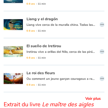
6-8 ans
- 11 min
Apprendre les langues
Liang y el dragón
…
Dyslexie, troubles de la lecture
Liang vive cerca de la muralla china. Todas las noches ve el sol desaparecer detrás de la gran sombra hacia el oeste y se pregunta qué hay del otro lado. Su abuela, que conoce una historia para todo, le cuenta que un enorme dragón yace allí y que todas las noches se traga el sol para luego dejarlo levantarse de nuevo al día siguiente... Imposible, dice Liang, ¡los dragones no existen! Pero no hay nada más grande que la curiosidad de un niño... ¿excepto tal vez un dragón? ¡Liang debe descubrirlo!
6-8 ans
- 11 min
Nos listes de lecture
El sueño de Iretirou
Les plus lus
…
Iretirou vive a orillas del Nilo, cerca de las pirámides. Su padre hace hermosos papiros que ella lleva todos los días a la escuela de escribas en el palacio del Faraón. Fascinada por los jeroglíficos en los preciosos rollos, Iretirou tiene el sueño secreto de convertirse en una escriba también. Pero solo a los hombres se les permite... Cuando el rosal favorito del Faraón deja de florecer misteriosamente, se ofrece una recompensa a quien pueda curarlo. ¡Iretirou debe aprovechar la oportunidad!
6-8 ans
- 11 min
Coups de coeur
Le roi des fleurs
…
Ou comment un jeune garçon courageux a ramené les fleurs et la paix parmi les Hommes…
Un jeune enfant ne cesse de rêver aux légendes que racontent les anciens : autrefois, le monde était gai et coloré, les animaux et les fleurs peuplaient la Terre, jusqu’au jour où le grand magicien, déçu par le comportement des Hommes, les quitta pour aller vivre dans la plus haute des montagnes, laissant derrière lui un désert aride et triste… Rassemblant son courage, il décide de partir à la recherche du grand magicien pour ramener les fleurs et la paix à son peuple.
6-8 ans
- 11 min
Voir plus
Extrait du livre
Le maître des aigles