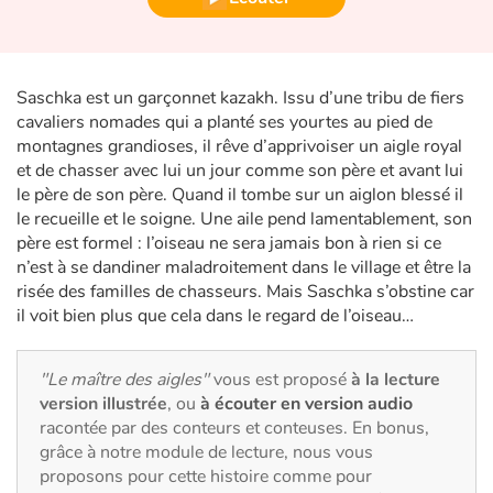
Fable, mythe, littérature et poésie
Princesses et princes, rois, reines et dragons
Saschka est un garçonnet kazakh. Issu d’une tribu de fiers
Ogres, monstres et sorcières
cavaliers nomades qui a planté ses yourtes au pied de
montagnes grandioses, il rêve d’apprivoiser un aigle royal
et de chasser avec lui un jour comme son père et avant lui
Héroïnes et héros
le père de son père. Quand il tombe sur un aiglon blessé il
le recueille et le soigne. Une aile pend lamentablement, son
Écologie, nature, saisons
père est formel : l’oiseau ne sera jamais bon à rien si ce
n’est à se dandiner maladroitement dans le village et être la
Les animaux
risée des familles de chasseurs. Mais Saschka s’obstine car
il voit bien plus que cela dans le regard de l’oiseau…
Voyage, épopée, enquête, aventure
"Le maître des aigles"
vous est proposé
à la lecture
Autour du monde
version illustrée
, ou
à écouter en version audio
racontée par des conteurs et conteuses. En bonus,
Apprentissage
grâce à notre module de lecture, nous vous
proposons pour cette histoire comme pour