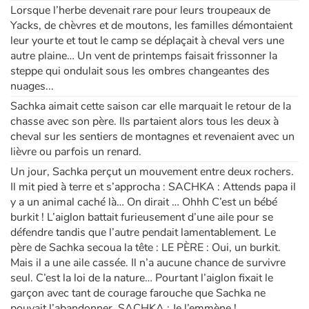
Lorsque l’herbe devenait rare pour leurs troupeaux de
Yacks, de chèvres et de moutons, les familles démontaient
leur yourte et tout le camp se déplaçait à cheval vers une
autre plaine… Un vent de printemps faisait frissonner la
steppe qui ondulait sous les ombres changeantes des
nuages...
Sachka aimait cette saison car elle marquait le retour de la
chasse avec son père. Ils partaient alors tous les deux à
cheval sur les sentiers de montagnes et revenaient avec un
lièvre ou parfois un renard.
Un jour, Sachka perçut un mouvement entre deux rochers.
Il mit pied à terre et s’approcha : SACHKA : Attends papa il
y a un animal caché là… On dirait … Ohhh C’est un bébé
burkit ! L’aiglon battait furieusement d’une aile pour se
défendre tandis que l’autre pendait lamentablement. Le
père de Sachka secoua la tête : LE PÈRE : Oui, un burkit.
Mais il a une aile cassée. Il n’a aucune chance de survivre
seul. C’est la loi de la nature… Pourtant l’aiglon fixait le
garçon avec tant de courage farouche que Sachka ne
pouvait l’abandonner. SACHKA : Je l’emmène !