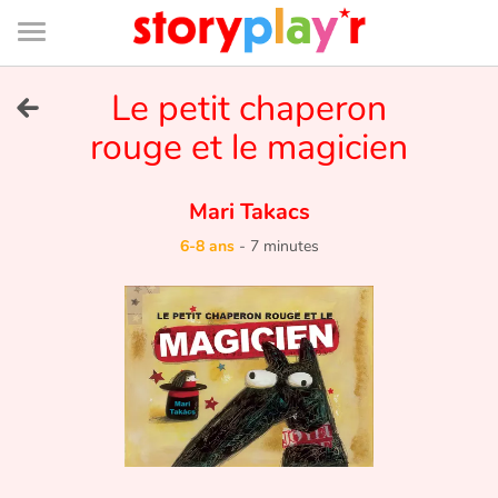
Connexion
Menu
Contenu
Recherche
Bibliothèque
Bas
de
page
Menu
➜
Le petit chaperon
EN
rouge et le magicien
Je me connecte
Mari Takacs
Tester gratuitement
6-8 ans
-
7 minutes
Bibliothèque
Prix
Accueil
Contes d'ici et d'ailleurs