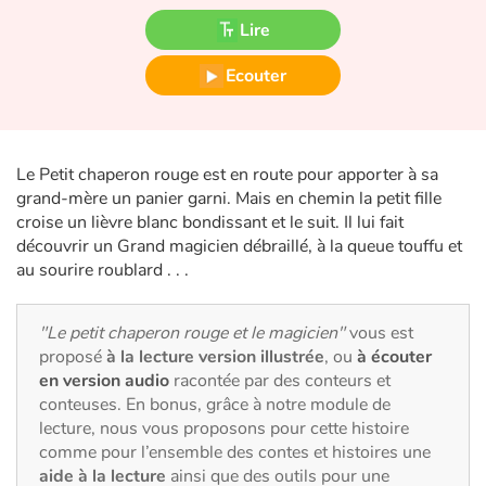
Fable, mythe, littérature et poésie
Lire
Princesses et princes, rois, reines et dragons
Ecouter
Ogres, monstres et sorcières
Héroïnes et héros
Le Petit chaperon rouge est en route pour apporter à sa
grand-mère un panier garni. Mais en chemin la petit fille
croise un lièvre blanc bondissant et le suit. Il lui fait
Écologie, nature, saisons
découvrir un Grand magicien débraillé, à la queue touffu et
au sourire roublard . . .
Les animaux
Voyage, épopée, enquête, aventure
"Le petit chaperon rouge et le magicien"
vous est
proposé
à la lecture version illustrée
, ou
à écouter
en version audio
racontée par des conteurs et
Autour du monde
conteuses. En bonus, grâce à notre module de
lecture, nous vous proposons pour cette histoire
Apprentissage
comme pour l’ensemble des contes et histoires une
aide à la lecture
ainsi que des outils pour une