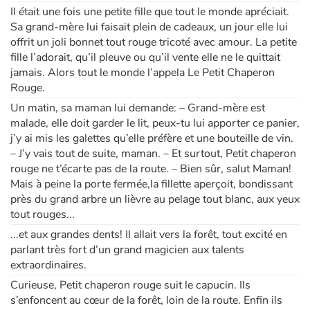
Il était une fois une petite fille que tout le monde apréciait.
Sa grand-mère lui faisait plein de cadeaux, un jour elle lui
Apprendre les langues
offrit un joli bonnet tout rouge tricoté avec amour. La petite
fille l’adorait, qu’il pleuve ou qu’il vente elle ne le quittait
Dyslexie, troubles de la lecture
jamais. Alors tout le monde l’appela Le Petit Chaperon
Rouge.
Nos listes de lecture
Un matin, sa maman lui demande: – Grand-mère est
malade, elle doit garder le lit, peux-tu lui apporter ce panier,
Les plus lus
j’y ai mis les galettes qu’elle préfère et une bouteille de vin.
– J’y vais tout de suite, maman. – Et surtout, Petit chaperon
rouge ne t’écarte pas de la route. – Bien sûr, salut Maman!
Coups de coeur
Mais à peine la porte fermée,la fillette aperçoit, bondissant
près du grand arbre un lièvre au pelage tout blanc, aux yeux
tout rouges...
...et aux grandes dents! Il allait vers la forêt, tout excité en
parlant très fort d’un grand magicien aux talents
extraordinaires.
Curieuse, Petit chaperon rouge suit le capucin. Ils
s’enfoncent au cœur de la forêt, loin de la route. Enfin ils