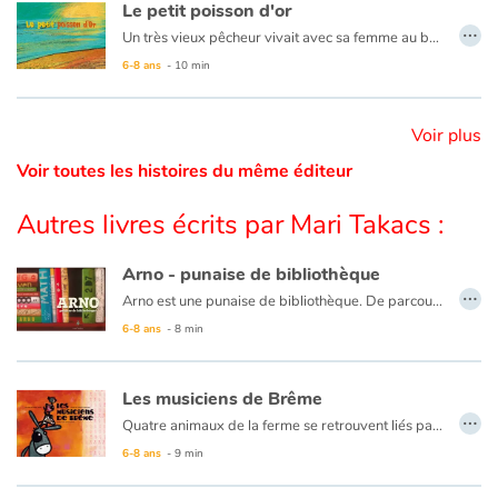
Le petit poisson d'or
…
Un très vieux pêcheur vivait avec sa femme au bord de la mer, une vieille mégère, dans une toute petite chaumière. Un jour dans son filet, il découvre un magnifique poisson doré. "Pêcheur, relâche-moi, je réaliserai tous tes souhaits en guise de merci." Lui, n'a besoin de rien, mais sa femme, revêche, est exigeante jusqu'à la folie.
Catalogue anglais
6-8 ans
- 10 min
Voir plus
Contraste +
Voir toutes les histoires du même éditeur
Aide
Autres livres écrits par Mari Takacs :
Accueil
Arno - punaise de bibliothèque
…
Arno est une punaise de bibliothèque. De parcourir les livres
Famille
qui l’entourent, il est devenu spécialiste en mathématiques, arts
6-8 ans
- 8 min
martiaux, cuisine, dessin… Mais il reste une chose qu’il ne connaît
Écoles
pas : l’Oasis. Un lieu fantastique où il a toujours rêvé d’aller.
Les musiciens de Brême
…
Il est grand temps de se mettre en route !
Médiathèques
Quatre animaux de la ferme se retrouvent liés par un sort malheureux : leurs maîtres veulent se débarrasser d'eux ! Les quatre amis quittent alors leurs foyers respectifs et se mettent en route pour Brême où ils veulent devenir musiciens. Le chemin n'est pas sans danger. Dans une maison au milieu de la forêt habitent des brigands. Grâce à leur esprit d'équipe, nos quatre compères chassent les malfrats. ils vivront désormais libres et heureux dans leur nouveau foyer.
6-8 ans
- 9 min
Vidéos & Tutoriaux