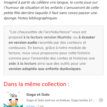
Art, espace, activité
Imaginé à partir du célèbre vire langue, le conte joue sur
l’humour de situation et les enfants s’amuseront de cette
Documentaires
petite fille derrière laquelle il faut sans cesse passer une
éponge.
Notes bibliographiques
En famille
"Les chaussettes de l'archiduchesse"
vous est
Quotidien et loisirs
proposé
à la lecture version illustrée
, ou
à écouter
en version audio
racontée par des conteurs et
À l'école
conteuses. En bonus, grâce à notre module de
lecture, nous vous proposons pour cette histoire
comme pour l’ensemble des contes et histoires une
Fêtes et évènements
aide à la lecture
ainsi que des outils pour une
version adaptée aux enfants dyslexiques
.
Amour et amitié
Sujets de société
Dans la même collection :
Émotions et sentiments
Gogo et Golo
…
Gogo et Golo sont sur un bateau. Gogo tombe à l’eau. Qui reste ? Golo seul sur le bateau cherche Gogo dans les flots, quand surgit un cachalot. Une fantaisie littéraire pleine d’humour et de couleurs. Soyez attentifs, ne perdez pas de vue les personnages !
Formats et illustrations
3-5 ans
- 7 min