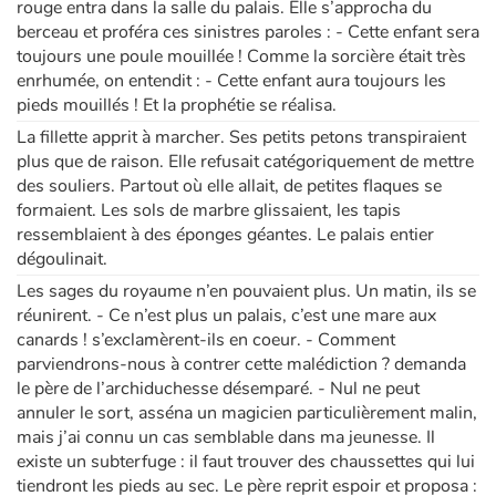
rouge entra dans la salle du palais. Elle s’approcha du
berceau et proféra ces sinistres paroles : - Cette enfant sera
toujours une poule mouillée ! Comme la sorcière était très
enrhumée, on entendit : - Cette enfant aura toujours les
pieds mouillés ! Et la prophétie se réalisa.
La fillette apprit à marcher. Ses petits petons transpiraient
plus que de raison. Elle refusait catégoriquement de mettre
des souliers. Partout où elle allait, de petites flaques se
formaient. Les sols de marbre glissaient, les tapis
ressemblaient à des éponges géantes. Le palais entier
dégoulinait.
Les sages du royaume n’en pouvaient plus. Un matin, ils se
réunirent. - Ce n’est plus un palais, c’est une mare aux
canards ! s’exclamèrent-ils en coeur. - Comment
parviendrons-nous à contrer cette malédiction ? demanda
le père de l’archiduchesse désemparé. - Nul ne peut
annuler le sort, asséna un magicien particulièrement malin,
mais j’ai connu un cas semblable dans ma jeunesse. Il
existe un subterfuge : il faut trouver des chaussettes qui lui
tiendront les pieds au sec. Le père reprit espoir et proposa :