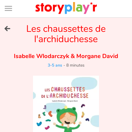
Connexion
Menu
Contenu
Recherche
Bibliothèque
Bas
de
page
Menu
➜
Les chaussettes de
EN
l'archiduchesse
Je me connecte
Isabelle Wlodarczyk
&
Morgane David
Tester gratuitement
3-5 ans
-
8 minutes
Bibliothèque
Prix
Accueil
Contes d'ici et d'ailleurs