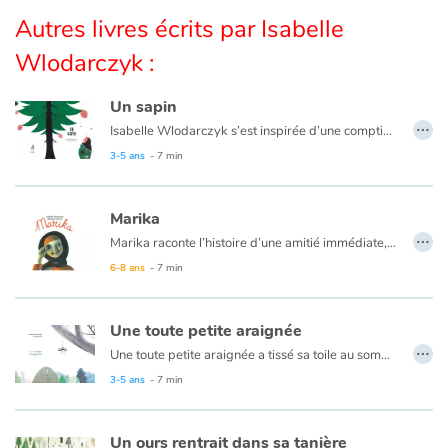
Autres livres écrits par Isabelle
Blog
Wlodarczyk :
Actualités
Un sapin
…
Isabelle Wlodarczyk s’est inspirée d’une comptine pour nous livrer l’histoire de ce sapin, un sapin que chacun d’entre-nous fait roi le temps des fêtes de fin d’année.
Par thématique
Bruna Barros, nous conte en parallèle l’histoire de cette fillette, cette
3-5 ans
- 7 min
Rencontres et témoignages
Marika
…
Marika raconte l’histoire d’une amitié immédiate, totale, sans frontière aucune. Aucune ? Les lois des adultes vont jouer un mauvais tour à ces deux fillettes qui croient malgré tout en la force d’une promesse. Un album qui fait référence à l’actualité, un récit engagé.
Contes d'ici et d'ailleurs
6-8 ans
- 7 min
Autour de la lecture
Une toute petite araignée
…
Apprendre à lire
Une toute petite araignée a tissé sa toile au sommet d’un grand arbre et rêve de s’y reposer. Mais le vent se lève…
3-5 ans
- 7 min
Livre audio
Un ours rentrait dans sa tanière
Activités et ateliers