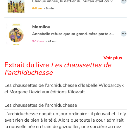
Chaque année, le dattier du Sultan était couvert des fruits les plus délicats. Des voyageurs de tout le royaume venaient admirer et goûter la douceur de ces dattes. Chaque année, la récolte se déroulait en présence du Sultan. Mais voilà qu’un été, le dattier ne donna que trois petites dattes…
La notion de partage est au cœur des débats dans cet album aux illustrations à la peinture tout en douceur.
6-8 ans
- 9 min
Mamilou
…
Annabelle refuse que sa grand-mère parte en maison de retraite : hors de question qu'elle finisse comme un pot de fleur pas assez arrosé ! Avec son meilleur copain Léo, elle organise alors la cavale de Mamilou, tandis que son père, inquiet, traque la fugitive. Mais le vieux Gustave découvre leur planque. Heureusement, il pourrait bien avoir une solution pour son amie d'enfance.
9-12 ans
- 24 min
Voir plus
Extrait du livre
Les chaussettes de
l'archiduchesse
Les chaussettes de l'archiduchesse d'Isabelle Wlodarczyk
et Morgane David aux éditions Kilowatt
Les chaussettes de l'archiduchesse
L’archiduchesse naquit un jour ordinaire : il pleuvait et il n’y
avait rien de bien à la télé. Alors que toute la cour admirait
la nouvelle née en train de gazouiller, une sorcière au nez