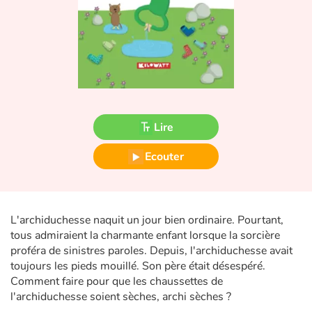
Fable, mythe, littérature et poésie
Princesses et princes, rois, reines et dragons
Ogres, monstres et sorcières
Héroïnes et héros
Lire
Écologie, nature, saisons
Ecouter
Les animaux
Voyage, épopée, enquête, aventure
L'archiduchesse naquit un jour bien ordinaire. Pourtant,
tous admiraient la charmante enfant lorsque la sorcière
Autour du monde
proféra de sinistres paroles. Depuis, l'archiduchesse avait
toujours les pieds mouillé. Son père était désespéré.
Apprentissage
Comment faire pour que les chaussettes de
l'archiduchesse soient sèches, archi sèches ?