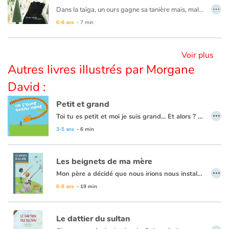
…
Dans la taïga, un ours gagne sa tanière mais, maladroit, trébuche sur la queue d’un renard.
Tous s’en mêlent…
Apprendre les langues
6-8 ans
- 7 min
Dyslexie, troubles de la lecture
Voir plus
Autres livres illustrés par Morgane
Nos listes de lecture
David :
Les plus lus
Petit et grand
…
Toi tu es petit et moi je suis grand... Et alors ? On s'aime quand même !
Coups de coeur
3-5 ans
- 6 min
Les beignets de ma mère
…
Mon père a décidé que nous irions nous installer à Montgomery, chez ma grand-mère. Les noirs n’y sont pas mieux traités mais j’y serais plus en sécurité. Et puis, ma grand-mère fait la meilleure purée de haricots rouges du quartier ! Nous prenions souvent le bus pour traverser la ville. Les noirs assis à l’arrière, les blancs assis devant. Un jour, avant Noël, une dame a refusé de laisser sa place à un blanc. Elle a osé lui dire non. Ce fut le début d’une grande protestation.
6-8 ans
- 19 min
Le dattier du sultan
…