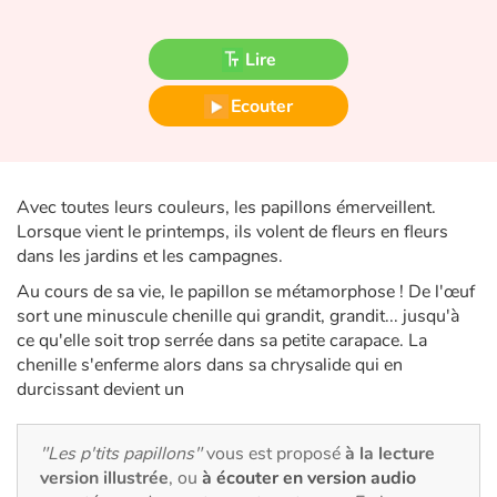
Fable, mythe, littérature et poésie
Lire
Princesses et princes, rois, reines et dragons
Ecouter
Ogres, monstres et sorcières
Héroïnes et héros
Avec toutes leurs couleurs, les papillons émerveillent.
Écologie, nature, saisons
Lorsque vient le printemps, ils volent de fleurs en fleurs
dans les jardins et les campagnes.
Les animaux
Au cours de sa vie, le papillon se métamorphose ! De l'œuf
sort une minuscule chenille qui grandit, grandit... jusqu'à
Voyage, épopée, enquête, aventure
ce qu'elle soit trop serrée dans sa petite carapace. La
chenille s'enferme alors dans sa chrysalide qui en
durcissant devient un
Autour du monde
Apprentissage
"Les p'tits papillons"
vous est proposé
à la lecture
version illustrée
, ou
à écouter en version audio