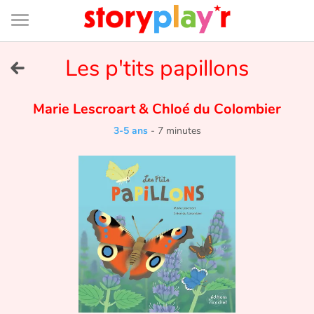
Connexion
Menu
Contenu
Recherche
Bibliothèque
Bas
de
page
Menu
➜
Les p'tits papillons
EN
Je me connecte
Marie Lescroart
&
Chloé du Colombier
3-5 ans
-
7 minutes
Tester gratuitement
Bibliothèque
Prix
Accueil
Contes d'ici et d'ailleurs