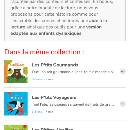
Art, espace, activité
racontée par des conteurs et conteuses. En bonus,
grâce à notre module de lecture, nous vous
proposons pour cette histoire comme pour
Documentaires
l’ensemble des contes et histoires une
aide à la
lecture
ainsi que des outils pour une
version
En famille
adaptée aux enfants dyslexiques
.
Quotidien et loisirs
Dans la même collection :
À l'école
Les P'tits Gourmands
…
Fêtes et évènements
Que l'on soit gourmand ou pas, tout le monde a besoin de se nourrir. Et nous avons chacun nos préférences, chez les animaux c'est pareil !
Ils se nourrissent selon leur besoin, leur envie, leur environnement… Chaque espèce suit son propre régime !
3-5 ans
- 7 min
Amour et amitié
Les P'tits Voyageurs
Sujets de société
…
Tout l’été, les oiseaux se gavent de fruits de graines ou d’insectes pour affronter l’hiver. Il y a ceux qui tant bien que mal affrontent les climats et ceux qui prennent leur envol vers les pays chauds. Il leur en faut de l’énergie et du temps pour franchir les mers et les déserts ! Certains voyagent seuls, d’autres en formation. Et hop ! Six mois après, le ballet aérien recommence mais dans l’autre sens. Une hirondelle refait le printemps sous nos toits... les cigognes reviennent pour pondre en Alsace ! Chacun retrouve son nid ou se bâtit un nouveau logis.
Un livre aussi instructif que visuellement réussi, pour une découverte de la migration par les plus jeunes !
3-5 ans
- 7 min
Émotions et sentiments
Formats et illustrations
Les P'tites Abeilles