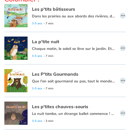
Les p'tits bâtisseurs
…
Apprendre les langues
Dans les prairies ou aux abords des rivières, dans les arbres ou sous terre, les animaux font leur nid. La taupe est gourmande, alors elle remplit son garde-manger de vers de terre pour assouvir ses fringales à tout moment. Le blaireau, lui, creuse une nouvelle sortie pour accéder à sa ribambelle de toilettes extérieures. Hors de question de souiller son terrier ! Quant à l'incroyable castor, il étanchéifie sa hutte avec des branches de bouleau qu'il a rongées plus tôt dans la matinée. Que ce soit pour se protéger du danger ou pour préparer un précieux cocon et accueillir leurs petits, les animaux sont d'incroyables architectes!
3-5 ans
- 7 min
Dyslexie, troubles de la lecture
La p'tite nuit
Nos listes de lecture
…
Chaque matin, le soleil se lève sur le jardin. Et chaque soir, il disparaît de l’autre côté. Certains animaux vont se coucher, d’autres se réveillent dès l’arrivée de l’obscurité. Pour Dame ver luisant, c’est l’heure d’illuminer son ventre et d’attirer Monsieur. Pour la chouette, le sanglier, le hérisson ou encore la chauve-souris, le noir est propice à la chasse…
Les plus lus
Alors, éteignons nos lumières et écoutons la nuit nous livrer ses secrets !
3-5 ans
- 7 min
Coups de coeur
Les P'tits Gourmands
…
Que l'on soit gourmand ou pas, tout le monde a besoin de se nourrir. Et nous avons chacun nos préférences, chez les animaux c'est pareil !
Ils se nourrissent selon leur besoin, leur envie, leur environnement… Chaque espèce suit son propre régime !
3-5 ans
- 7 min
Les p'tites chauves-souris
…
La nuit tombe, un étrange ballet commence ! Les chauves-souris quittent leur refuge, elles vont virvolter sans bruit à la recherche de leurs mets préférés.
Mais comment font-elles pour s'orienter dans le noir ? Tout simplement en criant ! Elles produisent des ultrasons (inaudibles pour l'oreille humaine) qui vont se répercuter sur les obstacles, leur indiquer la route à suivre. Elles ne supportent pas la lumière du jour, alors aux premiers rayons du soleil, elles se nichent au creux d'un arbre, d'un rocher ou encore dans nos greniers !
3-5 ans
- 3 min