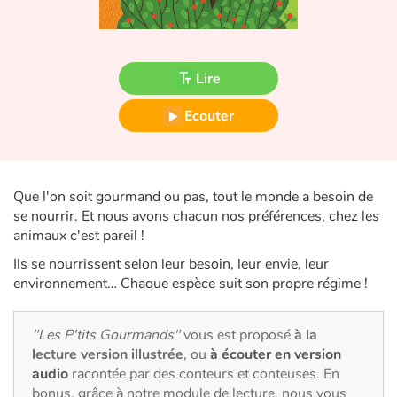
Fable, mythe, littérature et poésie
Princesses et princes, rois, reines et dragons
Lire
Ogres, monstres et sorcières
Ecouter
Héroïnes et héros
Écologie, nature, saisons
Que l'on soit gourmand ou pas, tout le monde a besoin de
se nourrir. Et nous avons chacun nos préférences, chez les
Les animaux
animaux c'est pareil !
Ils se nourrissent selon leur besoin, leur envie, leur
Voyage, épopée, enquête, aventure
environnement… Chaque espèce suit son propre régime !
Autour du monde
"Les P'tits Gourmands"
vous est proposé
à la
lecture version illustrée
, ou
à écouter en version
Apprentissage
audio
racontée par des conteurs et conteuses. En
bonus, grâce à notre module de lecture, nous vous