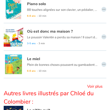
Piano solo
…
88 touches alignées sur son clavier, un pédalier, une série de cordes sous un couvercle… vous aurez reconnu le piano à queue ! Mais à qui doit-on le premier piano ? Comment a-t-il évolué depuis pour devenir l’instrument indétrônable ? Comment le fabrique-t-on ? Et surtout, comment y joue-t-on ? Le classique, le jazz, le funk ou la chanson pop rock… le piano est un instrument aux mille facettes !
Blog
6-8 ans
- 10 min
Actualités
Où est donc ma maison ?
…
Par thématique
Le poussin Valentin a perdu sa maison ! Il court de-ci, de-là... Il interroge ses voisins...
3-5 ans
- 3 min
Rencontres et témoignages
Le miel
Contes d'ici et d'ailleurs
…
Plein de bonnes choses poussent ou gambadent dans la nature pour finir dans nos assiettes. Elles viennent d’où ? Elles passent par où ? Comment se régaler des meilleurs produits ?
6-8 ans
- 10 min
Autour de la lecture
Apprendre à lire
Voir plus
Autres livres illustrés par Chloé du
Livre audio
Colombier :
Activités et ateliers