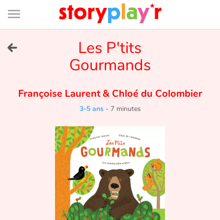
Connexion
Menu
Contenu
Recherche
Bibliothèque
Bas
de
page
Menu
➜
Les P'tits
EN
Gourmands
Je me connecte
Françoise Laurent
&
Chloé du Colombier
Tester gratuitement
3-5 ans
-
7 minutes
Bibliothèque
Prix
Accueil
Contes d'ici et d'ailleurs