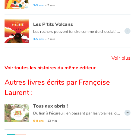
Si tout le monde aime marcher le nez en l'air les soirs d'été, il n'est pourtant pas si facile d'aborder le sujet complexe de l'univers avec les plus jeunes… Avec Les P'tites Planètes, vous n'avez plus d'excuses !
3-5 ans
- 7 min
Catalogue anglais
Les P'tits Volcans
…
Les rochers peuvent fondre comme du chocolat ! Pas dans nos casseroles, mais à des températures extrêmes sous l’écorce terrestre. Sous l’effet de la pression, elles remontent dans une cheminée et c’est l’éruption. Écoulement lent d’une lave épaisse ou explosion de fumées et cailloux, c’est une phénomène destructeur s’il se passe dans une zone habitée. Fort heureusement, certains volcans dorment tranquillement comme ceux de notre bonne vieille Auvergne...
Contraste +
Un documentaire où poésie et humour se côtoient aisément et donnent un ensemble charmant.
3-5 ans
- 7 min
Aide
Voir plus
Voir toutes les histoires du même éditeur
Accueil
Autres livres écrits par Françoise
Famille
Laurent :
Écoles
Tous aux abris !
…
Du lion à l’écureuil, en passant par les volailles, oiseaux, poissons, rampants... Tous aux abris ! À chacun son habitat ! Sous terre et au ras du sol, entre les racines des arbres, dans leur tronc et sur la pointe de leur cime, au fond des océans et jusqu’au sommet des montagnes... À tous les étages de la nature, les animaux se nourrissent, dorment, se reproduisent et veillent sur leurs petits. Mais attention ! Les prédateurs rôdent !
Médiathèques
6-8 ans
- 13 min
Vidéos & Tutoriaux