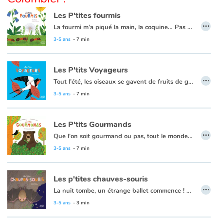
Les P'tites fourmis
…
Apprendre les langues
La fourmi m’a piqué la main, la coquine… Pas du tout ! Les fourmis sont des insectes extraordinaires ! Dans la fourmilière, la vie ne s’arrête jamais : naissances, transformations, récoltes, nettoyages… Chaque fourmi joue un rôle et celui-ci pourra évoluer : les ouvrières-nourrices deviennent des bâtisseuses, des éleveuses de pucerons, des guerrières face aux prédateurs… La reine reproductrice fondera un nouveau nid ! Toute une organisation pour le bien de la colonie entière…Un album à destination des plus jeunes pour découvrir la vie fascinante de ces petites bêtes !
3-5 ans
- 7 min
Dyslexie, troubles de la lecture
Les P'tits Voyageurs
Nos listes de lecture
…
Tout l’été, les oiseaux se gavent de fruits de graines ou d’insectes pour affronter l’hiver. Il y a ceux qui tant bien que mal affrontent les climats et ceux qui prennent leur envol vers les pays chauds. Il leur en faut de l’énergie et du temps pour franchir les mers et les déserts ! Certains voyagent seuls, d’autres en formation. Et hop ! Six mois après, le ballet aérien recommence mais dans l’autre sens. Une hirondelle refait le printemps sous nos toits... les cigognes reviennent pour pondre en Alsace ! Chacun retrouve son nid ou se bâtit un nouveau logis.
Les plus lus
Un livre aussi instructif que visuellement réussi, pour une découverte de la migration par les plus jeunes !
3-5 ans
- 7 min
Coups de coeur
Les P'tits Gourmands
…
Que l'on soit gourmand ou pas, tout le monde a besoin de se nourrir. Et nous avons chacun nos préférences, chez les animaux c'est pareil !
Ils se nourrissent selon leur besoin, leur envie, leur environnement… Chaque espèce suit son propre régime !
3-5 ans
- 7 min
Les p'tites chauves-souris
…
La nuit tombe, un étrange ballet commence ! Les chauves-souris quittent leur refuge, elles vont virvolter sans bruit à la recherche de leurs mets préférés.
Mais comment font-elles pour s'orienter dans le noir ? Tout simplement en criant ! Elles produisent des ultrasons (inaudibles pour l'oreille humaine) qui vont se répercuter sur les obstacles, leur indiquer la route à suivre. Elles ne supportent pas la lumière du jour, alors aux premiers rayons du soleil, elles se nichent au creux d'un arbre, d'un rocher ou encore dans nos greniers !
3-5 ans
- 3 min