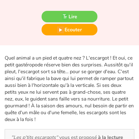
Fable, mythe, littérature et poésie
Lire
Princesses et princes, rois, reines et dragons
Ecouter
Ogres, monstres et sorcières
Héroïnes et héros
Quel animal a un pied et quatre nez ? L'escargot ! Et oui, ce
Écologie, nature, saisons
petit gastéropode réserve bien des surprises. Aussitôt qu'il
pleut, l'escargot sort sa tête… pour se gorger d'eau. C'est
ainsi qu'il fabrique la bave qui lui permet de ramper partout
Les animaux
aussi bien à l'horizontale qu'à la verticale. Si ses deux
petits yeux ne lui servent pas à grand-chose, ses quatre
Voyage, épopée, enquête, aventure
nez, eux, le guident sans faille vers sa nourriture. Le petit
gourmand ! À la saison des amours, nul besoin de partir en
Autour du monde
quête d'un mâle ou d'une femelle, les escargots sont les
deux à la fois !
Apprentissage
"Les p'tits escargots"
vous est proposé
à la lecture