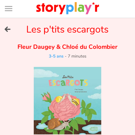
Connexion
Menu
Contenu
Recherche
Bibliothèque
Bas
de
page
Menu
➜
Les p'tits escargots
EN
Je me connecte
Fleur Daugey
&
Chloé du Colombier
3-5 ans
-
7 minutes
Tester gratuitement
Bibliothèque
Prix
Accueil
Contes d'ici et d'ailleurs