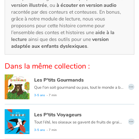
Art, espace, activité
version illustrée
, ou
à écouter en version audio
racontée par des conteurs et conteuses. En bonus,
Documentaires
grâce à notre module de lecture, nous vous
proposons pour cette histoire comme pour
En famille
l’ensemble des contes et histoires une
aide à la
lecture
ainsi que des outils pour une
version
adaptée aux enfants dyslexiques
.
Quotidien et loisirs
À l'école
Dans la même collection :
Fêtes et évènements
Les P'tits Gourmands
…
Que l'on soit gourmand ou pas, tout le monde a besoin de se nourrir. Et nous avons chacun nos préférences, chez les animaux c'est pareil !
Amour et amitié
Ils se nourrissent selon leur besoin, leur envie, leur environnement… Chaque espèce suit son propre régime !
3-5 ans
- 7 min
Sujets de société
Les P'tits Voyageurs
…
Émotions et sentiments
Tout l’été, les oiseaux se gavent de fruits de graines ou d’insectes pour affronter l’hiver. Il y a ceux qui tant bien que mal affrontent les climats et ceux qui prennent leur envol vers les pays chauds. Il leur en faut de l’énergie et du temps pour franchir les mers et les déserts ! Certains voyagent seuls, d’autres en formation. Et hop ! Six mois après, le ballet aérien recommence mais dans l’autre sens. Une hirondelle refait le printemps sous nos toits... les cigognes reviennent pour pondre en Alsace ! Chacun retrouve son nid ou se bâtit un nouveau logis.
Un livre aussi instructif que visuellement réussi, pour une découverte de la migration par les plus jeunes !
3-5 ans
- 7 min
Formats et illustrations