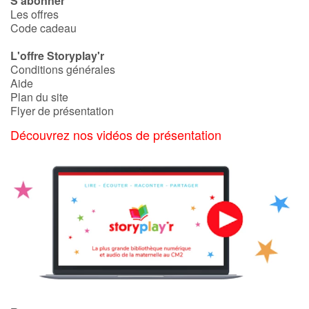
S'abonner
Les offres
Code cadeau
Apprendre les langues
L'offre Storyplay'r
Dyslexie, troubles de la lecture
Conditions générales
Aide
Plan du site
Nos listes de lecture
Flyer de présentation
Découvrez nos vidéos de présentation
Les plus lus
Coups de coeur