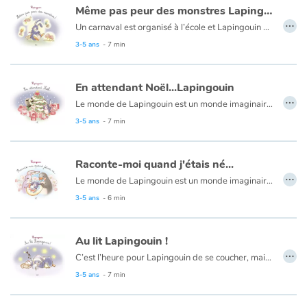
Même pas peur des monstres Lapingouin
…
Un carnaval est organisé à l’école et Lapingouin décide de se déguiser en monstre. Mais il n’arrive pas à en choisir un. Il y a tellement de monstres différents. Préoccupé, Lapingouin en rêve toute la nuit. Mais le monstre de son cauchemar ne fait même pas peur. il est très gentil et tout triste d’être seul, sans amis parce qu’il est un monstre. Au réveil, Lapingouin change d’avis : Malapin lui fabriquera un autre costume qui surprendra tous ses copingouins. Et oui, c’est trop dur d’être un monstre.
Catalogue anglais
3-5 ans
- 7 min
En attendant Noël...Lapingouin
Contraste +
…
Le monde de Lapingouin est un monde imaginaire où sa nature hybride, croisement entre un lapin et un pingouin, et celle de ses amis, évoquent la richesse et la transmission de la mixité. À l’approche de Noël, Lapingouin cherche à résoudre l’énigme du Père Noël : Comment parvient-il à distribuer les cadeaux en secret ? Pour percer ce mystère, Lapingouin a un plan…
3-5 ans
- 7 min
Aide
Accueil
Raconte-moi quand j'étais né...
…
Le monde de Lapingouin est un monde imaginaire où sa nature hybride, croisement entre un lapin et un pingouin, et celle de ses amis, évoquent la richesse et la transmission de la mixité. Lapingouin retrouve son album de naissance et pose un tas de questions à ses parents.
Famille
3-5 ans
- 6 min
Écoles
Au lit Lapingouin !
…
C’est l’heure pour Lapingouin de se coucher, mais il a tendance à trainer les nageoires pour y aller. Alors il fait tout pour gagner du temps, cherchant milles excuses, malgré les rappels de sa maman. À force de l’attendre, celle-ci s’endort dans son lit sans qu’il s’en rende compte. Occupé à chercher « Moudoux », son papa lui demande ce qu’il est en train de faire. Tout coi, il réfléchit et n’arrive pas à se souvenir ce que lui avait demandé de faire sa maman. Un traité illustratif d’une grande finesse tout en douceur.
Médiathèques
3-5 ans
- 7 min
Vidéos & Tutoriaux