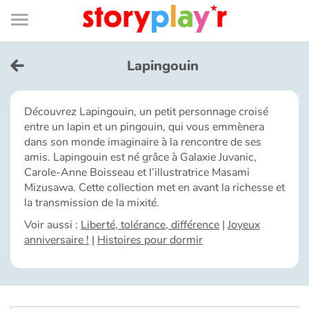
Connexion
Menu
Contenu
Recherche
Bibliothèque
Bas
de
page
Menu
➜
EN
Lapingouin
Je me connecte
Découvrez Lapingouin, un petit personnage croisé
entre un lapin et un pingouin, qui vous emmènera
Tester gratuitement
dans son monde imaginaire à la rencontre de ses
amis. Lapingouin est né grâce à Galaxie Juvanic,
Bibliothèque
Carole-Anne Boisseau et l’illustratrice Masami
Mizusawa. Cette collection met en avant la richesse et
la transmission de la mixité.
Prix
Voir aussi :
Liberté, tolérance, différence
|
Joyeux
anniversaire !
|
Histoires pour dormir
Accueil
Contes d'ici et d'ailleurs