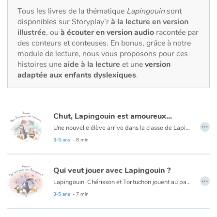
Fable, mythe, littérature et poésie
Tous les livres de la thématique
Lapingouin
sont
disponibles sur Storyplay’r
à la lecture en version
Princesses et princes, rois, reines et dragons
illustrée
, ou
à écouter en version audio
racontée par
des conteurs et conteuses. En bonus, grâce à notre
Ogres, monstres et sorcières
module de lecture, nous vous proposons pour ces
histoires une
aide à la lecture
et une
version
adaptée aux enfants dyslexiques
.
Héroïnes et héros
Écologie, nature, saisons
Chut, Lapingouin est amoureux...
…
Les animaux
Une nouvelle élève arrive dans la classe de Lapingouin. Chabeille n’est pas une fille comme les autres et Lapingouin ne sait pas comment se comporter avec elle. Ne le répétez pas, mais il est amoureux…
3-5 ans
- 8 min
Voyage, épopée, enquête, aventure
Qui veut jouer avec Lapingouin ?
Autour du monde
…
Lapingouin, Chérisson et Tortuchon jouent au parc. Comme d’habitude, ils se taquinent, se disputent et se réconcilient. Être copaingouins, c’est pas facile, mais c’est trop bien !
Apprentissage
3-5 ans
- 7 min