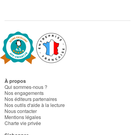
Blog
Actualités
Par thématique
Rencontres et témoignages
Contes d'ici et d'ailleurs
À propos
Qui sommes-nous ?
Autour de la lecture
Nos engagements
Nos éditeurs partenaires
Nos outils d'aide à la lecture
Apprendre à lire
Nous contacter
Mentions légales
Livre audio
Charte vie privée
Activités et ateliers