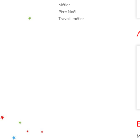
Métier
Père Noël
Travail, métier
A
E
M