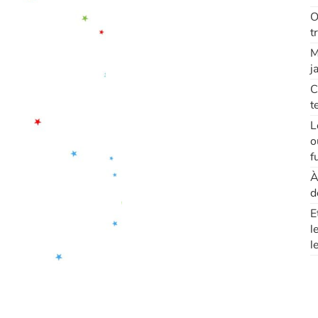
O
t
M
j
C
t
L
o
f
À
d
E
l
l