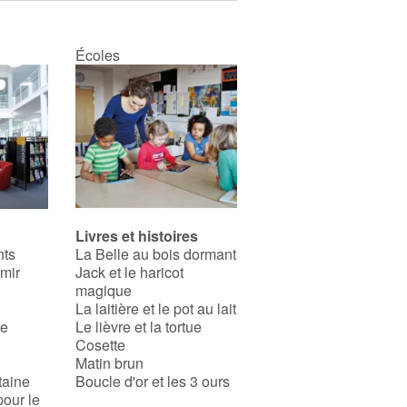
Écoles
Livres et histoires
nts
La Belle au bois dormant
rmir
Jack et le haricot
magique
La laitière et le pot au lait
se
Le lièvre et la tortue
Cosette
Matin brun
taine
Boucle d'or et les 3 ours
pour le