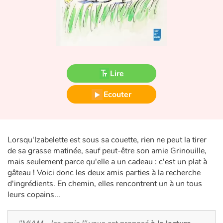
Fable, mythe, littérature et poésie
Princesses et princes, rois, reines et dragons
Ogres, monstres et sorcières
Lire
Héroïnes et héros
Ecouter
Écologie, nature, saisons
Les animaux
Lorsqu'Izabelette est sous sa couette, rien ne peut la tirer
de sa grasse matinée, sauf peut-être son amie Grinouille,
Voyage, épopée, enquête, aventure
mais seulement parce qu'elle a un cadeau : c'est un plat à
gâteau ! Voici donc les deux amis parties à la recherche
Autour du monde
d'ingrédients. En chemin, elles rencontrent un à un tous
leurs copains...
Apprentissage