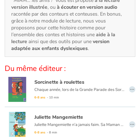
"MIAM... les amis !"
vous est proposé
à la lecture
Art, espace, activité
version illustrée
, ou
à écouter en version audio
racontée par des conteurs et conteuses. En bonus,
Documentaires
grâce à notre module de lecture, nous vous
proposons pour cette histoire comme pour
En famille
l’ensemble des contes et histoires une
aide à la
lecture
ainsi que des outils pour une
version
Quotidien et loisirs
adaptée aux enfants dyslexiques
.
À l'école
Du même éditeur :
Fêtes et évènements
Sorcinette à roulettes
…
Chaque année, lors de la Grande Parade des Sorciers, les Dubalai remportent le Chaudron d'Or ! Mais la cadette, Sorcinette, ne semble pas très douée et loupe tous ses sorts. Pourtant, cette année, Sorcinette doit participer au concours. Sa famille est très inquiète...
Amour et amitié
6-8 ans
- 10 min
Sujets de société
Juliette Mangemiette
…
Émotions et sentiments
Juliette Mangemiette n’a jamais faim. Sa Maman est très inquiète. Elle essaie toutes ses recettes !
6-8 ans
- 8 min
Formats et illustrations