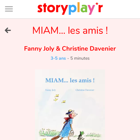
Connexion
Menu
Contenu
Recherche
Bibliothèque
Bas
de
page
Menu
➜
MIAM... les amis !
EN
Je me connecte
Fanny Joly
&
Christine Davenier
3-5 ans
-
5 minutes
Tester gratuitement
Bibliothèque
Prix
Accueil
Contes d'ici et d'ailleurs