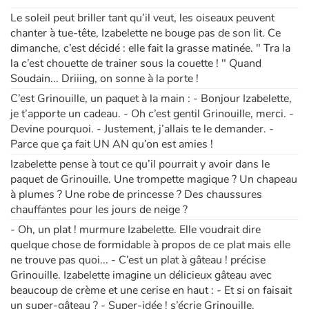
Le soleil peut briller tant qu’il veut, les oiseaux peuvent
chanter à tue-tête, Izabelette ne bouge pas de son lit. Ce
dimanche, c’est décidé : elle fait la grasse matinée. " Tra la
la c’est chouette de trainer sous la couette ! " Quand
Soudain... Driiing, on sonne à la porte !
C’est Grinouille, un paquet à la main : - Bonjour Izabelette,
je t’apporte un cadeau. - Oh c’est gentil Grinouille, merci. -
Devine pourquoi. - Justement, j’allais te le demander. -
Parce que ça fait UN AN qu’on est amies !
Izabelette pense à tout ce qu’il pourrait y avoir dans le
paquet de Grinouille. Une trompette magique ? Un chapeau
à plumes ? Une robe de princesse ? Des chaussures
chauffantes pour les jours de neige ?
- Oh, un plat ! murmure Izabelette. Elle voudrait dire
quelque chose de formidable à propos de ce plat mais elle
ne trouve pas quoi... - C’est un plat à gâteau ! précise
Grinouille. Izabelette imagine un délicieux gâteau avec
beaucoup de crème et une cerise en haut : - Et si on faisait
un super-gâteau ? - Super-idée ! s’écrie Grinouille.