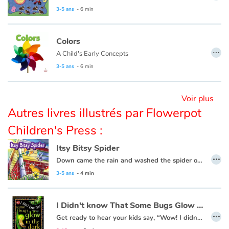
3-5 ans
- 6 min
Blog
Colors
…
Actualités
A Child's Early Concepts
3-5 ans
- 6 min
Par thématique
Voir plus
Rencontres et témoignages
Autres livres illustrés par Flowerpot
Children's Press :
Contes d'ici et d'ailleurs
Itsy Bitsy Spider
Autour de la lecture
…
Down came the rain and washed the spider out.
3-5 ans
- 4 min
Apprendre à lire
Livre audio
I Didn't know That Some Bugs Glow in the Dark
…
Get ready to hear your kids say, “Wow! I didn’t know that!” as they dive into this fun, informative, question-answering series of books!
Activités et ateliers