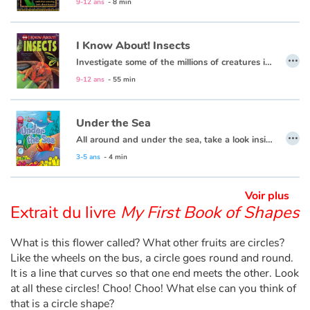
9-12 ans
- 8 min
Apprendre les langues
I Know About! Insects
…
Investigate some of the millions of creatures in the species of insects!
Dyslexie, troubles de la lecture
9-12 ans
- 55 min
Nos listes de lecture
Under the Sea
…
Les plus lus
All around and under the sea, take a look inside and explore with me.
3-5 ans
- 4 min
Coups de coeur
Voir plus
Extrait du livre
My First Book of Shapes
What is this flower called? What other fruits are circles?
Like the wheels on the bus, a circle goes round and round.
It is a line that curves so that one end meets the other. Look
at all these circles! Choo! Choo! What else can you think of
that is a circle shape?