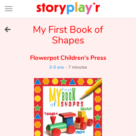
Connexion
Menu
Contenu
Recherche
Bibliothèque
Bas
de
page
Menu
➜
My First Book of
EN
Shapes
Je me connecte
Flowerpot Children's Press
Tester gratuitement
3-5 ans
-
7 minutes
Bibliothèque
Prix
Accueil
Contes d'ici et d'ailleurs