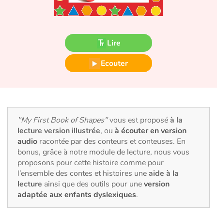
Fable, mythe, littérature et poésie
Princesses et princes, rois, reines et dragons
Lire
Ogres, monstres et sorcières
Ecouter
Héroïnes et héros
Écologie, nature, saisons
"My First Book of Shapes"
vous est proposé
à la
Les animaux
lecture version illustrée
, ou
à écouter en version
audio
racontée par des conteurs et conteuses. En
Voyage, épopée, enquête, aventure
bonus, grâce à notre module de lecture, nous vous
proposons pour cette histoire comme pour
Autour du monde
l’ensemble des contes et histoires une
aide à la
lecture
ainsi que des outils pour une
version
adaptée aux enfants dyslexiques
.
Apprentissage