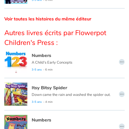
Catalogue anglais
Voir toutes les histoires du même éditeur
Autres livres écrits par Flowerpot
Contraste +
Children's Press :
Aide
Numbers
…
A Child's Early Concepts
Accueil
3-5 ans
- 6 min
Famille
Itsy Bitsy Spider
…
Écoles
Down came the rain and washed the spider out.
3-5 ans
- 4 min
Médiathèques
Numbers
Vidéos & Tutoriaux
…