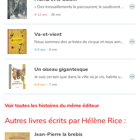
…
«
Des tressaillements le parcourent, le soulèvent et il se sent comme propulsé dans les airs par une force étrange. Il ouvre les yeux et hagard regarde autour de lui.
Catalogue anglais
9-12 ans
- 38 min
Va-et-vient
…
Contraste +
Nous sommes des artistes de cirque et nous aimons bouger, de-ci, de-là, par ici et par là.
3-5 ans
- 8 min
Aide
Un oiseau gigantesque
Accueil
…
Je suis certain que dans la ville où je vis, habite un animal gigantesque...
6-8 ans
- 7 min
Famille
Écoles
Voir toutes les histoires du même éditeur
Médiathèques
Autres livres écrits par Hélène Rice :
Vidéos & Tutoriaux
Jean-Pierre la brebis
…