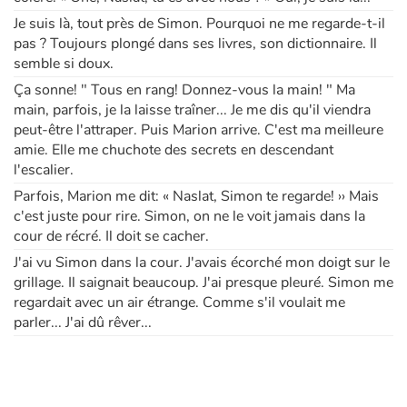
Je suis là, tout près de Simon. Pourquoi ne me regarde-t-il
pas ? Toujours plongé dans ses livres, son dictionnaire. Il
Apprendre les langues
semble si doux.
Dyslexie, troubles de la lecture
Ça sonne! " Tous en rang! Donnez-vous la main! " Ma
main, parfois, je la laisse traîner... Je me dis qu'il viendra
peut-être l'attraper. Puis Marion arrive. C'est ma meilleure
Nos listes de lecture
amie. Elle me chuchote des secrets en descendant
l'escalier.
Les plus lus
Parfois, Marion me dit: « Naslat, Simon te regarde! ›› Mais
c'est juste pour rire. Simon, on ne le voit jamais dans la
Coups de coeur
cour de récré. Il doit se cacher.
J'ai vu Simon dans la cour. J'avais écorché mon doigt sur le
grillage. Il saignait beaucoup. J'ai presque pleuré. Simon me
regardait avec un air étrange. Comme s'il voulait me
parler... J'ai dû rêver...