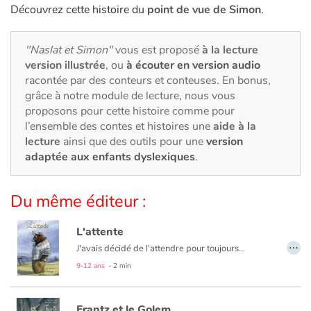
Art, espace, activité
Découvrez cette histoire du
point de vue de Simon
.
Documentaires
"Naslat et Simon"
vous est proposé
à la lecture
version illustrée
, ou
à écouter en version audio
En famille
racontée par des conteurs et conteuses. En bonus,
grâce à notre module de lecture, nous vous
Quotidien et loisirs
proposons pour cette histoire comme pour
l’ensemble des contes et histoires une
aide à la
À l'école
lecture
ainsi que des outils pour une
version
adaptée aux enfants dyslexiques
.
Fêtes et évènements
Du même éditeur :
Amour et amitié
L'attente
Sujets de société
…
J'avais décidé de l'attendre pour toujours...
9-12 ans
- 2 min
Émotions et sentiments
Formats et illustrations
Frantz et le Golem