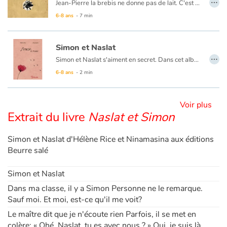
Jean-Pierre la brebis ne donne pas de lait. C'est ennuyeux. Jean-Pierre se sent comme une brebis ratée. Mais il sait aussi que le berger l'aime bien : ils partagent des histoires, sont ensemble durant la préparation du fromage et s'endorment côte à côte. Et une nuit, le loup menace le troupeau. Ni une, ni deux, Jean-Pierre part au péril de sa vie.
6-8 ans
- 7 min
Blog
Simon et Naslat
Actualités
…
Simon et Naslat s'aiment en secret. Dans cet album à double lecture, leurs pensées intimes se font écho : d’un côté Simon le tendre, le discret, se rêve oiseau pour mieux s’approcher de Naslat ; de l’autre, enjouée et patiente, Naslat nous livre ses émotions en écho. Un texte et des illustrations d'une grâce et d'une puissance poétique remarquables.
u format papier, ce livre est un album recto-verso. Découvrez cette histoire du
6-8 ans
- 2 min
Par thématique
Rencontres et témoignages
Voir plus
Extrait du livre
Naslat et Simon
Contes d'ici et d'ailleurs
Simon et Naslat d'Hélène Rice et Ninamasina aux éditions
Beurre salé
Autour de la lecture
Simon et Naslat
Apprendre à lire
Dans ma classe, il y a Simon Personne ne le remarque.
Sauf moi. Et moi, est-ce qu'il me voit?
Livre audio
Le maître dit que je n'écoute rien Parfois, il se met en
colère: « Ohé, Naslat, tu es avec nous ? » Oui, je suis là...
Activités et ateliers