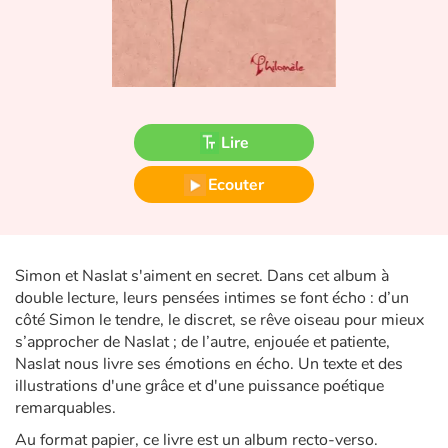
Fable, mythe, littérature et poésie
Princesses et princes, rois, reines et dragons
Ogres, monstres et sorcières
Lire
Héroïnes et héros
Ecouter
Écologie, nature, saisons
Les animaux
Simon et Naslat s'aiment en secret. Dans cet album à
double lecture, leurs pensées intimes se font écho : d’un
Voyage, épopée, enquête, aventure
côté Simon le tendre, le discret, se rêve oiseau pour mieux
s’approcher de Naslat ; de l’autre, enjouée et patiente,
Autour du monde
Naslat nous livre ses émotions en écho. Un texte et des
illustrations d'une grâce et d'une puissance poétique
Apprentissage
remarquables.
Au format papier, ce livre est un album recto-verso.