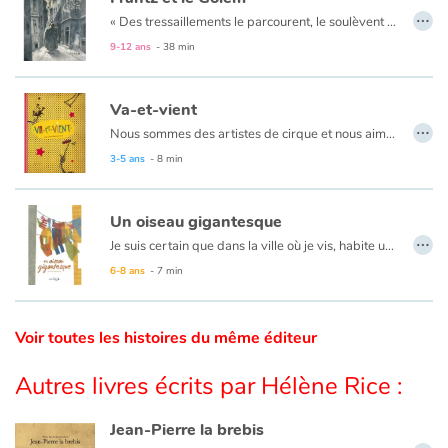
…
«
Des tressaillements le parcourent, le soulèvent et il se sent comme propulsé dans les airs par une force étrange. Il ouvre les yeux et hagard regarde autour de lui.
Catalogue anglais
9-12 ans
- 38 min
Va-et-vient
…
Contraste +
Nous sommes des artistes de cirque et nous aimons bouger, de-ci, de-là, par ici et par là.
3-5 ans
- 8 min
Aide
Un oiseau gigantesque
Accueil
…
Je suis certain que dans la ville où je vis, habite un animal gigantesque...
6-8 ans
- 7 min
Famille
Écoles
Voir toutes les histoires du même éditeur
Médiathèques
Autres livres écrits par Hélène Rice :
Vidéos & Tutoriaux
Jean-Pierre la brebis
…