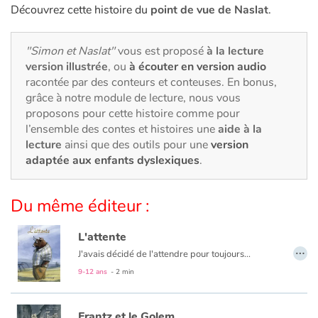
Art, espace, activité
Découvrez cette histoire du
point de vue de Naslat
.
Documentaires
"Simon et Naslat"
vous est proposé
à la lecture
version illustrée
, ou
à écouter en version audio
En famille
racontée par des conteurs et conteuses. En bonus,
grâce à notre module de lecture, nous vous
Quotidien et loisirs
proposons pour cette histoire comme pour
l’ensemble des contes et histoires une
aide à la
À l'école
lecture
ainsi que des outils pour une
version
adaptée aux enfants dyslexiques
.
Fêtes et évènements
Du même éditeur :
Amour et amitié
L'attente
Sujets de société
…
J'avais décidé de l'attendre pour toujours...
9-12 ans
- 2 min
Émotions et sentiments
Formats et illustrations
Frantz et le Golem