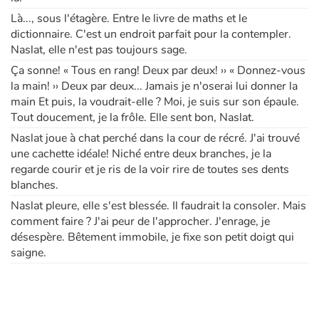
Là..., sous l'étagère. Entre le livre de maths et le
dictionnaire. C'est un endroit parfait pour la contempler.
Apprendre les langues
Naslat, elle n'est pas toujours sage.
Dyslexie, troubles de la lecture
Ça sonne! « Tous en rang! Deux par deux! ›› « Donnez-vous
la main! ›› Deux par deux... Jamais je n'oserai lui donner la
main Et puis, la voudrait-elle ? Moi, je suis sur son épaule.
Nos listes de lecture
Tout doucement, je la frôle. Elle sent bon, Naslat.
Naslat joue à chat perché dans la cour de récré. J'ai trouvé
Les plus lus
une cachette idéale! Niché entre deux branches, je la
regarde courir et je ris de la voir rire de toutes ses dents
Coups de coeur
blanches.
Naslat pleure, elle s'est blessée. Il faudrait la consoler. Mais
comment faire ? J'ai peur de l'approcher. J'enrage, je
désespère. Bêtement immobile, je fixe son petit doigt qui
saigne.