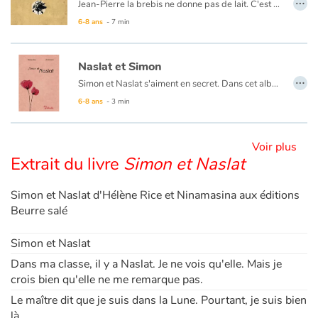
Jean-Pierre la brebis ne donne pas de lait. C'est ennuyeux. Jean-Pierre se sent comme une brebis ratée. Mais il sait aussi que le berger l'aime bien : ils partagent des histoires, sont ensemble durant la préparation du fromage et s'endorment côte à côte. Et une nuit, le loup menace le troupeau. Ni une, ni deux, Jean-Pierre part au péril de sa vie.
6-8 ans
- 7 min
Blog
Naslat et Simon
Actualités
…
Simon et Naslat s'aiment en secret. Dans cet album à double lecture, leurs pensées intimes se font écho : d’un côté Simon le tendre, le discret, se rêve oiseau pour mieux s’approcher de Naslat ; de l’autre, enjouée et patiente, Naslat nous livre ses émotions en écho. Un texte et des illustrations d'une grâce et d'une puissance poétique remarquables.
Au format papier, ce livre est un album recto-verso. Découvrez cette histoire du
6-8 ans
- 3 min
Par thématique
Rencontres et témoignages
Voir plus
Extrait du livre
Simon et Naslat
Contes d'ici et d'ailleurs
Simon et Naslat d'Hélène Rice et Ninamasina aux éditions
Beurre salé
Autour de la lecture
Simon et Naslat
Apprendre à lire
Dans ma classe, il y a Naslat. Je ne vois qu'elle. Mais je
crois bien qu'elle ne me remarque pas.
Livre audio
Le maître dit que je suis dans la Lune. Pourtant, je suis bien
là.
Activités et ateliers