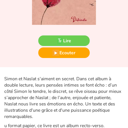
Fable, mythe, littérature et poésie
Princesses et princes, rois, reines et dragons
Ogres, monstres et sorcières
Lire
Héroïnes et héros
Ecouter
Écologie, nature, saisons
Les animaux
Simon et Naslat s'aiment en secret. Dans cet album à
double lecture, leurs pensées intimes se font écho : d’un
Voyage, épopée, enquête, aventure
côté Simon le tendre, le discret, se rêve oiseau pour mieux
s’approcher de Naslat ; de l’autre, enjouée et patiente,
Autour du monde
Naslat nous livre ses émotions en écho. Un texte et des
illustrations d'une grâce et d'une puissance poétique
Apprentissage
remarquables.
u format papier, ce livre est un album recto-verso.