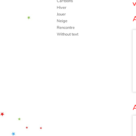
Cartoons
V
Hiver
Jouer
A
Neige
Rencontre
Without text
A