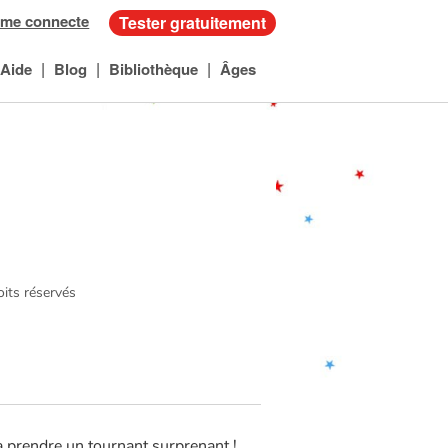
 me connecte
Tester gratuitement
|
|
|
Aide
Blog
Bibliothèque
Âges
oits réservés
a prendre un tournant surprenant !