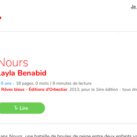
Je
Nours
Layla Benabid
-5 ans
-
18 pages, 0 mots | 8 minutes de lecture
©
Rêves bleus - Éditions d’Orbestier
, 2013
, pour la 1ère édition - tous dr
Lire
ans Nours, une bataille de boules de neige entre deux enfants v