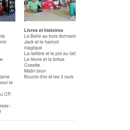
Livres et histoires
nts
La Belle au bois dormant
rmir
Jack et le haricot
magique
La laitière et le pot au lait
se
Le lièvre et la tortue
Cosette
Matin brun
taine
Boucle d'or et les 3 ours
pour le
au CP,
esse :
r