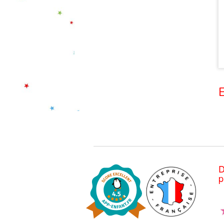
E
D
p