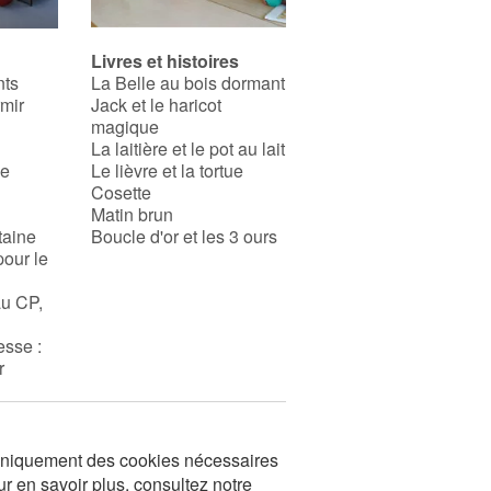
Livres et histoires
nts
La Belle au bois dormant
rmir
Jack et le haricot
magique
La laitière et le pot au lait
se
Le lièvre et la tortue
Cosette
Matin brun
taine
Boucle d'or et les 3 ours
pour le
au CP,
esse :
r
s uniquement des cookies nécessaires
ur en savoir plus, consultez notre