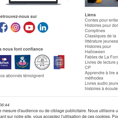
Liens
etrouvez-nous sur
Contes pour enfa
Histoires pour do
Comptines
Classiques de la
littérature jeunes
Histoires pour
ls nous font confiance
Halloween
Fables de La Fon
Livres de lecture 
CP
Apprendre à lire 
os abonnés témoignent
méthodes
Livres audio jeun
histoires à écoute
 06:44
 de mesure d'audience ou de ciblage publicitaire. Nous utilison
nt sur notre site, vous acceptez l'utilisation de ces cookies. Po