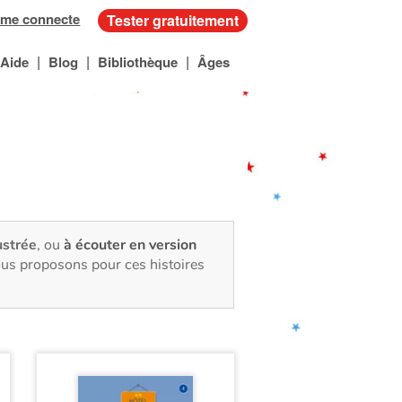
 me connecte
Tester gratuitement
|
|
|
Aide
Blog
Bibliothèque
Âges
lustrée
, ou
à écouter en version
ous proposons pour ces histoires