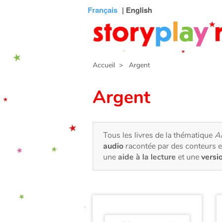
Connexion
Menu
Contenu
Recherche
Bibliothèque
Bas
Français
| English
de
page
Accueil
> Argent
Argent
Tous les livres de la thématique
A
audio
racontée par des conteurs e
une
aide à la lecture
et une
versi