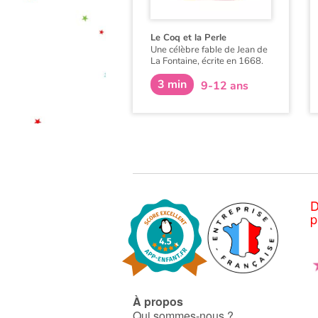
Le Coq et la Perle
Une célèbre fable de Jean de
La Fontaine, écrite en 1668.
C'est le 31 mars que Jean de
3 min
La Fontaine fait paraitre son
9-12 ans
premier ouvrage : « Les
Fables Choisies ».
D
p
À propos
Qui sommes-nous ?