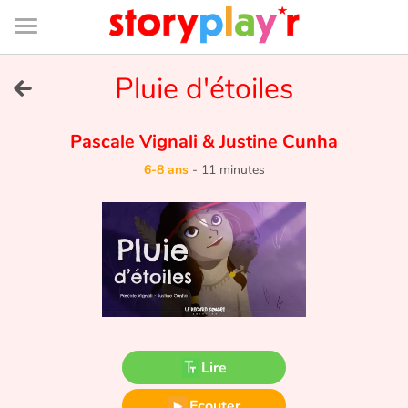
Connexion
Menu
Contenu
Recherche
Bibliothèque
Bas
de
page
Menu
➜
Pluie d'étoiles
EN
Je me connecte
Pascale Vignali
&
Justine Cunha
6-8 ans
-
11 minutes
Tester gratuitement
Bibliothèque
Prix
Accueil
Lire
Contes d'ici et d'ailleurs
Ecouter