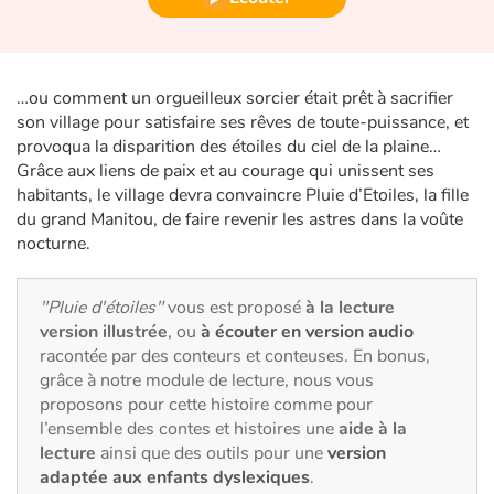
Fable, mythe, littérature et poésie
Princesses et princes, rois, reines et dragons
…ou comment un orgueilleux sorcier était prêt à sacrifier
Ogres, monstres et sorcières
son village pour satisfaire ses rêves de toute-puissance, et
provoqua la disparition des étoiles du ciel de la plaine…
Grâce aux liens de paix et au courage qui unissent ses
Héroïnes et héros
habitants, le village devra convaincre Pluie d’Etoiles, la fille
du grand Manitou, de faire revenir les astres dans la voûte
Écologie, nature, saisons
nocturne.
Les animaux
"Pluie d'étoiles"
vous est proposé
à la lecture
version illustrée
, ou
à écouter en version audio
Voyage, épopée, enquête, aventure
racontée par des conteurs et conteuses. En bonus,
grâce à notre module de lecture, nous vous
Autour du monde
proposons pour cette histoire comme pour
l’ensemble des contes et histoires une
aide à la
Apprentissage
lecture
ainsi que des outils pour une
version
adaptée aux enfants dyslexiques
.