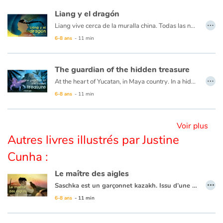
Liang y el dragón
…
Liang vive cerca de la muralla china. Todas las noches ve el sol desaparecer detrás de la gran sombra hacia el oeste y se pregunta qué hay del otro lado. Su abuela, que conoce una historia para todo, le cuenta que un enorme dragón yace allí y que todas las noches se traga el sol para luego dejarlo levantarse de nuevo al día siguiente... Imposible, dice Liang, ¡los dragones no existen! Pero no hay nada más grande que la curiosidad de un niño... ¿excepto tal vez un dragón? ¡Liang debe descubrirlo!
Blog
6-8 ans
- 11 min
Actualités
The guardian of the hidden treasure
Par thématique
…
At the heart of Yucatan, in Maya country. In a hidden cenote lives a mysterious creature, treasure guardian of an ancient lost civilization. In the darkness he eagerly awaits the passage of the sun whose rays can reach the depths of his cave only once a year. This day is approaching and this time the creature is determined to do everything to keep this light that warms and allows him to enjoy his treasures ... But can man capture the sun? And even more keep it?
6-8 ans
- 11 min
Rencontres et témoignages
Contes d'ici et d'ailleurs
Voir plus
Autres livres illustrés par Justine
Autour de la lecture
Cunha :
Le maître des aigles
Apprendre à lire
…
Saschka est un garçonnet kazakh. Issu d’une tribu de fiers cavaliers nomades qui a planté ses yourtes au pied de montagnes grandioses, il rêve d’apprivoiser un aigle royal et de chasser avec lui un jour comme son père et avant lui le père de son père. Quand il tombe sur un aiglon blessé il le recueille et le soigne. Une aile pend lamentablement, son père est formel : l’oiseau ne sera jamais bon à rien si ce n’est à se dandiner maladroitement dans le village et être la risée des familles de chasseurs. Mais Saschka s’obstine car il voit bien plus que cela dans le regard de l’oiseau…
Livre audio
6-8 ans
- 11 min
Activités et ateliers