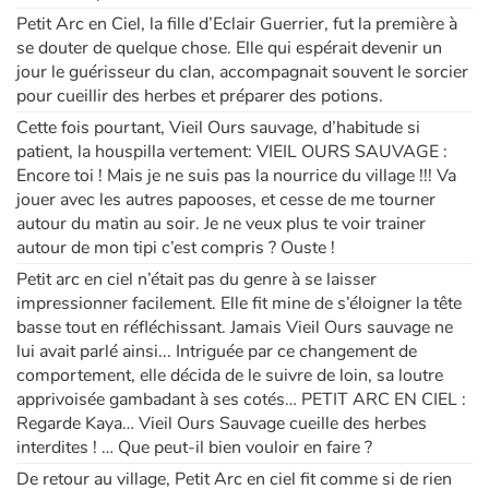
Petit Arc en Ciel, la fille d’Eclair Guerrier, fut la première à
se douter de quelque chose. Elle qui espérait devenir un
jour le guérisseur du clan, accompagnait souvent le sorcier
pour cueillir des herbes et préparer des potions.
Cette fois pourtant, Vieil Ours sauvage, d’habitude si
patient, la houspilla vertement: VIEIL OURS SAUVAGE :
Encore toi ! Mais je ne suis pas la nourrice du village !!! Va
jouer avec les autres papooses, et cesse de me tourner
autour du matin au soir. Je ne veux plus te voir trainer
autour de mon tipi c’est compris ? Ouste !
Petit arc en ciel n’était pas du genre à se laisser
impressionner facilement. Elle fit mine de s’éloigner la tête
basse tout en réfléchissant. Jamais Vieil Ours sauvage ne
lui avait parlé ainsi... Intriguée par ce changement de
comportement, elle décida de le suivre de loin, sa loutre
apprivoisée gambadant à ses cotés… PETIT ARC EN CIEL :
Regarde Kaya… Vieil Ours Sauvage cueille des herbes
interdites ! … Que peut-il bien vouloir en faire ?
De retour au village, Petit Arc en ciel fit comme si de rien